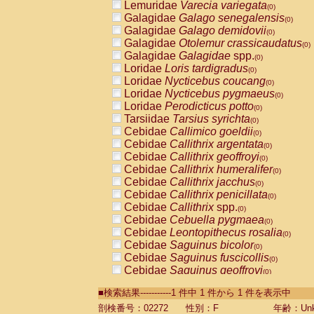
Lemuridae
Varecia variegata
(0)
Galagidae
Galago senegalensis
(0)
Galagidae
Galago demidovii
(0)
Galagidae
Otolemur crassicaudatus
(0)
Galagidae
Galagidae
spp.
(0)
Loridae
Loris tardigradus
(0)
Loridae
Nycticebus coucang
(0)
Loridae
Nycticebus pygmaeus
(0)
Loridae
Perodicticus potto
(0)
Tarsiidae
Tarsius syrichta
(0)
Cebidae
Callimico goeldii
(0)
Cebidae
Callithrix argentata
(0)
Cebidae
Callithrix geoffroyi
(0)
Cebidae
Callithrix humeralifer
(0)
Cebidae
Callithrix jacchus
(0)
Cebidae
Callithrix penicillata
(0)
Cebidae
Callithrix
spp.
(0)
Cebidae
Cebuella pygmaea
(0)
Cebidae
Leontopithecus rosalia
(0)
Cebidae
Saguinus bicolor
(0)
Cebidae
Saguinus fuscicollis
(0)
Cebidae
Saguinus geoffroyi
(0)
Cebidae
Saguinus imperator
(0)
■検索結果-----------1 件中 1 件から 1 件を表示中
Cebidae
Saguinus labiatus
(0)
Cebidae
Saguinus leucopus
剖検番号：02272
性別：F
年齢：Unk
(0)