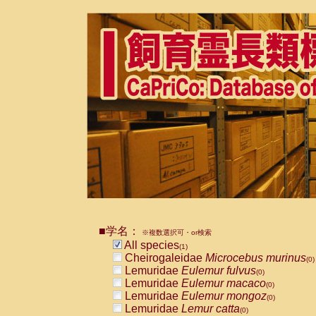
■学名：
※複数選択可・or検索
All species
(1)
Cheirogaleidae
Microcebus murinus
(0)
Lemuridae
Eulemur fulvus
(0)
Lemuridae
Eulemur macaco
(0)
Lemuridae
Eulemur mongoz
(0)
Lemuridae
Lemur catta
(0)