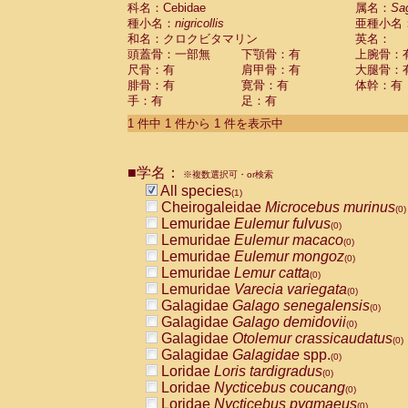
科名：Cebidae
Cebidae
Saguinus midas
属名：
Sa
(0)
種小名：
nigricollis
亜種小名
Cebidae
Saguinus mystax
(0)
和名：クロクビタマリン
英名：
Cebidae
Saguinus nigricollis
(1)
頭蓋骨：一部無
下顎骨：有
上腕骨：
Cebidae
Saguinus oedipus
(0)
尺骨：有
肩甲骨：有
大腿骨：
Cebidae
Saguinus weddelli
(0)
腓骨：有
寛骨：有
体幹：有
Cebidae
Saguinus
spp.
(0)
手：有
足：有
Cebidae
Aotus trivirgatus
(0)
Cebidae
Cebus albifrons
1 件中 1 件から 1 件を表示中
(0)
Cebidae
Cebus apella
(0)
Cebidae
Cebus capucinus
(0)
■学名：
Cebidae
Cebus nigrivittatus
※複数選択可・or検索
(0)
Cebidae
Cebus
spp.
All species
(0)
(1)
Cebidae
Saimiri boliviensis
Cheirogaleidae
Microcebus murinus
(0)
(0)
Cebidae
Saimiri sciureus
Lemuridae
Eulemur fulvus
(0)
(0)
Atelidae
Alouatta caraya
Lemuridae
Eulemur macaco
(0)
(0)
Atelidae
Alouatta fusca
Lemuridae
Eulemur mongoz
(0)
(0)
Atelidae
Alouatta seniculus
Lemuridae
Lemur catta
(0)
(0)
Atelidae
Alouatta
spp.
Lemuridae
Varecia variegata
(0)
(0)
Atelidae
Ateles belzebuth
Galagidae
Galago senegalensis
(0)
(0)
Atelidae
Ateles geoffroyi
Galagidae
Galago demidovii
(0)
(0)
Atelidae
Ateles paniscus
Galagidae
Otolemur crassicaudatus
(0)
(0)
Atelidae
Ateles
spp.
Galagidae
Galagidae
spp.
(0)
(0)
Atelidae
Lagothrix lagothricha
Loridae
Loris tardigradus
(0)
(0)
Atelidae
Lagothrix lagothricha cana
Loridae
Nycticebus coucang
(0)
(0)
Pitheciidae
Cacajao calvus rubicundu
Loridae
Nycticebus pygmaeus
(0)