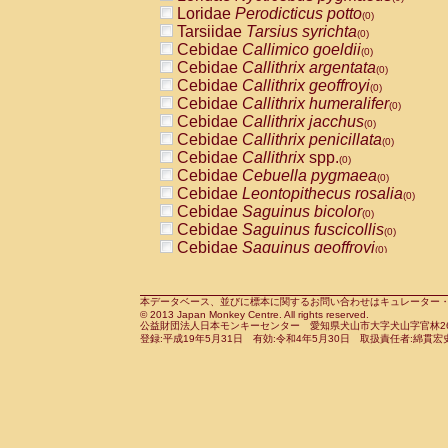
Pitheciidae
Callicebus cupreus
Loridae
Perodicticus potto
(0)
(0)
Pitheciidae
Callicebus donacophilus
Tarsiidae
Tarsius syrichta
(0
(0)
Pitheciidae
Callicebus moloch
Cebidae
Callimico goeldii
(0)
(0)
Pitheciidae
Callicebus torquatus
Cebidae
Callithrix argentata
(0)
(0)
Pitheciidae
Callicebus
spp.
Cebidae
Callithrix geoffroyi
(0)
(0)
Pitheciidae
Chiropotes satanas
Cebidae
Callithrix humeralifer
(0)
(0)
Pitheciidae
Pithecia monachus
Cebidae
Callithrix jacchus
(0)
(0)
Pitheciidae
Pithecia pithecia
Cebidae
Callithrix penicillata
(0)
(0)
Cercopithecidae
Cercocebus agilis
Cebidae
Callithrix
spp.
(0)
(0)
Cercopithecidae
Cercocebus galeritus
Cebidae
Cebuella pygmaea
(0)
Cercopithecidae
Cercocebus torquatu
Cebidae
Leontopithecus rosalia
(0)
Cercopithecidae
Cercocebus torquatus
Cebidae
Saguinus bicolor
(0)
Cercopithecidae
Cercocebus torquatu
Cebidae
Saguinus fuscicollis
(0)
Cercopithecidae
Cercocebus
hybrid
Cebidae
Saguinus geoffroyi
(0)
(0)
Cercopithecidae
Cercocebus
spp.
Cebidae
Saguinus imperator
(0)
(0)
Cercopithecidae
Lophocebus albigen
Cebidae
Saguinus labiatus
(0)
Cercopithecidae
Papio anubis
Cebidae
Saguinus leucopus
本データベース、並びに標本に関するお問い合わせはキュレーター・新宅勇太までお願い
(0)
(0)
© 2013 Japan Monkey Centre. All rights reserved.
Cercopithecidae
Papio cynocephalus
Cebidae
Saguinus midas
(
(0)
公益財団法人日本モンキーセンター 愛知県犬山市大字犬山字官林26番
Cercopithecidae
Papio hamadryas
Cebidae
Saguinus mystax
(0)
登録:平成19年5月31日 有効:令和4年5月30日 取扱責任者:綿貫宏
(0)
Cercopithecidae
Papio papio
Cebidae
Saguinus nigricollis
(0)
(1)
Cercopithecidae
Papio
spp.
Cebidae
Saguinus oedipus
(0)
(0)
Cercopithecidae
Mandrillus leucopha
Cebidae
Saguinus weddelli
(0)
Cercopithecidae
Mandrillus sphinx
Cebidae
Saguinus
spp.
(0)
(0)
Cercopithecidae
Theropithecus gelad
Cebidae
Aotus trivirgatus
(0)
Cercopithecidae
Macaca arctoides
Cebidae
Cebus albifrons
(0)
(0)