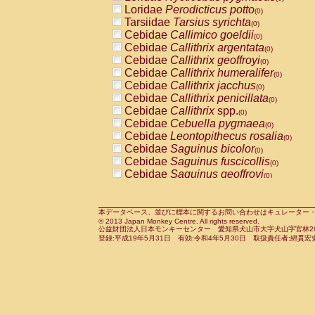
Pitheciidae
Callicebus cupreus
Loridae
Perodicticus potto
(0)
(0)
Pitheciidae
Callicebus donacophilus
Tarsiidae
Tarsius syrichta
(0
(0)
Pitheciidae
Callicebus moloch
Cebidae
Callimico goeldii
(0)
(0)
Pitheciidae
Callicebus torquatus
Cebidae
Callithrix argentata
(0)
(0)
Pitheciidae
Callicebus
spp.
Cebidae
Callithrix geoffroyi
(0)
(0)
Pitheciidae
Chiropotes satanas
Cebidae
Callithrix humeralifer
(0)
(0)
Pitheciidae
Pithecia monachus
Cebidae
Callithrix jacchus
(0)
(0)
Pitheciidae
Pithecia pithecia
Cebidae
Callithrix penicillata
(0)
(0)
Cercopithecidae
Cercocebus agilis
Cebidae
Callithrix
spp.
(0)
(0)
Cercopithecidae
Cercocebus galeritus
Cebidae
Cebuella pygmaea
(0)
Cercopithecidae
Cercocebus torquatu
Cebidae
Leontopithecus rosalia
(0)
Cercopithecidae
Cercocebus torquatus
Cebidae
Saguinus bicolor
(0)
Cercopithecidae
Cercocebus torquatu
Cebidae
Saguinus fuscicollis
(0)
Cercopithecidae
Cercocebus
hybrid
Cebidae
Saguinus geoffroyi
(0)
(0)
Cercopithecidae
Cercocebus
spp.
Cebidae
Saguinus imperator
(0)
(0)
Cercopithecidae
Lophocebus albigen
Cebidae
Saguinus labiatus
(0)
Cercopithecidae
Papio anubis
Cebidae
Saguinus leucopus
本データベース、並びに標本に関するお問い合わせはキュレーター・新宅勇太までお願い
(0)
(0)
© 2013 Japan Monkey Centre. All rights reserved.
Cercopithecidae
Papio cynocephalus
Cebidae
Saguinus midas
(
(0)
公益財団法人日本モンキーセンター 愛知県犬山市大字犬山字官林26番
Cercopithecidae
Papio hamadryas
Cebidae
Saguinus mystax
(0)
登録:平成19年5月31日 有効:令和4年5月30日 取扱責任者:綿貫宏
(0)
Cercopithecidae
Papio papio
Cebidae
Saguinus nigricollis
(0)
(1)
Cercopithecidae
Papio
spp.
Cebidae
Saguinus oedipus
(0)
(0)
Cercopithecidae
Mandrillus leucopha
Cebidae
Saguinus weddelli
(0)
Cercopithecidae
Mandrillus sphinx
Cebidae
Saguinus
spp.
(0)
(0)
Cercopithecidae
Theropithecus gelad
Cebidae
Aotus trivirgatus
(0)
Cercopithecidae
Macaca arctoides
Cebidae
Cebus albifrons
(0)
(0)