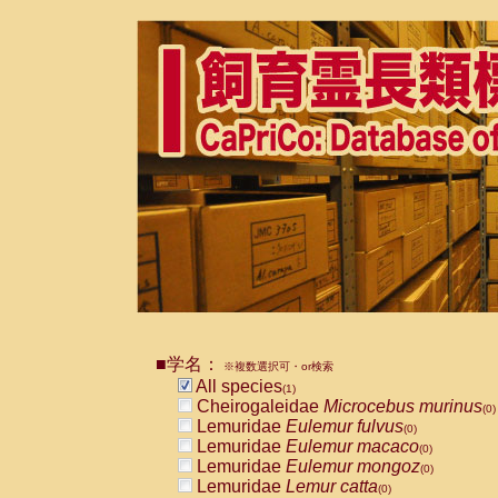
■学名：
※複数選択可・or検索
All species
(1)
Cheirogaleidae
Microcebus murinus
(0)
Lemuridae
Eulemur fulvus
(0)
Lemuridae
Eulemur macaco
(0)
Lemuridae
Eulemur mongoz
(0)
Lemuridae
Lemur catta
(0)