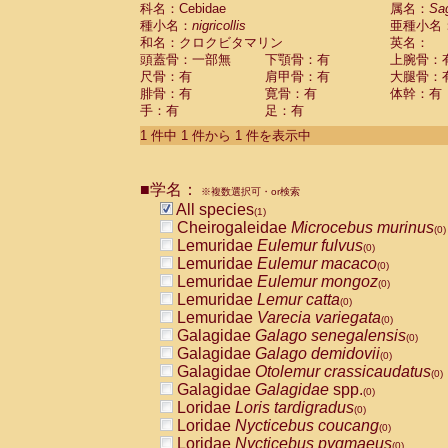
科名：Cebidae
Cebidae
Saguinus midas
属名：
Sa
(0)
種小名：
nigricollis
亜種小名
Cebidae
Saguinus mystax
(0)
和名：クロクビタマリン
英名：
Cebidae
Saguinus nigricollis
(1)
頭蓋骨：一部無
下顎骨：有
上腕骨：
Cebidae
Saguinus oedipus
(0)
尺骨：有
肩甲骨：有
大腿骨：
Cebidae
Saguinus weddelli
(0)
腓骨：有
寛骨：有
体幹：有
Cebidae
Saguinus
spp.
(0)
手：有
足：有
Cebidae
Aotus trivirgatus
(0)
Cebidae
Cebus albifrons
1 件中 1 件から 1 件を表示中
(0)
Cebidae
Cebus apella
(0)
Cebidae
Cebus capucinus
(0)
■学名：
Cebidae
Cebus nigrivittatus
※複数選択可・or検索
(0)
Cebidae
Cebus
spp.
All species
(0)
(1)
Cebidae
Saimiri boliviensis
Cheirogaleidae
Microcebus murinus
(0)
(0)
Cebidae
Saimiri sciureus
Lemuridae
Eulemur fulvus
(0)
(0)
Atelidae
Alouatta caraya
Lemuridae
Eulemur macaco
(0)
(0)
Atelidae
Alouatta fusca
Lemuridae
Eulemur mongoz
(0)
(0)
Atelidae
Alouatta seniculus
Lemuridae
Lemur catta
(0)
(0)
Atelidae
Alouatta
spp.
Lemuridae
Varecia variegata
(0)
(0)
Atelidae
Ateles belzebuth
Galagidae
Galago senegalensis
(0)
(0)
Atelidae
Ateles geoffroyi
Galagidae
Galago demidovii
(0)
(0)
Atelidae
Ateles paniscus
Galagidae
Otolemur crassicaudatus
(0)
(0)
Atelidae
Ateles
spp.
Galagidae
Galagidae
spp.
(0)
(0)
Atelidae
Lagothrix lagothricha
Loridae
Loris tardigradus
(0)
(0)
Atelidae
Lagothrix lagothricha cana
Loridae
Nycticebus coucang
(0)
(0)
Pitheciidae
Cacajao calvus rubicundu
Loridae
Nycticebus pygmaeus
(0)