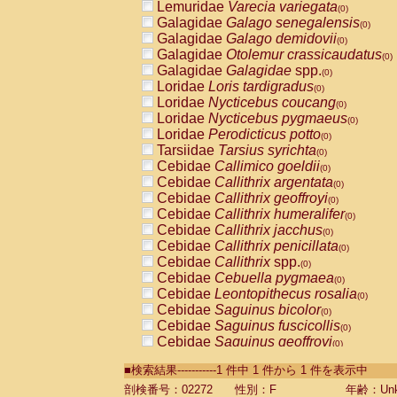
Lemuridae
Varecia variegata
(0)
Galagidae
Galago senegalensis
(0)
Galagidae
Galago demidovii
(0)
Galagidae
Otolemur crassicaudatus
(0)
Galagidae
Galagidae
spp.
(0)
Loridae
Loris tardigradus
(0)
Loridae
Nycticebus coucang
(0)
Loridae
Nycticebus pygmaeus
(0)
Loridae
Perodicticus potto
(0)
Tarsiidae
Tarsius syrichta
(0)
Cebidae
Callimico goeldii
(0)
Cebidae
Callithrix argentata
(0)
Cebidae
Callithrix geoffroyi
(0)
Cebidae
Callithrix humeralifer
(0)
Cebidae
Callithrix jacchus
(0)
Cebidae
Callithrix penicillata
(0)
Cebidae
Callithrix
spp.
(0)
Cebidae
Cebuella pygmaea
(0)
Cebidae
Leontopithecus rosalia
(0)
Cebidae
Saguinus bicolor
(0)
Cebidae
Saguinus fuscicollis
(0)
Cebidae
Saguinus geoffroyi
(0)
Cebidae
Saguinus imperator
(0)
■検索結果-----------1 件中 1 件から 1 件を表示中
Cebidae
Saguinus labiatus
(0)
Cebidae
Saguinus leucopus
剖検番号：02272
性別：F
年齢：Unk
(0)