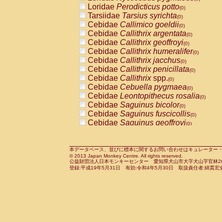
Pitheciidae
Callicebus cupreus
Loridae
Perodicticus potto
(0)
(0)
Pitheciidae
Callicebus donacophilus
Tarsiidae
Tarsius syrichta
(0
(0)
Pitheciidae
Callicebus moloch
Cebidae
Callimico goeldii
(0)
(0)
Pitheciidae
Callicebus torquatus
Cebidae
Callithrix argentata
(0)
(0)
Pitheciidae
Callicebus
spp.
Cebidae
Callithrix geoffroyi
(0)
(0)
Pitheciidae
Chiropotes satanas
Cebidae
Callithrix humeralifer
(0)
(0)
Pitheciidae
Pithecia monachus
Cebidae
Callithrix jacchus
(0)
(0)
Pitheciidae
Pithecia pithecia
Cebidae
Callithrix penicillata
(0)
(0)
Cercopithecidae
Cercocebus agilis
Cebidae
Callithrix
spp.
(0)
(0)
Cercopithecidae
Cercocebus galeritus
Cebidae
Cebuella pygmaea
(0)
Cercopithecidae
Cercocebus torquatu
Cebidae
Leontopithecus rosalia
(0)
Cercopithecidae
Cercocebus torquatus
Cebidae
Saguinus bicolor
(0)
Cercopithecidae
Cercocebus torquatu
Cebidae
Saguinus fuscicollis
(0)
Cercopithecidae
Cercocebus
hybrid
Cebidae
Saguinus geoffroyi
(0)
(0)
Cercopithecidae
Cercocebus
spp.
Cebidae
Saguinus imperator
(0)
(0)
Cercopithecidae
Lophocebus albigen
Cebidae
Saguinus labiatus
(0)
Cercopithecidae
Papio anubis
Cebidae
Saguinus leucopus
本データベース、並びに標本に関するお問い合わせはキュレーター・新宅勇太までお願い
(0)
(0)
© 2013 Japan Monkey Centre. All rights reserved.
Cercopithecidae
Papio cynocephalus
Cebidae
Saguinus midas
(
(0)
公益財団法人日本モンキーセンター 愛知県犬山市大字犬山字官林26番
Cercopithecidae
Papio hamadryas
Cebidae
Saguinus mystax
(0)
登録:平成19年5月31日 有効:令和4年5月30日 取扱責任者:綿貫宏
(0)
Cercopithecidae
Papio papio
Cebidae
Saguinus nigricollis
(0)
(0)
Cercopithecidae
Papio
spp.
Cebidae
Saguinus oedipus
(0)
(1)
Cercopithecidae
Mandrillus leucopha
Cebidae
Saguinus weddelli
(0)
Cercopithecidae
Mandrillus sphinx
Cebidae
Saguinus
spp.
(0)
(0)
Cercopithecidae
Theropithecus gelad
Cebidae
Aotus trivirgatus
(0)
Cercopithecidae
Macaca arctoides
Cebidae
Cebus albifrons
(0)
(0)