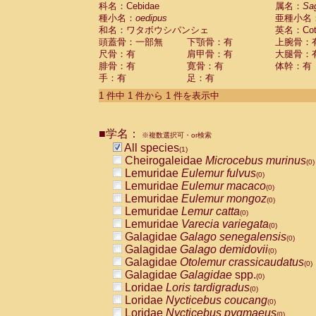
科名：Cebidae
Cebidae
Saguinus midas
属名：
Sa
(0)
種小名：
oedipus
亜種小名
Cebidae
Saguinus mystax
(0)
和名：ワタボウシパンシェ
英名：Cotto
Cebidae
Saguinus nigricollis
(0)
頭蓋骨：一部無
下顎骨：有
上腕骨：
Cebidae
Saguinus oedipus
(1)
尺骨：有
肩甲骨：有
大腿骨：
Cebidae
Saguinus weddelli
(0)
腓骨：有
寛骨：有
体幹：有
Cebidae
Saguinus
spp.
(0)
手：有
足：有
Cebidae
Aotus trivirgatus
(0)
Cebidae
Cebus albifrons
1 件中 1 件から 1 件を表示中
(0)
Cebidae
Cebus apella
(0)
Cebidae
Cebus capucinus
(0)
■学名：
Cebidae
Cebus nigrivittatus
※複数選択可・or検索
(0)
Cebidae
Cebus
spp.
All species
(0)
(1)
Cebidae
Saimiri boliviensis
Cheirogaleidae
Microcebus murinus
(0)
(0)
Cebidae
Saimiri sciureus
Lemuridae
Eulemur fulvus
(0)
(0)
Atelidae
Alouatta caraya
Lemuridae
Eulemur macaco
(0)
(0)
Atelidae
Alouatta fusca
Lemuridae
Eulemur mongoz
(0)
(0)
Atelidae
Alouatta seniculus
Lemuridae
Lemur catta
(0)
(0)
Atelidae
Alouatta
spp.
Lemuridae
Varecia variegata
(0)
(0)
Atelidae
Ateles belzebuth
Galagidae
Galago senegalensis
(0)
(0)
Atelidae
Ateles geoffroyi
Galagidae
Galago demidovii
(0)
(0)
Atelidae
Ateles paniscus
Galagidae
Otolemur crassicaudatus
(0)
(0)
Atelidae
Ateles
spp.
Galagidae
Galagidae
spp.
(0)
(0)
Atelidae
Lagothrix lagothricha
Loridae
Loris tardigradus
(0)
(0)
Atelidae
Lagothrix lagothricha cana
Loridae
Nycticebus coucang
(0)
(0)
Pitheciidae
Cacajao calvus rubicundu
Loridae
Nycticebus pygmaeus
(0)