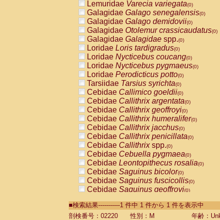
Lemuridae
Varecia variegata
(0)
Galagidae
Galago senegalensis
(0)
Galagidae
Galago demidovii
(0)
Galagidae
Otolemur crassicaudatus
(0)
Galagidae
Galagidae
spp.
(0)
Loridae
Loris tardigradus
(0)
Loridae
Nycticebus coucang
(0)
Loridae
Nycticebus pygmaeus
(0)
Loridae
Perodicticus potto
(0)
Tarsiidae
Tarsius syrichta
(0)
Cebidae
Callimico goeldii
(0)
Cebidae
Callithrix argentata
(0)
Cebidae
Callithrix geoffroyi
(0)
Cebidae
Callithrix humeralifer
(0)
Cebidae
Callithrix jacchus
(0)
Cebidae
Callithrix penicillata
(0)
Cebidae
Callithrix
spp.
(0)
Cebidae
Cebuella pygmaea
(0)
Cebidae
Leontopithecus rosalia
(0)
Cebidae
Saguinus bicolor
(0)
Cebidae
Saguinus fuscicollis
(0)
Cebidae
Saguinus geoffroyi
(0)
Cebidae
Saguinus imperator
(0)
■検索結果-----------1 件中 1 件から 1 件を表示中
Cebidae
Saguinus labiatus
(0)
Cebidae
Saguinus leucopus
剖検番号：02220
性別：M
年齢：Unk
(0)