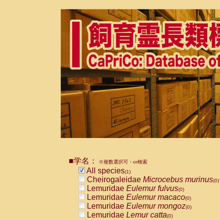
■学名：
※複数選択可・or検索
All species
(1)
Cheirogaleidae
Microcebus murinus
(0)
Lemuridae
Eulemur fulvus
(0)
Lemuridae
Eulemur macaco
(0)
Lemuridae
Eulemur mongoz
(0)
Lemuridae
Lemur catta
(0)