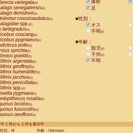
体幹
arecia variegata
(0)
alago senegalensis
足
(0)
alago demidovii
(0)
tolemur crassicaudatus
■性別：
(0)
alagidae
spp.
オス
(0)
s tardigradus
(0)
不明
(0)
ticebus coucang
(0)
ticebus pygmaeus
(0)
■年齢：
dicticus potto
(0)
胎児
(0)
rsius syrichta
(0)
子供
limico goeldii
(0)
(0)
不明
lithrix argentata
(0)
lithrix geoffroyi
(0)
lithrix humeralifer
(0)
lithrix jacchus
(0)
lithrix penicillata
(0)
lithrix
spp.
(0)
buella pygmaea
(0)
ntopithecus rosalia
(0)
uinus bicolor
(0)
uinus fuscicollis
(0)
uinus geoffroyi
(0)
uinus imperator
(0)
-1 件中 1 件から 1 件を表示中
uinus labiatus
(0)
guinus leucopus
性別：M
年齢：Unknown
(0)