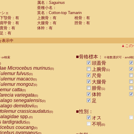
guinus midas
属名：
Saguinus
(0)
亜種小名：
guinus mystax
(0)
ンシェ
英名：Cotton-top Tamarin
uinus nigricollis
(0)
下顎骨：有
上腕骨：有
橈骨：有
guinus oedipus
(1)
肩甲骨：有
大腿骨：有
脛骨：有
uinus weddelli
(0)
寛骨：有
体幹：有
guinus
spp.
(0)
足：有
us trivirgatus
(0)
us albifrons
件を表示中
(0)
us apella
▲この
(0)
bus capucinus
(0)
us nigrivittatus
■骨格標本：
or検索
(0)
※複数選択可・and検
bus
spp.
頭蓋骨
(0)
)
miri boliviensis
dae
Microcebus murinus
(0)
上腕骨
(0)
(1)
miri sciureus
ulemur fulvus
(0)
(0)
尺骨
uatta caraya
ulemur macaco
(0)
(0)
大腿骨
uatta fusca
ulemur mongoz
(0)
(0)
腓骨
uatta seniculus
emur catta
(1)
(0)
(0)
uatta
spp.
体幹
arecia variegata
(0)
(0)
les belzebuth
alago senegalensis
足
(0)
(0)
les geoffroyi
alago demidovii
(0)
(0)
les paniscus
tolemur crassicaudatus
■性別：
(0)
(0)
les
spp.
alagidae
spp.
(0)
オス
(0)
othrix lagothricha
s tardigradus
(0)
(0)
不明
(0)
othrix lagothricha cana
ticebus coucang
(0)
(0)
Cacajao calvus rubicundus
ticebus pygmaeus
(0)
(0)