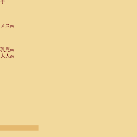
手
メス
(0)
乳児
(0)
大人
(0)