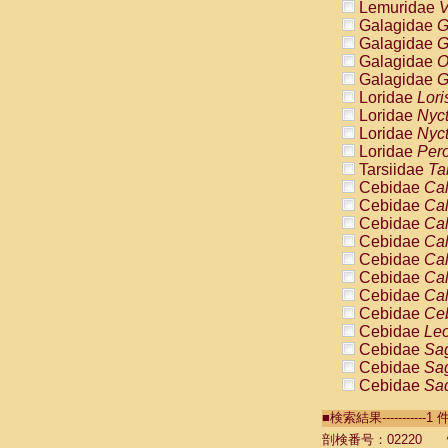
Lemuridae
V
Galagidae
G
Galagidae
G
Galagidae
O
Galagidae
G
Loridae
Lori
Loridae
Nyc
Loridae
Nyc
Loridae
Pero
Tarsiidae
Ta
Cebidae
Cal
Cebidae
Cal
Cebidae
Cal
Cebidae
Cal
Cebidae
Cal
Cebidae
Cal
Cebidae
Cal
Cebidae
Ce
Cebidae
Leo
Cebidae
Sag
Cebidae
Sag
Cebidae
Sag
Cebidae
Sag
■検索結果----------
Cebidae
Sag
Cebidae
Sa
剖検番号：02220