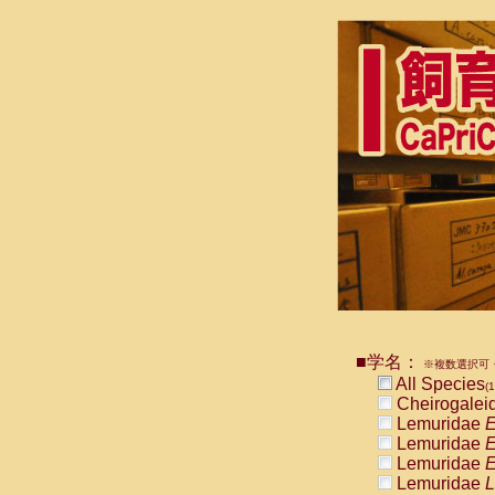
■学名：
※複数選択可・
All Species
(1
Cheirogalei
Lemuridae
E
Lemuridae
E
Lemuridae
E
Lemuridae
L