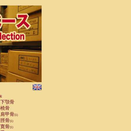
索
下顎骨
橈骨
肩甲骨
(1)
脛骨
(1)
寛骨
(1)