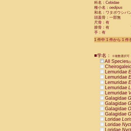
科名：Cebidae
Cebidae
Sa
種小名：
oedipus
Cebidae
Sa
和名：ワタボウシパ
Cebidae
Sag
頭蓋骨：一部無
Cebidae
Sa
尺骨：有
Cebidae
Sag
腓骨：有
Cebidae
Sa
手：有
Cebidae
Aot
Cebidae
Ceb
1 件中 1 件から 1 
Cebidae
Ceb
Cebidae
Ce
■学名：
Cebidae
Ceb
※複数選択可・
Cebidae
Ce
All Species
(1
Cebidae
Sai
Cheirogalei
Cebidae
Sai
Lemuridae
E
Atelidae
Alo
Lemuridae
E
Atelidae
Alo
Lemuridae
E
Atelidae
Alo
Lemuridae
L
Atelidae
Alo
Lemuridae
V
Atelidae
Ate
Galagidae
G
Atelidae
Ate
Galagidae
G
Atelidae
Ate
Galagidae
O
Atelidae
Ate
Galagidae
G
Atelidae
Lag
Loridae
Lori
Atelidae
Lag
Loridae
Nyc
Pitheciidae
Loridae
Nyc