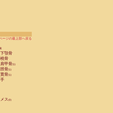
ページの最上部へ戻る
索
下顎骨
橈骨
肩甲骨
(1)
脛骨
(1)
寛骨
(1)
手
メス
(0)