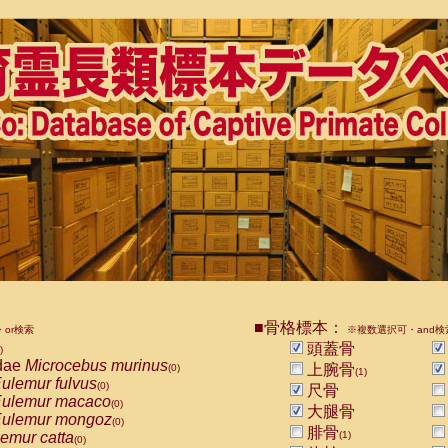
■骨格標本：
or検索
※複数選択可・and検
頭蓋骨
)
dae
Microcebus murinus
上腕骨
(0)
(1)
ulemur fulvus
(0)
尺骨
ulemur macaco
(0)
大腿骨
ulemur mongoz
(0)
腓骨
emur catta
(1)
(0)