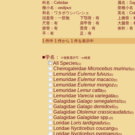
科名：Cebidae
Cebidae
Saguinus midas
属名：
Sa
(0)
種小名：
oedipus
亜種小名
Cebidae
Saguinus mystax
(0)
和名：ワタボウシパンシェ
英名：Cotto
Cebidae
Saguinus nigricollis
(0)
頭蓋骨：一部無
下顎骨：有
上腕骨：
Cebidae
Saguinus oedipus
(1)
尺骨：有
肩甲骨：有
大腿骨：
Cebidae
Saguinus weddelli
(0)
腓骨：有
寛骨：有
体幹：有
Cebidae
Saguinus
spp.
(0)
手：有
足：有
Cebidae
Aotus trivirgatus
(0)
Cebidae
Cebus albifrons
1 件中 1 件から 1 件を表示中
(0)
Cebidae
Cebus apella
(0)
Cebidae
Cebus capucinus
(0)
■学名：
Cebidae
Cebus nigrivittatus
※複数選択可・or検索
(0)
Cebidae
Cebus
spp.
All Species
(0)
(1)
Cebidae
Saimiri boliviensis
Cheirogaleidae
Microcebus murinus
(0)
(0)
Cebidae
Saimiri sciureus
Lemuridae
Eulemur fulvus
(0)
(0)
Atelidae
Alouatta caraya
Lemuridae
Eulemur macaco
(0)
(0)
Atelidae
Alouatta fusca
Lemuridae
Eulemur mongoz
(0)
(0)
Atelidae
Alouatta seniculus
Lemuridae
Lemur catta
(0)
(0)
Atelidae
Alouatta
spp.
Lemuridae
Varecia variegata
(0)
(0)
Atelidae
Ateles belzebuth
Galagidae
Galago senegalensis
(0)
(0)
Atelidae
Ateles geoffroyi
Galagidae
Galago demidovii
(0)
(0)
Atelidae
Ateles paniscus
Galagidae
Otolemur crassicaudatus
(0)
(0)
Atelidae
Ateles
spp.
Galagidae
Galagidae
spp.
(0)
(0)
Atelidae
Lagothrix lagothricha
Loridae
Loris tardigradus
(0)
(0)
Atelidae
Lagothrix lagothricha cana
Loridae
Nycticebus coucang
(0)
(0)
Pitheciidae
Cacajao calvus rubicundu
Loridae
Nycticebus pygmaeus
(0)