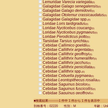
Lemuridae
Varecia variegata
(0)
Galagidae
Galago senegalensis
(0)
Galagidae
Galago demidovii
(0)
Galagidae
Otolemur crassicaudatus
(0)
Galagidae
Galagidae
spp.
(0)
Loridae
Loris tardigradus
(0)
Loridae
Nycticebus coucang
(0)
Loridae
Nycticebus pygmaeus
(0)
Loridae
Perodicticus potto
(0)
Tarsiidae
Tarsius syrichta
(0)
Cebidae
Callimico goeldii
(0)
Cebidae
Callithrix argentata
(0)
Cebidae
Callithrix geoffroyi
(0)
Cebidae
Callithrix humeralifer
(0)
Cebidae
Callithrix jacchus
(0)
Cebidae
Callithrix penicillata
(0)
Cebidae
Callithrix
spp.
(0)
Cebidae
Cebuella pygmaea
(0)
Cebidae
Leontopithecus rosalia
(0)
Cebidae
Saguinus bicolor
(0)
Cebidae
Saguinus fuscicollis
(0)
Cebidae
Saguinus geoffroyi
(0)
Cebidae
Saguinus imperator
(0)
■検索結果-----------1 件中 1 件から 1 件を表示中
Cebidae
Saguinus labiatus
(0)
Cebidae
Saguinus leucopus
剖検番号：02220
性別：M
年齢：Unk
(0)