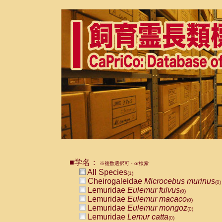
■学名：
※複数選択可・or検索
All Species
(1)
Cheirogaleidae
Microcebus murinus
(0)
Lemuridae
Eulemur fulvus
(0)
Lemuridae
Eulemur macaco
(0)
Lemuridae
Eulemur mongoz
(0)
Lemuridae
Lemur catta
(0)