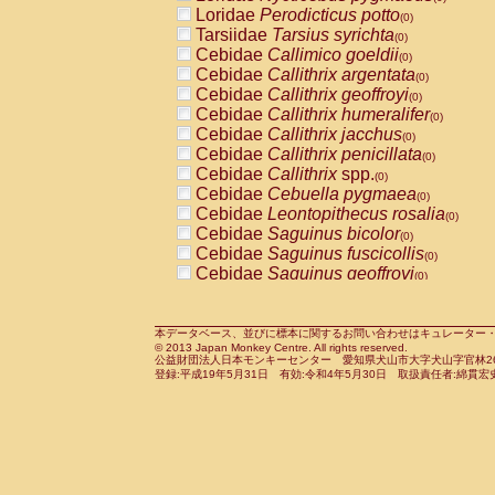
Pitheciidae
Callicebus cupreus
Loridae
Perodicticus potto
(0)
(0)
Pitheciidae
Callicebus donacophilus
Tarsiidae
Tarsius syrichta
(0
(0)
Pitheciidae
Callicebus moloch
Cebidae
Callimico goeldii
(0)
(0)
Pitheciidae
Callicebus torquatus
Cebidae
Callithrix argentata
(0)
(0)
Pitheciidae
Callicebus
spp.
Cebidae
Callithrix geoffroyi
(0)
(0)
Pitheciidae
Chiropotes satanas
Cebidae
Callithrix humeralifer
(0)
(0)
Pitheciidae
Pithecia monachus
Cebidae
Callithrix jacchus
(0)
(0)
Pitheciidae
Pithecia pithecia
Cebidae
Callithrix penicillata
(0)
(0)
Cercopithecidae
Cercocebus agilis
Cebidae
Callithrix
spp.
(0)
(0)
Cercopithecidae
Cercocebus galeritus
Cebidae
Cebuella pygmaea
(0)
Cercopithecidae
Cercocebus torquatu
Cebidae
Leontopithecus rosalia
(0)
Cercopithecidae
Cercocebus torquatus
Cebidae
Saguinus bicolor
(0)
Cercopithecidae
Cercocebus torquatu
Cebidae
Saguinus fuscicollis
(0)
Cercopithecidae
Cercocebus
hybrid
Cebidae
Saguinus geoffroyi
(0)
(0)
Cercopithecidae
Cercocebus
spp.
Cebidae
Saguinus imperator
(0)
(0)
Cercopithecidae
Lophocebus albigen
Cebidae
Saguinus labiatus
(0)
Cercopithecidae
Papio anubis
Cebidae
Saguinus leucopus
本データベース、並びに標本に関するお問い合わせはキュレーター・新宅勇太までお願い
(0)
(0)
© 2013 Japan Monkey Centre. All rights reserved.
Cercopithecidae
Papio cynocephalus
Cebidae
Saguinus midas
(
(0)
公益財団法人日本モンキーセンター 愛知県犬山市大字犬山字官林26番
Cercopithecidae
Papio hamadryas
Cebidae
Saguinus mystax
(0)
登録:平成19年5月31日 有効:令和4年5月30日 取扱責任者:綿貫宏
(0)
Cercopithecidae
Papio papio
Cebidae
Saguinus nigricollis
(0)
(0)
Cercopithecidae
Papio
spp.
Cebidae
Saguinus oedipus
(0)
(1)
Cercopithecidae
Mandrillus leucopha
Cebidae
Saguinus weddelli
(0)
Cercopithecidae
Mandrillus sphinx
Cebidae
Saguinus
spp.
(0)
(0)
Cercopithecidae
Theropithecus gelad
Cebidae
Aotus trivirgatus
(0)
Cercopithecidae
Macaca arctoides
Cebidae
Cebus albifrons
(0)
(0)