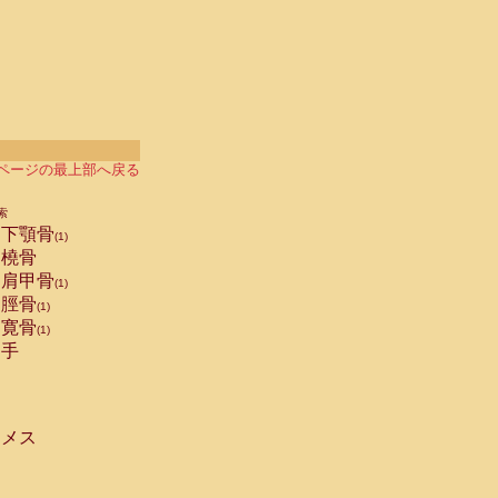
ページの最上部へ戻る
索
下顎骨
(1)
橈骨
肩甲骨
(1)
脛骨
(1)
寛骨
(1)
手
メス