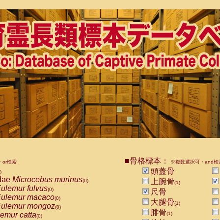
■骨格標本：
or検索
※複数選択可・and検
頭蓋骨
)
dae
Microcebus murinus
上腕骨
(0)
(1)
ulemur fulvus
(0)
尺骨
ulemur macaco
(0)
大腿骨
(1)
ulemur mongoz
(0)
腓骨
emur catta
(1)
(0)