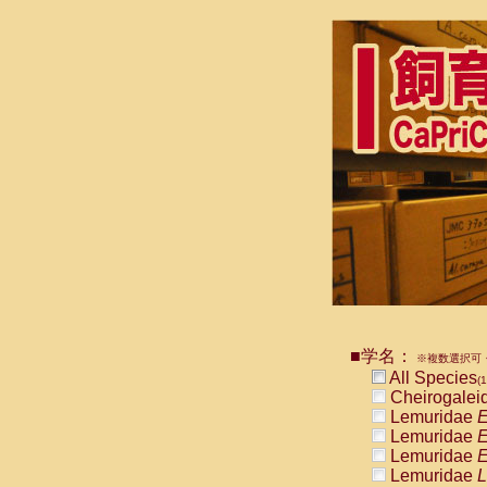
■学名：
※複数選択可・
All Species
(1
Cheirogalei
Lemuridae
E
Lemuridae
E
Lemuridae
E
Lemuridae
L