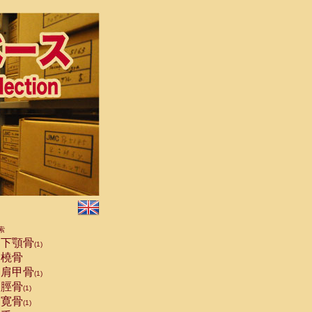
索
下顎骨
(1)
橈骨
肩甲骨
(1)
脛骨
(1)
寛骨
(1)