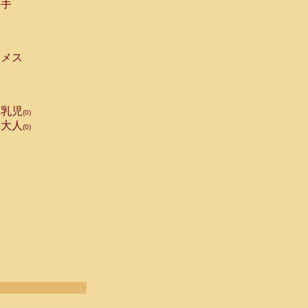
手
メス
乳児
(0)
大人
(0)