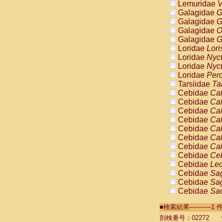
Lemuridae
V
Galagidae
G
Galagidae
G
Galagidae
O
Galagidae
G
Loridae
Lori
Loridae
Nyc
Loridae
Nyc
Loridae
Pero
Tarsiidae
Ta
Cebidae
Cal
Cebidae
Cal
Cebidae
Cal
Cebidae
Cal
Cebidae
Cal
Cebidae
Cal
Cebidae
Cal
Cebidae
Ce
Cebidae
Leo
Cebidae
Sag
Cebidae
Sag
Cebidae
Sag
Cebidae
Sag
■検索結果----------
Cebidae
Sag
Cebidae
Sa
剖検番号：02272