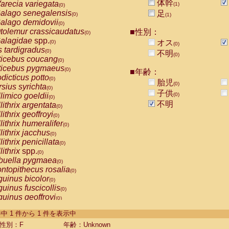
体幹
arecia variegata
(1)
(0)
alago senegalensis
足
(0)
(1)
alago demidovii
(0)
tolemur crassicaudatus
■性別：
(0)
alagidae
spp.
オス
(0)
(0)
s tardigradus
(0)
不明
(0)
ticebus coucang
(0)
ticebus pygmaeus
(0)
■年齢：
dicticus potto
(0)
胎児
(0)
rsius syrichta
(0)
子供
limico goeldii
(0)
(0)
不明
lithrix argentata
(0)
lithrix geoffroyi
(0)
lithrix humeralifer
(0)
lithrix jacchus
(0)
lithrix penicillata
(0)
lithrix
spp.
(0)
buella pygmaea
(0)
ntopithecus rosalia
(0)
uinus bicolor
(0)
uinus fuscicollis
(0)
uinus geoffroyi
(0)
uinus imperator
(0)
-1 件中 1 件から 1 件を表示中
uinus labiatus
(0)
guinus leucopus
性別：F
年齢：Unknown
(0)