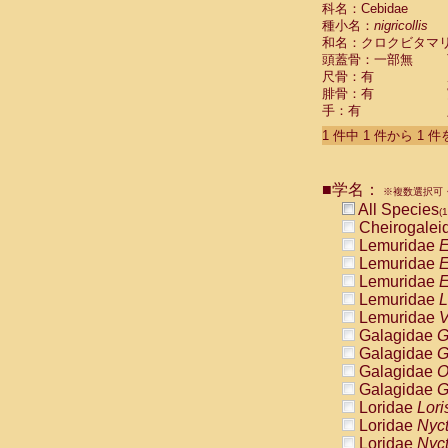
科名：Cebidae
Cebidae
Sa
種小名：
nigricollis
Cebidae
Sa
和名：クロクビタマ
Cebidae
Sag
頭蓋骨：一部無
Cebidae
Sa
尺骨：有
Cebidae
Sag
腓骨：有
Cebidae
Sa
手：有
Cebidae
Aot
Cebidae
Ceb
1 件中 1 件から 1 
Cebidae
Ceb
Cebidae
Ce
■学名：
Cebidae
Ceb
※複数選択可・
Cebidae
Ce
All Species
(1
Cebidae
Sai
Cheirogalei
Cebidae
Sai
Lemuridae
E
Atelidae
Alo
Lemuridae
E
Atelidae
Alo
Lemuridae
E
Atelidae
Alo
Lemuridae
L
Atelidae
Alo
Lemuridae
V
Atelidae
Ate
Galagidae
G
Atelidae
Ate
Galagidae
G
Atelidae
Ate
Galagidae
O
Atelidae
Ate
Galagidae
G
Atelidae
Lag
Loridae
Lori
Atelidae
Lag
Loridae
Nyc
Pitheciidae
Loridae
Nyc