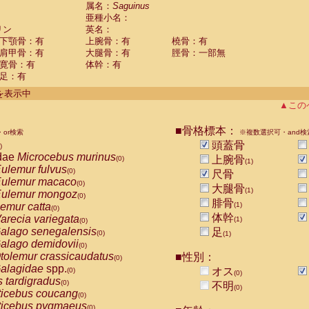
guinus midas
属名：
Saguinus
(0)
亜種小名：
guinus mystax
(0)
リン
英名：
uinus nigricollis
(1)
下顎骨：有
上腕骨：有
橈骨：有
guinus oedipus
(0)
肩甲骨：有
大腿骨：有
脛骨：一部無
uinus weddelli
(0)
寛骨：有
体幹：有
guinus
spp.
(0)
足：有
us trivirgatus
(0)
us albifrons
件を表示中
(0)
us apella
▲この
(0)
bus capucinus
(0)
us nigrivittatus
■骨格標本：
or検索
(0)
※複数選択可・and検
bus
spp.
頭蓋骨
(0)
)
miri boliviensis
dae
Microcebus murinus
(0)
上腕骨
(0)
(1)
miri sciureus
ulemur fulvus
(0)
(0)
尺骨
uatta caraya
ulemur macaco
(0)
(0)
大腿骨
(1)
uatta fusca
ulemur mongoz
(0)
(0)
腓骨
uatta seniculus
emur catta
(1)
(0)
(0)
uatta
spp.
体幹
arecia variegata
(0)
(1)
(0)
les belzebuth
alago senegalensis
足
(0)
(0)
(1)
les geoffroyi
alago demidovii
(0)
(0)
les paniscus
tolemur crassicaudatus
■性別：
(0)
(0)
les
spp.
alagidae
spp.
(0)
オス
(0)
(0)
othrix lagothricha
s tardigradus
(0)
(0)
不明
(0)
othrix lagothricha cana
ticebus coucang
(0)
(0)
Cacajao calvus rubicundus
ticebus pygmaeus
(0)
(0)