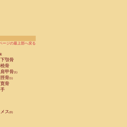
ページの最上部へ戻る
索
下顎骨
橈骨
肩甲骨
(1)
脛骨
(1)
寛骨
手
メス
(0)