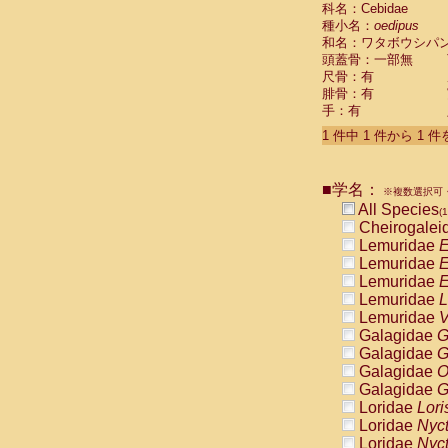
科名：Cebidae
Cebidae
Sa
種小名：
oedipus
Cebidae
Sa
和名：ワタボウシパ
Cebidae
Sag
頭蓋骨：一部無
Cebidae
Sa
尺骨：有
Cebidae
Sag
腓骨：有
Cebidae
Sa
手：有
Cebidae
Aot
Cebidae
Ceb
1 件中 1 件から 1 
Cebidae
Ceb
Cebidae
Ce
■学名：
Cebidae
Ceb
※複数選択可・
Cebidae
Ce
All Species
(1
Cebidae
Sai
Cheirogalei
Cebidae
Sai
Lemuridae
E
Atelidae
Alo
Lemuridae
E
Atelidae
Alo
Lemuridae
E
Atelidae
Alo
Lemuridae
L
Atelidae
Alo
Lemuridae
V
Atelidae
Ate
Galagidae
G
Atelidae
Ate
Galagidae
G
Atelidae
Ate
Galagidae
O
Atelidae
Ate
Galagidae
G
Atelidae
Lag
Loridae
Lori
Atelidae
Lag
Loridae
Nyc
Pitheciidae
Loridae
Nyc