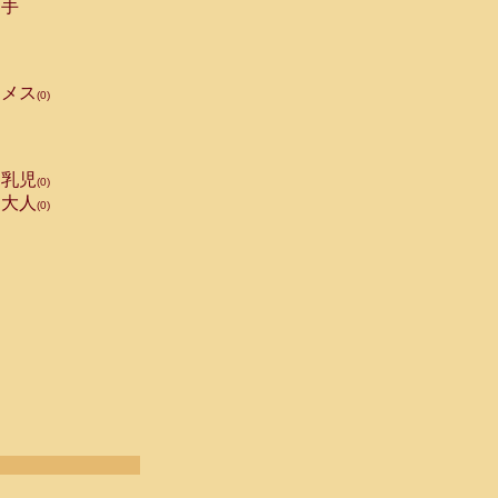
手
メス
(0)
乳児
(0)
大人
(0)