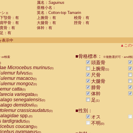
guinus midas
属名：
Saguinus
(0)
亜種小名：
guinus mystax
(0)
ンシェ
英名：Cotton-top Tamarin
uinus nigricollis
(0)
下顎骨：有
上腕骨：有
橈骨：有
guinus oedipus
(1)
肩甲骨：有
大腿骨：有
脛骨：有
uinus weddelli
(0)
寛骨：有
体幹：有
guinus
spp.
(0)
足：有
us trivirgatus
(0)
us albifrons
件を表示中
(0)
us apella
▲この
(0)
bus capucinus
(0)
us nigrivittatus
■骨格標本：
or検索
(0)
※複数選択可・and検
bus
spp.
頭蓋骨
(0)
)
miri boliviensis
dae
Microcebus murinus
(0)
上腕骨
(0)
(1)
miri sciureus
ulemur fulvus
(0)
(0)
尺骨
uatta caraya
ulemur macaco
(0)
(0)
大腿骨
uatta fusca
ulemur mongoz
(0)
(0)
腓骨
uatta seniculus
emur catta
(0)
(0)
uatta
spp.
体幹
arecia variegata
(0)
(0)
les belzebuth
alago senegalensis
足
(0)
(0)
(1)
les geoffroyi
alago demidovii
(0)
(0)
les paniscus
tolemur crassicaudatus
■性別：
(0)
(0)
les
spp.
alagidae
spp.
(0)
オス
(0)
othrix lagothricha
s tardigradus
(0)
(0)
不明
(0)
othrix lagothricha cana
ticebus coucang
(0)
(0)
Cacajao calvus rubicundus
ticebus pygmaeus
(0)
(0)