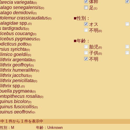
体幹
arecia variegata
(0)
alago senegalensis
足
(0)
(1)
alago demidovii
(0)
tolemur crassicaudatus
■性別：
(0)
alagidae
spp.
オス
(0)
s tardigradus
(0)
不明
(0)
ticebus coucang
(0)
ticebus pygmaeus
(0)
■年齢：
dicticus potto
(0)
胎児
(0)
rsius syrichta
(0)
子供
limico goeldii
(0)
(0)
不明
lithrix argentata
(0)
lithrix geoffroyi
(0)
lithrix humeralifer
(0)
lithrix jacchus
(0)
lithrix penicillata
(0)
lithrix
spp.
(0)
buella pygmaea
(0)
ntopithecus rosalia
(0)
uinus bicolor
(0)
uinus fuscicollis
(0)
uinus geoffroyi
(0)
uinus imperator
(0)
-1 件中 1 件から 1 件を表示中
uinus labiatus
(0)
guinus leucopus
性別：M
年齢：Unknown
(0)