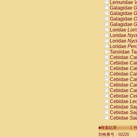
Lemuridae
V
Galagidae
G
Galagidae
G
Galagidae
O
Galagidae
G
Loridae
Lori
Loridae
Nyc
Loridae
Nyc
Loridae
Pero
Tarsiidae
Ta
Cebidae
Cal
Cebidae
Cal
Cebidae
Cal
Cebidae
Cal
Cebidae
Cal
Cebidae
Cal
Cebidae
Cal
Cebidae
Ce
Cebidae
Leo
Cebidae
Sag
Cebidae
Sag
Cebidae
Sag
Cebidae
Sag
■検索結果----------
Cebidae
Sag
Cebidae
Sa
剖検番号：02220