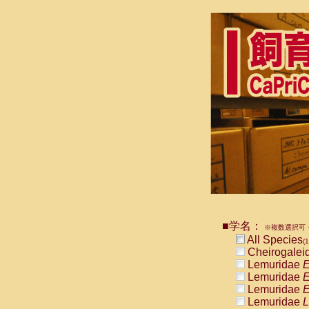
■学名：
※複数選択可・
All Species
(1
Cheirogalei
Lemuridae
E
Lemuridae
E
Lemuridae
E
Lemuridae
L