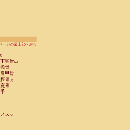
ページの最上部へ戻る
索
下顎骨
(1)
橈骨
肩甲骨
脛骨
(1)
寛骨
手
メス
(0)