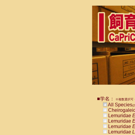
■学名：
※複数選択可・
All Species
(2
Cheirogalei
Lemuridae
E
Lemuridae
E
Lemuridae
E
Lemuridae
L