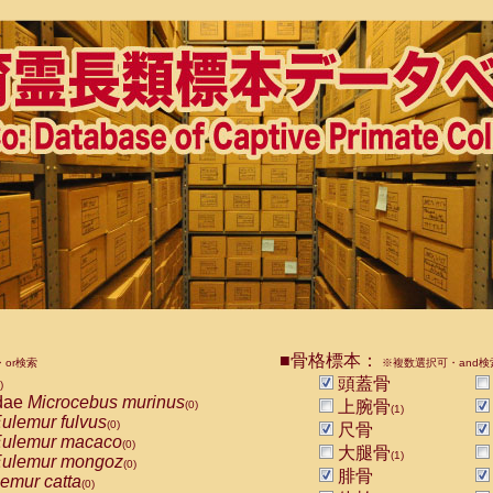
■骨格標本：
or検索
※複数選択可・and検
頭蓋骨
)
dae
Microcebus murinus
上腕骨
(0)
(1)
ulemur fulvus
(0)
尺骨
ulemur macaco
(0)
大腿骨
(1)
ulemur mongoz
(0)
腓骨
emur catta
(0)