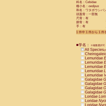
科名：Cebidae
Cebidae
Sa
種小名：
oedipus
Cebidae
Sa
和名：ワタボウシパ
Cebidae
Sag
頭蓋骨：一部無
Cebidae
Sa
尺骨：有
Cebidae
Sag
腓骨：有
Cebidae
Sa
手：有
Cebidae
Aot
Cebidae
Ceb
1 件中 1 件から 1 
Cebidae
Ceb
Cebidae
Ce
■学名：
Cebidae
Ceb
※複数選択可・
Cebidae
Ce
All Species
(2
Cebidae
Sai
Cheirogalei
Cebidae
Sai
Lemuridae
E
Atelidae
Alo
Lemuridae
E
Atelidae
Alo
Lemuridae
E
Atelidae
Alo
Lemuridae
L
Atelidae
Alo
Lemuridae
V
Atelidae
Ate
Galagidae
G
Atelidae
Ate
Galagidae
G
Atelidae
Ate
Galagidae
O
Atelidae
Ate
Galagidae
G
Atelidae
Lag
Loridae
Lori
Atelidae
Lag
Loridae
Nyc
Pitheciidae
Loridae
Nyc