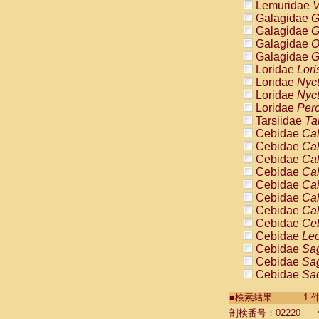
Lemuridae
V
Galagidae
G
Galagidae
G
Galagidae
O
Galagidae
G
Loridae
Lori
Loridae
Nyc
Loridae
Nyc
Loridae
Pero
Tarsiidae
Ta
Cebidae
Cal
Cebidae
Cal
Cebidae
Cal
Cebidae
Cal
Cebidae
Cal
Cebidae
Cal
Cebidae
Cal
Cebidae
Ce
Cebidae
Leo
Cebidae
Sag
Cebidae
Sag
Cebidae
Sag
Cebidae
Sag
■検索結果----------
Cebidae
Sag
Cebidae
Sa
剖検番号：02220