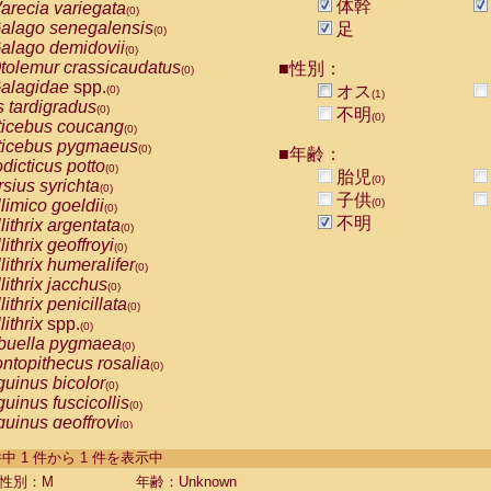
体幹
arecia variegata
(0)
alago senegalensis
足
(0)
alago demidovii
(0)
tolemur crassicaudatus
■性別：
(0)
alagidae
spp.
オス
(0)
(1)
s tardigradus
(0)
不明
(0)
ticebus coucang
(0)
ticebus pygmaeus
(0)
■年齢：
dicticus potto
(0)
胎児
(0)
rsius syrichta
(0)
子供
limico goeldii
(0)
(0)
不明
lithrix argentata
(0)
lithrix geoffroyi
(0)
lithrix humeralifer
(0)
lithrix jacchus
(0)
lithrix penicillata
(0)
lithrix
spp.
(0)
buella pygmaea
(0)
ntopithecus rosalia
(0)
uinus bicolor
(0)
uinus fuscicollis
(0)
uinus geoffroyi
(0)
uinus imperator
(0)
-1 件中 1 件から 1 件を表示中
uinus labiatus
(0)
guinus leucopus
性別：M
年齢：Unknown
(0)