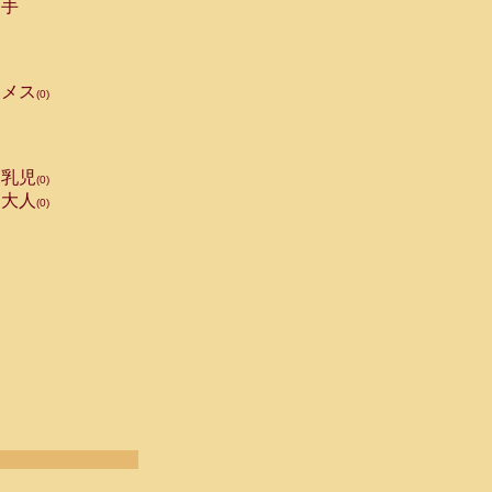
手
メス
(0)
乳児
(0)
大人
(0)