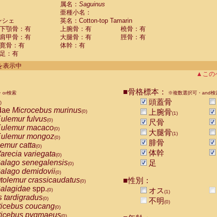
guinus midas
属名：
Saguinus
(0)
亜種小名：
guinus mystax
(0)
ンシェ
英名：Cotton-top Tamarin
uinus nigricollis
(1)
下顎骨：有
上腕骨：有
橈骨：有
guinus oedipus
(1)
肩甲骨：有
大腿骨：有
脛骨：有
uinus weddelli
(0)
寛骨：有
体幹：有
guinus
spp.
(0)
足：有
us trivirgatus
(0)
us albifrons
件を表示中
(0)
us apella
▲この
(0)
bus capucinus
(0)
us nigrivittatus
■骨格標本：
or検索
(0)
※複数選択可・and検
bus
spp.
頭蓋骨
(0)
)
miri boliviensis
dae
Microcebus murinus
(0)
上腕骨
(0)
(1)
miri sciureus
ulemur fulvus
(0)
(0)
尺骨
uatta caraya
ulemur macaco
(0)
(0)
大腿骨
(1)
uatta fusca
ulemur mongoz
(0)
(0)
腓骨
uatta seniculus
emur catta
(0)
(0)
uatta
spp.
体幹
arecia variegata
(0)
(0)
les belzebuth
alago senegalensis
足
(0)
(0)
les geoffroyi
alago demidovii
(0)
(0)
les paniscus
tolemur crassicaudatus
■性別：
(0)
(0)
les
spp.
alagidae
spp.
(0)
オス
(0)
(1)
othrix lagothricha
s tardigradus
(0)
(0)
不明
(0)
othrix lagothricha cana
ticebus coucang
(0)
(0)
Cacajao calvus rubicundus
ticebus pygmaeus
(0)
(0)