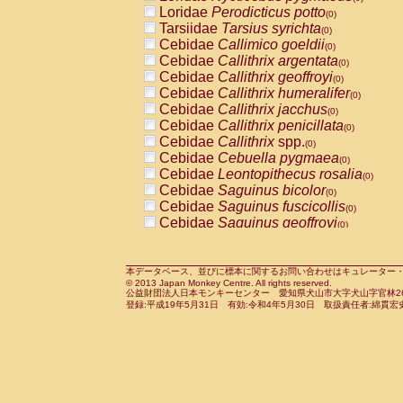
Pitheciidae
Callicebus cupreus
Loridae
Perodicticus potto
(0)
(0)
Pitheciidae
Callicebus donacophilus
Tarsiidae
Tarsius syrichta
(0
(0)
Pitheciidae
Callicebus moloch
Cebidae
Callimico goeldii
(0)
(0)
Pitheciidae
Callicebus torquatus
Cebidae
Callithrix argentata
(0)
(0)
Pitheciidae
Callicebus
spp.
Cebidae
Callithrix geoffroyi
(0)
(0)
Pitheciidae
Chiropotes satanas
Cebidae
Callithrix humeralifer
(0)
(0)
Pitheciidae
Pithecia monachus
Cebidae
Callithrix jacchus
(0)
(0)
Pitheciidae
Pithecia pithecia
Cebidae
Callithrix penicillata
(0)
(0)
Cercopithecidae
Cercocebus agilis
Cebidae
Callithrix
spp.
(0)
(0)
Cercopithecidae
Cercocebus galeritus
Cebidae
Cebuella pygmaea
(0)
Cercopithecidae
Cercocebus torquatu
Cebidae
Leontopithecus rosalia
(0)
Cercopithecidae
Cercocebus torquatus
Cebidae
Saguinus bicolor
(0)
Cercopithecidae
Cercocebus torquatu
Cebidae
Saguinus fuscicollis
(0)
Cercopithecidae
Cercocebus
hybrid
Cebidae
Saguinus geoffroyi
(0)
(0)
Cercopithecidae
Cercocebus
spp.
Cebidae
Saguinus imperator
(0)
(0)
Cercopithecidae
Lophocebus albigen
Cebidae
Saguinus labiatus
(0)
Cercopithecidae
Papio anubis
Cebidae
Saguinus leucopus
本データベース、並びに標本に関するお問い合わせはキュレーター・新宅勇太までお願い
(0)
(0)
© 2013 Japan Monkey Centre. All rights reserved.
Cercopithecidae
Papio cynocephalus
Cebidae
Saguinus midas
(
(0)
公益財団法人日本モンキーセンター 愛知県犬山市大字犬山字官林26番
Cercopithecidae
Papio hamadryas
Cebidae
Saguinus mystax
(0)
登録:平成19年5月31日 有効:令和4年5月30日 取扱責任者:綿貫宏
(0)
Cercopithecidae
Papio papio
Cebidae
Saguinus nigricollis
(0)
(0)
Cercopithecidae
Papio
spp.
Cebidae
Saguinus oedipus
(0)
(1)
Cercopithecidae
Mandrillus leucopha
Cebidae
Saguinus weddelli
(0)
Cercopithecidae
Mandrillus sphinx
Cebidae
Saguinus
spp.
(0)
(0)
Cercopithecidae
Theropithecus gelad
Cebidae
Aotus trivirgatus
(0)
Cercopithecidae
Macaca arctoides
Cebidae
Cebus albifrons
(0)
(0)