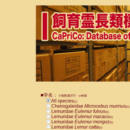
■学名：
※複数選択可・or検索
All species
(1)
Cheirogaleidae
Microcebus murinus
(0)
Lemuridae
Eulemur fulvus
(0)
Lemuridae
Eulemur macaco
(0)
Lemuridae
Eulemur mongoz
(0)
Lemuridae
Lemur catta
(0)