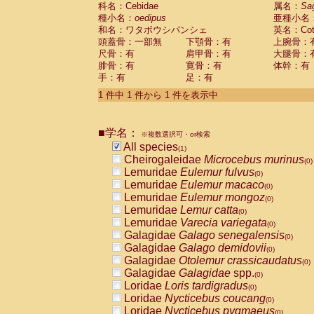
科名：Cebidae
Cebidae
Saguinus midas
属名：
Sa
(0)
種小名：
oedipus
亜種小名
Cebidae
Saguinus mystax
(0)
和名：ワタボウシパンシェ
英名：Cotto
Cebidae
Saguinus nigricollis
(0)
頭蓋骨：一部無
下顎骨：有
上腕骨：
Cebidae
Saguinus oedipus
(1)
尺骨：有
肩甲骨：有
大腿骨：
Cebidae
Saguinus weddelli
(0)
腓骨：有
寛骨：有
体幹：有
Cebidae
Saguinus
spp.
(0)
手：有
足：有
Cebidae
Aotus trivirgatus
(0)
Cebidae
Cebus albifrons
1 件中 1 件から 1 件を表示中
(0)
Cebidae
Cebus apella
(0)
Cebidae
Cebus capucinus
(0)
■学名：
Cebidae
Cebus nigrivittatus
※複数選択可・or検索
(0)
Cebidae
Cebus
spp.
All species
(0)
(1)
Cebidae
Saimiri boliviensis
Cheirogaleidae
Microcebus murinus
(0)
(0)
Cebidae
Saimiri sciureus
Lemuridae
Eulemur fulvus
(0)
(0)
Atelidae
Alouatta caraya
Lemuridae
Eulemur macaco
(0)
(0)
Atelidae
Alouatta fusca
Lemuridae
Eulemur mongoz
(0)
(0)
Atelidae
Alouatta seniculus
Lemuridae
Lemur catta
(0)
(0)
Atelidae
Alouatta
spp.
Lemuridae
Varecia variegata
(0)
(0)
Atelidae
Ateles belzebuth
Galagidae
Galago senegalensis
(0)
(0)
Atelidae
Ateles geoffroyi
Galagidae
Galago demidovii
(0)
(0)
Atelidae
Ateles paniscus
Galagidae
Otolemur crassicaudatus
(0)
(0)
Atelidae
Ateles
spp.
Galagidae
Galagidae
spp.
(0)
(0)
Atelidae
Lagothrix lagothricha
Loridae
Loris tardigradus
(0)
(0)
Atelidae
Lagothrix lagothricha cana
Loridae
Nycticebus coucang
(0)
(0)
Pitheciidae
Cacajao calvus rubicundu
Loridae
Nycticebus pygmaeus
(0)