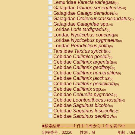
Lemuridae
Varecia variegata
(0)
Galagidae
Galago senegalensis
(0)
Galagidae
Galago demidovii
(0)
Galagidae
Otolemur crassicaudatus
(0)
Galagidae
Galagidae
spp.
(0)
Loridae
Loris tardigradus
(0)
Loridae
Nycticebus coucang
(0)
Loridae
Nycticebus pygmaeus
(0)
Loridae
Perodicticus potto
(0)
Tarsiidae
Tarsius syrichta
(0)
Cebidae
Callimico goeldii
(0)
Cebidae
Callithrix argentata
(0)
Cebidae
Callithrix geoffroyi
(0)
Cebidae
Callithrix humeralifer
(0)
Cebidae
Callithrix jacchus
(0)
Cebidae
Callithrix penicillata
(0)
Cebidae
Callithrix
spp.
(0)
Cebidae
Cebuella pygmaea
(0)
Cebidae
Leontopithecus rosalia
(0)
Cebidae
Saguinus bicolor
(0)
Cebidae
Saguinus fuscicollis
(0)
Cebidae
Saguinus geoffroyi
(0)
Cebidae
Saguinus imperator
(0)
■検索結果-----------1 件中 1 件から 1 件を表示中
Cebidae
Saguinus labiatus
(0)
Cebidae
Saguinus leucopus
剖検番号：02220
性別：M
年齢：Unk
(0)