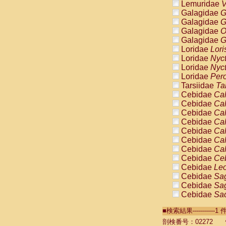
Lemuridae
V
Galagidae
G
Galagidae
G
Galagidae
O
Galagidae
G
Loridae
Lori
Loridae
Nyc
Loridae
Nyc
Loridae
Pero
Tarsiidae
Ta
Cebidae
Cal
Cebidae
Cal
Cebidae
Cal
Cebidae
Cal
Cebidae
Cal
Cebidae
Cal
Cebidae
Cal
Cebidae
Ce
Cebidae
Leo
Cebidae
Sag
Cebidae
Sag
Cebidae
Sag
Cebidae
Sag
■検索結果----------
Cebidae
Sag
Cebidae
Sa
剖検番号：02272