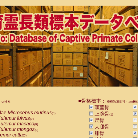
■骨格標本：
or検索
※複数選択可・and検
頭蓋骨
dae
Microcebus murinus
上腕骨
(0)
(1)
ulemur fulvus
(0)
尺骨
ulemur macaco
(0)
大腿骨
ulemur mongoz
(0)
腓骨
emur catta
(0)