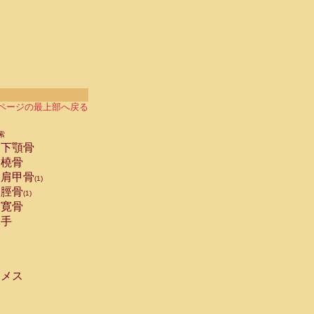
ページの最上部へ戻る
索
下顎骨
橈骨
肩甲骨
(1)
脛骨
(1)
寛骨
手
メス