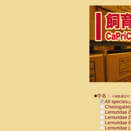
■学名：
※複数選択可・
All species
(1)
Cheirogalei
Lemuridae
E
Lemuridae
E
Lemuridae
E
Lemuridae
L