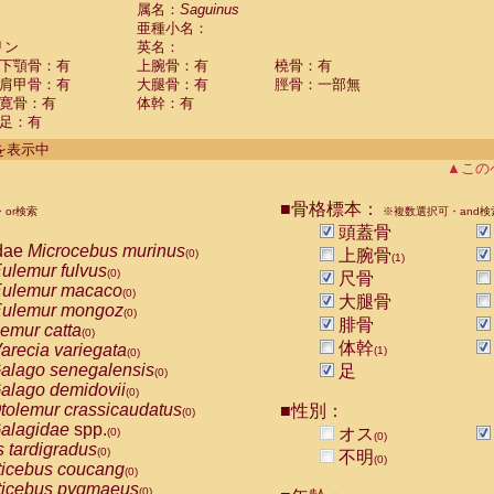
guinus midas
属名：
Saguinus
(0)
亜種小名：
guinus mystax
(0)
リン
英名：
uinus nigricollis
(1)
下顎骨：有
上腕骨：有
橈骨：有
guinus oedipus
(0)
肩甲骨：有
大腿骨：有
脛骨：一部無
uinus weddelli
(0)
寛骨：有
体幹：有
guinus
spp.
(0)
足：有
us trivirgatus
(0)
us albifrons
件を表示中
(0)
us apella
▲この
(0)
bus capucinus
(0)
us nigrivittatus
■骨格標本：
or検索
(0)
※複数選択可・and検
bus
spp.
頭蓋骨
(0)
miri boliviensis
dae
Microcebus murinus
(0)
上腕骨
(0)
(1)
miri sciureus
ulemur fulvus
(0)
(0)
尺骨
uatta caraya
ulemur macaco
(0)
(0)
大腿骨
uatta fusca
ulemur mongoz
(0)
(0)
腓骨
uatta seniculus
emur catta
(0)
(0)
uatta
spp.
体幹
arecia variegata
(0)
(1)
(0)
les belzebuth
alago senegalensis
足
(0)
(0)
les geoffroyi
alago demidovii
(0)
(0)
les paniscus
tolemur crassicaudatus
■性別：
(0)
(0)
les
spp.
alagidae
spp.
(0)
オス
(0)
(0)
othrix lagothricha
s tardigradus
(0)
(0)
不明
(0)
othrix lagothricha cana
ticebus coucang
(0)
(0)
Cacajao calvus rubicundus
ticebus pygmaeus
(0)
(0)