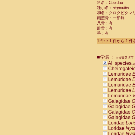
科名：Cebidae
Cebidae
Sa
種小名：
nigricollis
Cebidae
Sa
和名：クロクビタマ
Cebidae
Sag
頭蓋骨：一部無
Cebidae
Sa
尺骨：有
Cebidae
Sag
腓骨：有
Cebidae
Sa
手：有
Cebidae
Aot
Cebidae
Ceb
1 件中 1 件から 1 
Cebidae
Ceb
Cebidae
Ce
■学名：
Cebidae
Ceb
※複数選択可・
Cebidae
Ce
All species
(1)
Cebidae
Sai
Cheirogalei
Cebidae
Sai
Lemuridae
E
Atelidae
Alo
Lemuridae
E
Atelidae
Alo
Lemuridae
E
Atelidae
Alo
Lemuridae
L
Atelidae
Alo
Lemuridae
V
Atelidae
Ate
Galagidae
G
Atelidae
Ate
Galagidae
G
Atelidae
Ate
Galagidae
O
Atelidae
Ate
Galagidae
G
Atelidae
Lag
Loridae
Lori
Atelidae
Lag
Loridae
Nyc
Pitheciidae
Loridae
Nyc