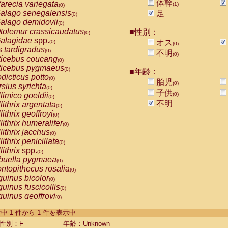
体幹
arecia variegata
(1)
(0)
alago senegalensis
足
(0)
alago demidovii
(0)
tolemur crassicaudatus
■性別：
(0)
alagidae
spp.
オス
(0)
(0)
s tardigradus
(0)
不明
(0)
ticebus coucang
(0)
ticebus pygmaeus
(0)
■年齢：
dicticus potto
(0)
胎児
(0)
rsius syrichta
(0)
子供
limico goeldii
(0)
(0)
不明
lithrix argentata
(0)
lithrix geoffroyi
(0)
lithrix humeralifer
(0)
lithrix jacchus
(0)
lithrix penicillata
(0)
lithrix
spp.
(0)
buella pygmaea
(0)
ntopithecus rosalia
(0)
uinus bicolor
(0)
uinus fuscicollis
(0)
uinus geoffroyi
(0)
uinus imperator
(0)
-1 件中 1 件から 1 件を表示中
uinus labiatus
(0)
guinus leucopus
性別：F
年齢：Unknown
(0)