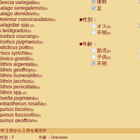
体幹
arecia variegata
(0)
alago senegalensis
足
(0)
alago demidovii
(0)
tolemur crassicaudatus
■性別：
(0)
alagidae
spp.
オス
(0)
(0)
s tardigradus
(0)
不明
(0)
ticebus coucang
(0)
ticebus pygmaeus
(0)
■年齢：
dicticus potto
(0)
胎児
(0)
rsius syrichta
(0)
子供
limico goeldii
(0)
(0)
不明
lithrix argentata
(0)
lithrix geoffroyi
(0)
lithrix humeralifer
(0)
lithrix jacchus
(0)
lithrix penicillata
(0)
lithrix
spp.
(0)
buella pygmaea
(0)
ntopithecus rosalia
(0)
uinus bicolor
(0)
uinus fuscicollis
(0)
uinus geoffroyi
(0)
uinus imperator
(0)
-1 件中 1 件から 1 件を表示中
uinus labiatus
(0)
guinus leucopus
性別：F
年齢：Unknown
(0)