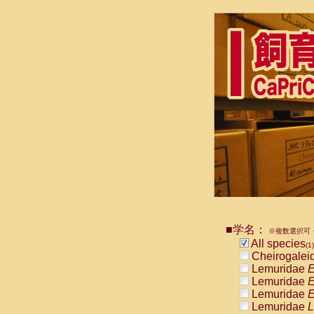
■学名：
※複数選択可・
All species
(1)
Cheirogalei
Lemuridae
E
Lemuridae
E
Lemuridae
E
Lemuridae
L