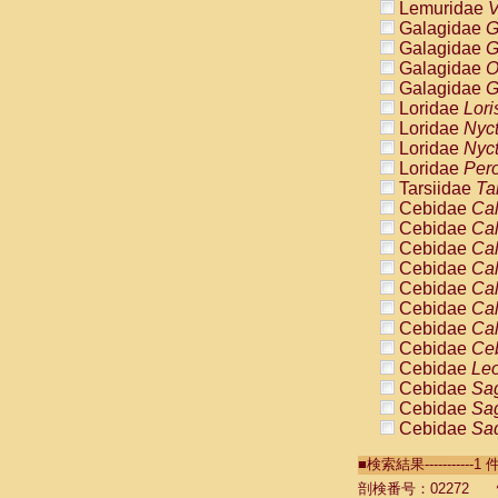
Lemuridae
V
Galagidae
G
Galagidae
G
Galagidae
O
Galagidae
G
Loridae
Lori
Loridae
Nyc
Loridae
Nyc
Loridae
Pero
Tarsiidae
Ta
Cebidae
Cal
Cebidae
Cal
Cebidae
Cal
Cebidae
Cal
Cebidae
Cal
Cebidae
Cal
Cebidae
Cal
Cebidae
Ce
Cebidae
Leo
Cebidae
Sag
Cebidae
Sag
Cebidae
Sag
Cebidae
Sag
■検索結果----------
Cebidae
Sag
Cebidae
Sa
剖検番号：02272