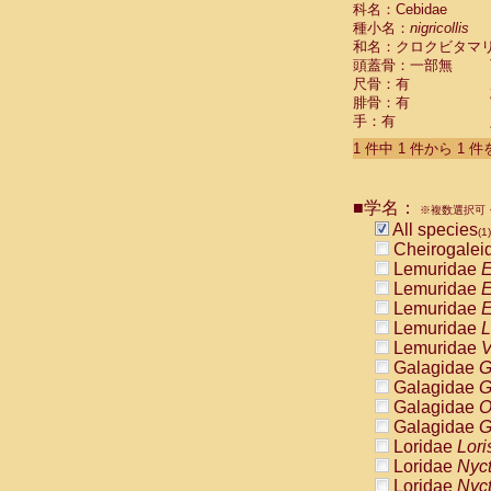
科名：Cebidae
Cebidae
Sa
種小名：
nigricollis
Cebidae
Sa
和名：クロクビタマ
Cebidae
Sag
頭蓋骨：一部無
Cebidae
Sa
尺骨：有
Cebidae
Sag
腓骨：有
Cebidae
Sa
手：有
Cebidae
Aot
Cebidae
Ceb
1 件中 1 件から 1 
Cebidae
Ceb
Cebidae
Ce
■学名：
Cebidae
Ceb
※複数選択可・
Cebidae
Ce
All species
(1)
Cebidae
Sai
Cheirogalei
Cebidae
Sai
Lemuridae
E
Atelidae
Alo
Lemuridae
E
Atelidae
Alo
Lemuridae
E
Atelidae
Alo
Lemuridae
L
Atelidae
Alo
Lemuridae
V
Atelidae
Ate
Galagidae
G
Atelidae
Ate
Galagidae
G
Atelidae
Ate
Galagidae
O
Atelidae
Ate
Galagidae
G
Atelidae
Lag
Loridae
Lori
Atelidae
Lag
Loridae
Nyc
Pitheciidae
Loridae
Nyc