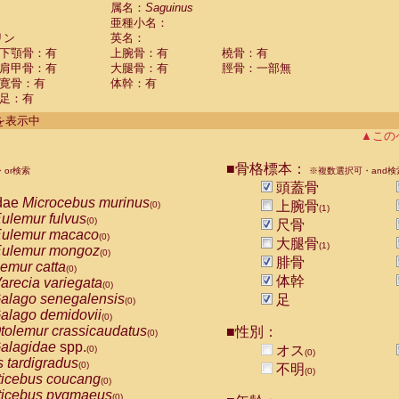
guinus midas
属名：
Saguinus
(0)
亜種小名：
guinus mystax
(0)
リン
英名：
uinus nigricollis
(1)
下顎骨：有
上腕骨：有
橈骨：有
guinus oedipus
(0)
肩甲骨：有
大腿骨：有
脛骨：一部無
uinus weddelli
(0)
寛骨：有
体幹：有
guinus
spp.
(0)
足：有
us trivirgatus
(0)
us albifrons
件を表示中
(0)
us apella
▲この
(0)
bus capucinus
(0)
us nigrivittatus
■骨格標本：
or検索
(0)
※複数選択可・and検
bus
spp.
頭蓋骨
(0)
miri boliviensis
dae
Microcebus murinus
(0)
上腕骨
(0)
(1)
miri sciureus
ulemur fulvus
(0)
(0)
尺骨
uatta caraya
ulemur macaco
(0)
(0)
大腿骨
(1)
uatta fusca
ulemur mongoz
(0)
(0)
腓骨
uatta seniculus
emur catta
(0)
(0)
uatta
spp.
体幹
arecia variegata
(0)
(0)
les belzebuth
alago senegalensis
足
(0)
(0)
les geoffroyi
alago demidovii
(0)
(0)
les paniscus
tolemur crassicaudatus
■性別：
(0)
(0)
les
spp.
alagidae
spp.
(0)
オス
(0)
(0)
othrix lagothricha
s tardigradus
(0)
(0)
不明
(0)
othrix lagothricha cana
ticebus coucang
(0)
(0)
Cacajao calvus rubicundus
ticebus pygmaeus
(0)
(0)