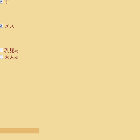
手
メス
乳児
(0)
大人
(0)