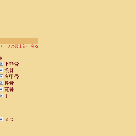
ページの最上部へ戻る
索
下顎骨
橈骨
肩甲骨
脛骨
寛骨
手
メス