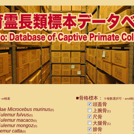
■骨格標本：
or検索
※複数選択可・and検
頭蓋骨
dae
Microcebus murinus
上腕骨
(0)
(1)
ulemur fulvus
(0)
尺骨
ulemur macaco
(0)
大腿骨
(1)
ulemur mongoz
(0)
腓骨
emur catta
(0)