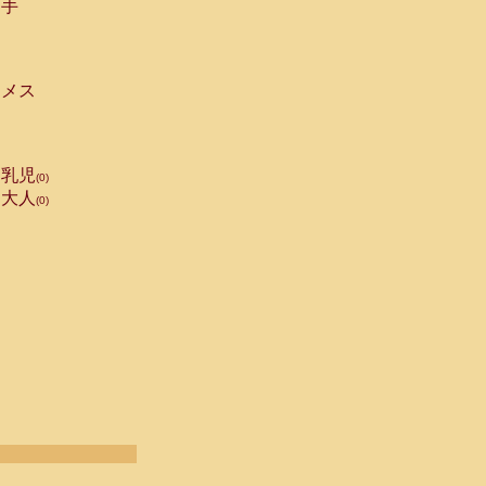
手
メス
乳児
(0)
大人
(0)