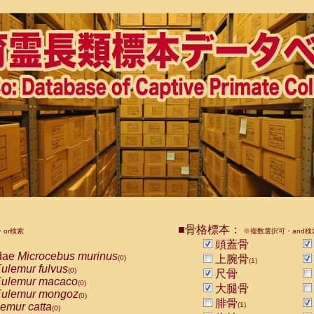
■骨格標本：
or検索
※複数選択可・and検
頭蓋骨
dae
Microcebus murinus
上腕骨
(0)
(1)
ulemur fulvus
(0)
尺骨
ulemur macaco
(0)
大腿骨
ulemur mongoz
(0)
腓骨
emur catta
(1)
(0)