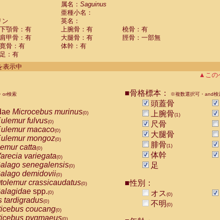
guinus midas
属名：
Saguinus
(0)
亜種小名：
guinus mystax
(0)
リン
英名：
uinus nigricollis
(1)
下顎骨：有
上腕骨：有
橈骨：有
guinus oedipus
(0)
肩甲骨：有
大腿骨：有
脛骨：一部無
uinus weddelli
(0)
寛骨：有
体幹：有
guinus
spp.
(0)
足：有
us trivirgatus
(0)
us albifrons
件を表示中
(0)
us apella
▲この
(0)
bus capucinus
(0)
us nigrivittatus
■骨格標本：
or検索
(0)
※複数選択可・and検
bus
spp.
頭蓋骨
(0)
miri boliviensis
dae
Microcebus murinus
(0)
上腕骨
(0)
(1)
miri sciureus
ulemur fulvus
(0)
(0)
尺骨
uatta caraya
ulemur macaco
(0)
(0)
大腿骨
uatta fusca
ulemur mongoz
(0)
(0)
腓骨
uatta seniculus
emur catta
(1)
(0)
(0)
uatta
spp.
体幹
arecia variegata
(0)
(0)
les belzebuth
alago senegalensis
足
(0)
(0)
les geoffroyi
alago demidovii
(0)
(0)
les paniscus
tolemur crassicaudatus
■性別：
(0)
(0)
les
spp.
alagidae
spp.
(0)
オス
(0)
(0)
othrix lagothricha
s tardigradus
(0)
(0)
不明
(0)
othrix lagothricha cana
ticebus coucang
(0)
(0)
Cacajao calvus rubicundus
ticebus pygmaeus
(0)
(0)