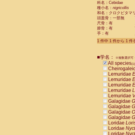
科名：Cebidae
Cebidae
Sa
種小名：
nigricollis
Cebidae
Sa
和名：クロクビタマ
Cebidae
Sag
頭蓋骨：一部無
Cebidae
Sa
尺骨：有
Cebidae
Sag
腓骨：有
Cebidae
Sa
手：有
Cebidae
Aot
Cebidae
Ceb
1 件中 1 件から 1 
Cebidae
Ceb
Cebidae
Ce
■学名：
Cebidae
Ceb
※複数選択可・
Cebidae
Ce
All species
(1)
Cebidae
Sai
Cheirogalei
Cebidae
Sai
Lemuridae
E
Atelidae
Alo
Lemuridae
E
Atelidae
Alo
Lemuridae
E
Atelidae
Alo
Lemuridae
L
Atelidae
Alo
Lemuridae
V
Atelidae
Ate
Galagidae
G
Atelidae
Ate
Galagidae
G
Atelidae
Ate
Galagidae
O
Atelidae
Ate
Galagidae
G
Atelidae
Lag
Loridae
Lori
Atelidae
Lag
Loridae
Nyc
Pitheciidae
Loridae
Nyc