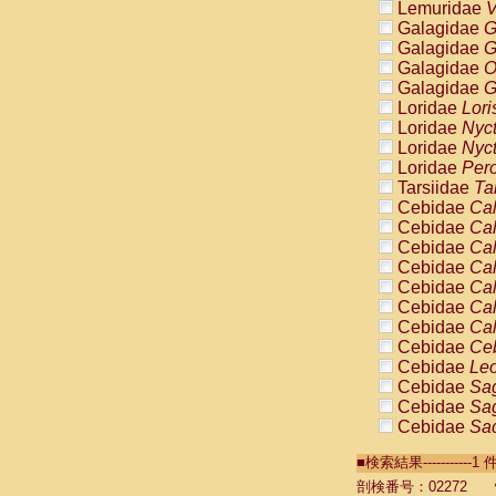
Lemuridae
V
Galagidae
G
Galagidae
G
Galagidae
O
Galagidae
G
Loridae
Lori
Loridae
Nyc
Loridae
Nyc
Loridae
Pero
Tarsiidae
Ta
Cebidae
Cal
Cebidae
Cal
Cebidae
Cal
Cebidae
Cal
Cebidae
Cal
Cebidae
Cal
Cebidae
Cal
Cebidae
Ce
Cebidae
Leo
Cebidae
Sag
Cebidae
Sag
Cebidae
Sag
Cebidae
Sag
■検索結果----------
Cebidae
Sag
Cebidae
Sa
剖検番号：02272