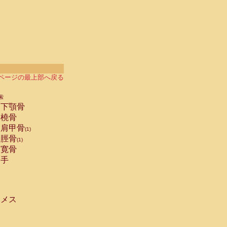
ページの最上部へ戻る
索
下顎骨
橈骨
肩甲骨
(1)
脛骨
(1)
寛骨
手
メス