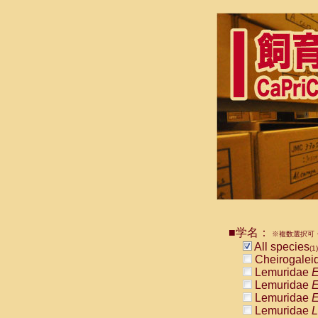
■学名：
※複数選択可・
All species
(1)
Cheirogalei
Lemuridae
E
Lemuridae
E
Lemuridae
E
Lemuridae
L