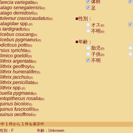
体幹
arecia variegata
(0)
alago senegalensis
足
(0)
alago demidovii
(0)
tolemur crassicaudatus
■性別：
(0)
alagidae
spp.
オス
(0)
(0)
s tardigradus
(0)
不明
(0)
ticebus coucang
(0)
ticebus pygmaeus
(0)
■年齢：
dicticus potto
(0)
胎児
(0)
rsius syrichta
(0)
子供
limico goeldii
(0)
(0)
不明
lithrix argentata
(0)
lithrix geoffroyi
(0)
lithrix humeralifer
(0)
lithrix jacchus
(0)
lithrix penicillata
(0)
lithrix
spp.
(0)
buella pygmaea
(0)
ntopithecus rosalia
(0)
uinus bicolor
(0)
uinus fuscicollis
(0)
uinus geoffroyi
(0)
uinus imperator
(0)
-1 件中 1 件から 1 件を表示中
uinus labiatus
(0)
guinus leucopus
性別：F
年齢：Unknown
(0)