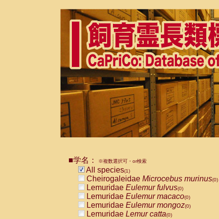
■学名：
※複数選択可・or検索
All species
(1)
Cheirogaleidae
Microcebus murinus
(0)
Lemuridae
Eulemur fulvus
(0)
Lemuridae
Eulemur macaco
(0)
Lemuridae
Eulemur mongoz
(0)
Lemuridae
Lemur catta
(0)