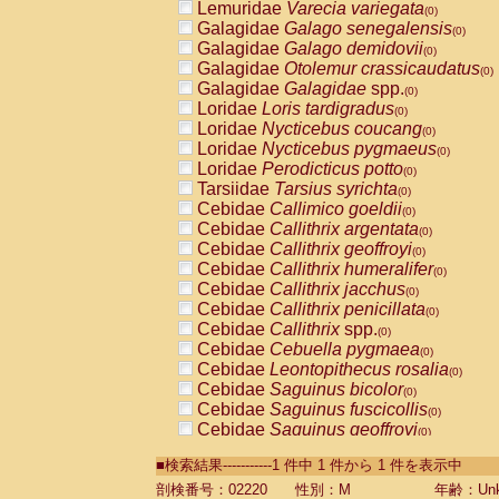
Lemuridae
Varecia variegata
(0)
Galagidae
Galago senegalensis
(0)
Galagidae
Galago demidovii
(0)
Galagidae
Otolemur crassicaudatus
(0)
Galagidae
Galagidae
spp.
(0)
Loridae
Loris tardigradus
(0)
Loridae
Nycticebus coucang
(0)
Loridae
Nycticebus pygmaeus
(0)
Loridae
Perodicticus potto
(0)
Tarsiidae
Tarsius syrichta
(0)
Cebidae
Callimico goeldii
(0)
Cebidae
Callithrix argentata
(0)
Cebidae
Callithrix geoffroyi
(0)
Cebidae
Callithrix humeralifer
(0)
Cebidae
Callithrix jacchus
(0)
Cebidae
Callithrix penicillata
(0)
Cebidae
Callithrix
spp.
(0)
Cebidae
Cebuella pygmaea
(0)
Cebidae
Leontopithecus rosalia
(0)
Cebidae
Saguinus bicolor
(0)
Cebidae
Saguinus fuscicollis
(0)
Cebidae
Saguinus geoffroyi
(0)
Cebidae
Saguinus imperator
(0)
■検索結果-----------1 件中 1 件から 1 件を表示中
Cebidae
Saguinus labiatus
(0)
Cebidae
Saguinus leucopus
剖検番号：02220
性別：M
年齢：Unk
(0)