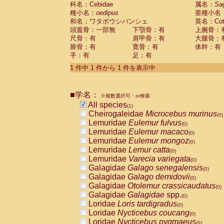
科名：Cebidae
Cebidae
Saguinus midas
属名：
Sa
(0)
種小名：
oedipus
亜種小名
Cebidae
Saguinus mystax
(0)
和名：ワタボウシパンシェ
英名：Cotto
Cebidae
Saguinus nigricollis
(0)
頭蓋骨：一部無
下顎骨：有
上腕骨：
Cebidae
Saguinus oedipus
(1)
尺骨：有
肩甲骨：有
大腿骨：
Cebidae
Saguinus weddelli
(0)
腓骨：有
寛骨：有
体幹：有
Cebidae
Saguinus
spp.
(0)
手：有
足：有
Cebidae
Aotus trivirgatus
(0)
Cebidae
Cebus albifrons
1 件中 1 件から 1 件を表示中
(0)
Cebidae
Cebus apella
(0)
Cebidae
Cebus capucinus
(0)
■学名：
Cebidae
Cebus nigrivittatus
※複数選択可・or検索
(0)
Cebidae
Cebus
spp.
All species
(0)
(1)
Cebidae
Saimiri boliviensis
Cheirogaleidae
Microcebus murinus
(0)
(0)
Cebidae
Saimiri sciureus
Lemuridae
Eulemur fulvus
(0)
(0)
Atelidae
Alouatta caraya
Lemuridae
Eulemur macaco
(0)
(0)
Atelidae
Alouatta fusca
Lemuridae
Eulemur mongoz
(0)
(0)
Atelidae
Alouatta seniculus
Lemuridae
Lemur catta
(0)
(0)
Atelidae
Alouatta
spp.
Lemuridae
Varecia variegata
(0)
(0)
Atelidae
Ateles belzebuth
Galagidae
Galago senegalensis
(0)
(0)
Atelidae
Ateles geoffroyi
Galagidae
Galago demidovii
(0)
(0)
Atelidae
Ateles paniscus
Galagidae
Otolemur crassicaudatus
(0)
(0)
Atelidae
Ateles
spp.
Galagidae
Galagidae
spp.
(0)
(0)
Atelidae
Lagothrix lagothricha
Loridae
Loris tardigradus
(0)
(0)
Atelidae
Lagothrix lagothricha cana
Loridae
Nycticebus coucang
(0)
(0)
Pitheciidae
Cacajao calvus rubicundu
Loridae
Nycticebus pygmaeus
(0)