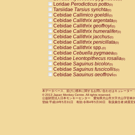
Pitheciidae
Callicebus cupreus
Loridae
Perodicticus potto
(0)
(0)
Pitheciidae
Callicebus donacophilus
Tarsiidae
Tarsius syrichta
(0
(0)
Pitheciidae
Callicebus moloch
Cebidae
Callimico goeldii
(0)
(0)
Pitheciidae
Callicebus torquatus
Cebidae
Callithrix argentata
(0)
(0)
Pitheciidae
Callicebus
spp.
Cebidae
Callithrix geoffroyi
(0)
(0)
Pitheciidae
Chiropotes satanas
Cebidae
Callithrix humeralifer
(0)
(0)
Pitheciidae
Pithecia monachus
Cebidae
Callithrix jacchus
(0)
(0)
Pitheciidae
Pithecia pithecia
Cebidae
Callithrix penicillata
(0)
(0)
Cercopithecidae
Cercocebus agilis
Cebidae
Callithrix
spp.
(0)
(0)
Cercopithecidae
Cercocebus galeritus
Cebidae
Cebuella pygmaea
(0)
Cercopithecidae
Cercocebus torquatu
Cebidae
Leontopithecus rosalia
(0)
Cercopithecidae
Cercocebus torquatus
Cebidae
Saguinus bicolor
(0)
Cercopithecidae
Cercocebus torquatu
Cebidae
Saguinus fuscicollis
(0)
Cercopithecidae
Cercocebus
hybrid
Cebidae
Saguinus geoffroyi
(0)
(0)
Cercopithecidae
Cercocebus
spp.
Cebidae
Saguinus imperator
(0)
(0)
Cercopithecidae
Lophocebus albigen
Cebidae
Saguinus labiatus
(0)
Cercopithecidae
Papio anubis
Cebidae
Saguinus leucopus
本データベース、並びに標本に関するお問い合わせはキュレーター・新宅勇太までお願い
(0)
(0)
© 2013 Japan Monkey Centre. All rights reserved.
Cercopithecidae
Papio cynocephalus
Cebidae
Saguinus midas
(
(0)
公益財団法人日本モンキーセンター 愛知県犬山市大字犬山字官林26番
Cercopithecidae
Papio hamadryas
Cebidae
Saguinus mystax
(0)
登録:平成19年5月31日 有効:令和4年5月30日 取扱責任者:綿貫宏
(0)
Cercopithecidae
Papio papio
Cebidae
Saguinus nigricollis
(0)
(0)
Cercopithecidae
Papio
spp.
Cebidae
Saguinus oedipus
(0)
(1)
Cercopithecidae
Mandrillus leucopha
Cebidae
Saguinus weddelli
(0)
Cercopithecidae
Mandrillus sphinx
Cebidae
Saguinus
spp.
(0)
(0)
Cercopithecidae
Theropithecus gelad
Cebidae
Aotus trivirgatus
(0)
Cercopithecidae
Macaca arctoides
Cebidae
Cebus albifrons
(0)
(0)