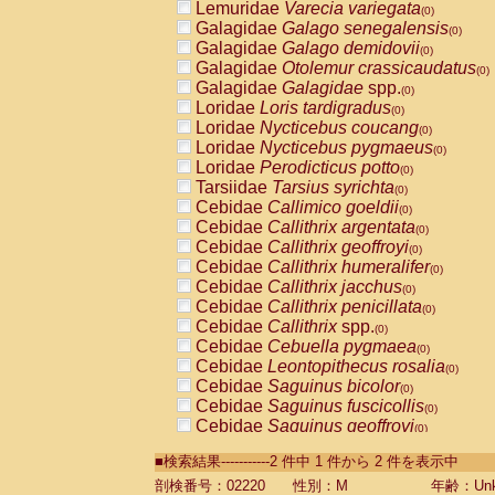
Lemuridae
Varecia variegata
(0)
Galagidae
Galago senegalensis
(0)
Galagidae
Galago demidovii
(0)
Galagidae
Otolemur crassicaudatus
(0)
Galagidae
Galagidae
spp.
(0)
Loridae
Loris tardigradus
(0)
Loridae
Nycticebus coucang
(0)
Loridae
Nycticebus pygmaeus
(0)
Loridae
Perodicticus potto
(0)
Tarsiidae
Tarsius syrichta
(0)
Cebidae
Callimico goeldii
(0)
Cebidae
Callithrix argentata
(0)
Cebidae
Callithrix geoffroyi
(0)
Cebidae
Callithrix humeralifer
(0)
Cebidae
Callithrix jacchus
(0)
Cebidae
Callithrix penicillata
(0)
Cebidae
Callithrix
spp.
(0)
Cebidae
Cebuella pygmaea
(0)
Cebidae
Leontopithecus rosalia
(0)
Cebidae
Saguinus bicolor
(0)
Cebidae
Saguinus fuscicollis
(0)
Cebidae
Saguinus geoffroyi
(0)
Cebidae
Saguinus imperator
(0)
■検索結果-----------2 件中 1 件から 2 件を表示中
Cebidae
Saguinus labiatus
(0)
Cebidae
Saguinus leucopus
剖検番号：02220
性別：M
年齢：Unk
(0)