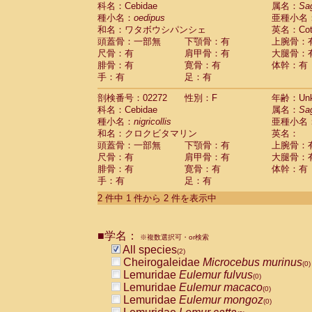
科名：Cebidae
Cebidae
Saguinus midas
属名：
Sa
(0)
種小名：
oedipus
亜種小名
Cebidae
Saguinus mystax
(0)
和名：ワタボウシパンシェ
英名：Cotto
Cebidae
Saguinus nigricollis
(1)
頭蓋骨：一部無
下顎骨：有
上腕骨：
Cebidae
Saguinus oedipus
(1)
尺骨：有
肩甲骨：有
大腿骨：
Cebidae
Saguinus weddelli
(0)
腓骨：有
寛骨：有
体幹：有
Cebidae
Saguinus
spp.
(0)
手：有
足：有
Cebidae
Aotus trivirgatus
(0)
Cebidae
Cebus albifrons
(0)
剖検番号：02272
性別：F
年齢：Unk
Cebidae
Cebus apella
科名：Cebidae
(0)
属名：
Sa
Cebidae
Cebus capucinus
種小名：
nigricollis
亜種小名
(0)
Cebidae
Cebus nigrivittatus
和名：クロクビタマリン
英名：
(0)
Cebidae
Cebus
spp.
頭蓋骨：一部無
下顎骨：有
上腕骨：
(0)
Cebidae
Saimiri boliviensis
尺骨：有
肩甲骨：有
大腿骨：
(0)
腓骨：有
Cebidae
Saimiri sciureus
寛骨：有
体幹：有
(0)
手：有
足：有
Atelidae
Alouatta caraya
(0)
Atelidae
Alouatta fusca
(0)
2 件中 1 件から 2 件を表示中
Atelidae
Alouatta seniculus
(0)
Atelidae
Alouatta
spp.
(0)
Atelidae
Ateles belzebuth
■学名：
(0)
※複数選択可・or検索
Atelidae
Ateles geoffroyi
(0)
All species
(2)
Atelidae
Ateles paniscus
(0)
Cheirogaleidae
Microcebus murinus
(0)
Atelidae
Ateles
spp.
(0)
Lemuridae
Eulemur fulvus
(0)
Atelidae
Lagothrix lagothricha
(0)
Lemuridae
Eulemur macaco
(0)
Atelidae
Lagothrix lagothricha cana
(0)
Lemuridae
Eulemur mongoz
(0)
Pitheciidae
Cacajao calvus rubicundu