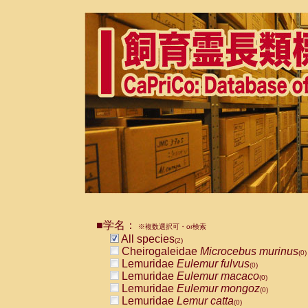
■学名：
※複数選択可・or検索
All species
(2)
Cheirogaleidae
Microcebus murinus
(0)
Lemuridae
Eulemur fulvus
(0)
Lemuridae
Eulemur macaco
(0)
Lemuridae
Eulemur mongoz
(0)
Lemuridae
Lemur catta
(0)