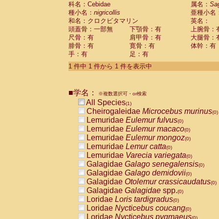
科名：Cebidae
Cebidae
Saguinus midas
属名：
Sa
(0)
種小名：
nigricollis
亜種小名
Cebidae
Saguinus mystax
(0)
和名：クロクビタマリン
英名：
Cebidae
Saguinus nigricollis
(1)
頭蓋骨：一部無
下顎骨：有
上腕骨：
Cebidae
Saguinus oedipus
(0)
尺骨：有
肩甲骨：有
大腿骨：
Cebidae
Saguinus weddelli
(0)
腓骨：有
寛骨：有
体幹：有
Cebidae
Saguinus
spp.
(0)
手：有
足：有
Cebidae
Aotus trivirgatus
(0)
Cebidae
Cebus albifrons
1 件中 1 件から 1 件を表示中
(0)
Cebidae
Cebus apella
(0)
Cebidae
Cebus capucinus
(0)
■学名：
Cebidae
Cebus nigrivittatus
※複数選択可・or検索
(0)
Cebidae
Cebus
spp.
All Species
(0)
(1)
Cebidae
Saimiri boliviensis
Cheirogaleidae
Microcebus murinus
(0)
(0)
Cebidae
Saimiri sciureus
Lemuridae
Eulemur fulvus
(0)
(0)
Atelidae
Alouatta caraya
Lemuridae
Eulemur macaco
(0)
(0)
Atelidae
Alouatta fusca
Lemuridae
Eulemur mongoz
(0)
(0)
Atelidae
Alouatta seniculus
Lemuridae
Lemur catta
(0)
(0)
Atelidae
Alouatta
spp.
Lemuridae
Varecia variegata
(0)
(0)
Atelidae
Ateles belzebuth
Galagidae
Galago senegalensis
(0)
(0)
Atelidae
Ateles geoffroyi
Galagidae
Galago demidovii
(0)
(0)
Atelidae
Ateles paniscus
Galagidae
Otolemur crassicaudatus
(0)
(0)
Atelidae
Ateles
spp.
Galagidae
Galagidae
spp.
(0)
(0)
Atelidae
Lagothrix lagothricha
Loridae
Loris tardigradus
(0)
(0)
Atelidae
Lagothrix lagothricha cana
Loridae
Nycticebus coucang
(0)
(0)
Pitheciidae
Cacajao calvus rubicundu
Loridae
Nycticebus pygmaeus
(0)