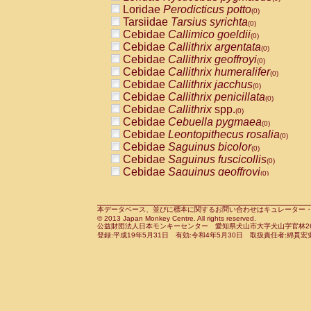
Pitheciidae
Callicebus cupreus
Loridae
Perodicticus potto
(0)
(0)
Pitheciidae
Callicebus donacophilus
Tarsiidae
Tarsius syrichta
(0
(0)
Pitheciidae
Callicebus moloch
Cebidae
Callimico goeldii
(0)
(0)
Pitheciidae
Callicebus torquatus
Cebidae
Callithrix argentata
(0)
(0)
Pitheciidae
Callicebus
spp.
Cebidae
Callithrix geoffroyi
(0)
(0)
Pitheciidae
Chiropotes satanas
Cebidae
Callithrix humeralifer
(0)
(0)
Pitheciidae
Pithecia monachus
Cebidae
Callithrix jacchus
(0)
(0)
Pitheciidae
Pithecia pithecia
Cebidae
Callithrix penicillata
(0)
(0)
Cercopithecidae
Cercocebus agilis
Cebidae
Callithrix
spp.
(0)
(0)
Cercopithecidae
Cercocebus galeritus
Cebidae
Cebuella pygmaea
(0)
Cercopithecidae
Cercocebus torquatu
Cebidae
Leontopithecus rosalia
(0)
Cercopithecidae
Cercocebus torquatus
Cebidae
Saguinus bicolor
(0)
Cercopithecidae
Cercocebus torquatu
Cebidae
Saguinus fuscicollis
(0)
Cercopithecidae
Cercocebus
hybrid
Cebidae
Saguinus geoffroyi
(0)
(0)
Cercopithecidae
Cercocebus
spp.
Cebidae
Saguinus imperator
(0)
(0)
Cercopithecidae
Lophocebus albigen
Cebidae
Saguinus labiatus
(0)
Cercopithecidae
Papio anubis
Cebidae
Saguinus leucopus
本データベース、並びに標本に関するお問い合わせはキュレーター・新宅勇太までお願い
(0)
(0)
© 2013 Japan Monkey Centre. All rights reserved.
Cercopithecidae
Papio cynocephalus
Cebidae
Saguinus midas
(
(0)
公益財団法人日本モンキーセンター 愛知県犬山市大字犬山字官林26番
Cercopithecidae
Papio hamadryas
Cebidae
Saguinus mystax
(0)
登録:平成19年5月31日 有効:令和4年5月30日 取扱責任者:綿貫宏
(0)
Cercopithecidae
Papio papio
Cebidae
Saguinus nigricollis
(0)
(1)
Cercopithecidae
Papio
spp.
Cebidae
Saguinus oedipus
(0)
(0)
Cercopithecidae
Mandrillus leucopha
Cebidae
Saguinus weddelli
(0)
Cercopithecidae
Mandrillus sphinx
Cebidae
Saguinus
spp.
(0)
(0)
Cercopithecidae
Theropithecus gelad
Cebidae
Aotus trivirgatus
(0)
Cercopithecidae
Macaca arctoides
Cebidae
Cebus albifrons
(0)
(0)