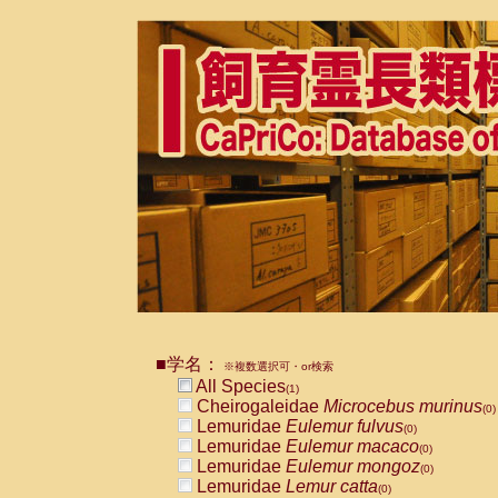
■学名：
※複数選択可・or検索
All Species
(1)
Cheirogaleidae
Microcebus murinus
(0)
Lemuridae
Eulemur fulvus
(0)
Lemuridae
Eulemur macaco
(0)
Lemuridae
Eulemur mongoz
(0)
Lemuridae
Lemur catta
(0)