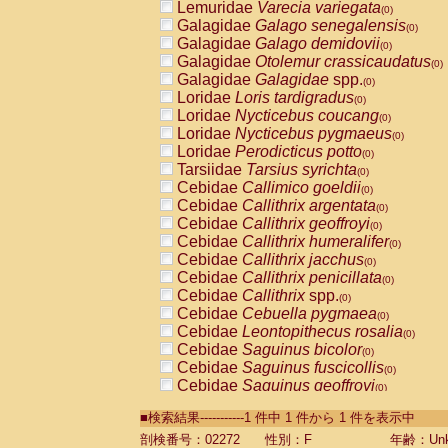
Lemuridae
Varecia variegata
(0)
Galagidae
Galago senegalensis
(0)
Galagidae
Galago demidovii
(0)
Galagidae
Otolemur crassicaudatus
(0)
Galagidae
Galagidae
spp.
(0)
Loridae
Loris tardigradus
(0)
Loridae
Nycticebus coucang
(0)
Loridae
Nycticebus pygmaeus
(0)
Loridae
Perodicticus potto
(0)
Tarsiidae
Tarsius syrichta
(0)
Cebidae
Callimico goeldii
(0)
Cebidae
Callithrix argentata
(0)
Cebidae
Callithrix geoffroyi
(0)
Cebidae
Callithrix humeralifer
(0)
Cebidae
Callithrix jacchus
(0)
Cebidae
Callithrix penicillata
(0)
Cebidae
Callithrix
spp.
(0)
Cebidae
Cebuella pygmaea
(0)
Cebidae
Leontopithecus rosalia
(0)
Cebidae
Saguinus bicolor
(0)
Cebidae
Saguinus fuscicollis
(0)
Cebidae
Saguinus geoffroyi
(0)
Cebidae
Saguinus imperator
(0)
■検索結果-----------1 件中 1 件から 1 件を表示中
Cebidae
Saguinus labiatus
(0)
Cebidae
Saguinus leucopus
剖検番号：02272
性別：F
年齢：Unk
(0)