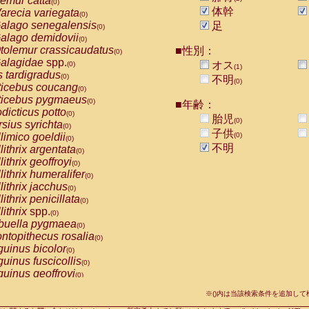
emur catta
(0)
Callicebus cupreus
(0)
体幹
arecia variegata
(0)
Callicebus donacophilus
(0)
alago senegalensis
足
(0)
Callicebus moloch
(0)
alago demidovii
(0)
Callicebus torquatus
(0)
tolemur crassicaudatus
■性別：
(0)
Callicebus
spp.
(0)
alagidae
spp.
オス
(0)
(1)
Chiropotes satanas
(0)
s tardigradus
(0)
不明
Pithecia monachus
(0)
(0)
ticebus coucang
(0)
Pithecia pithecia
(0)
ticebus pygmaeus
(0)
■年齢：
idae
Cercocebus agilis
(0)
dicticus potto
(0)
胎児
idae
Cercocebus galeritus chrysogaster
(0)
(0)
rsius syrichta
(0)
idae
Cercocebus torquatus atys
子供
(0)
limico goeldii
(0)
(0)
idae
Cercocebus torquatus lunulatus
(0)
不明
lithrix argentata
(0)
idae
Cercocebus torquatus torquatus
(0)
lithrix geoffroyi
(0)
idae
Cercocebus
hybrid
(0)
lithrix humeralifer
(0)
idae
Cercocebus
spp.
(0)
lithrix jacchus
(0)
idae
Lophocebus albigena
(0)
lithrix penicillata
(0)
idae
Papio anubis
(0)
lithrix
spp.
(0)
idae
Papio cynocephalus
(0)
buella pygmaea
(0)
idae
Papio hamadryas
(0)
ntopithecus rosalia
(0)
idae
Papio papio
(0)
uinus bicolor
(0)
idae
Papio
spp.
(0)
uinus fuscicollis
(0)
idae
Mandrillus leucophaeus
(0)
uinus geoffroyi
(0)
idae
Mandrillus sphinx
(0)
uinus imperator
(0)
idae
Theropithecus gelada
※()内は当該検索条件を追加し
(0)
uinus labiatus
(0)
idae
Macaca arctoides
(0)