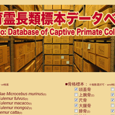
■骨格標本：
or検索
※複数選択可・and検
頭蓋骨
dae
Microcebus murinus
上腕骨
(0)
(2)
ulemur fulvus
(0)
尺骨
ulemur macaco
(0)
大腿骨
ulemur mongoz
(0)
腓骨
emur catta
(2)
(0)