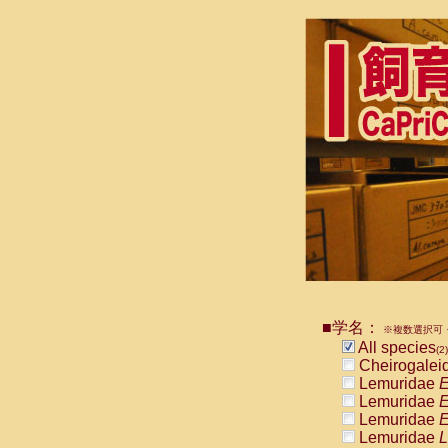
■学名：
※複数選択可・
All species
(2)
Cheirogalei
Lemuridae
E
Lemuridae
E
Lemuridae
E
Lemuridae
L