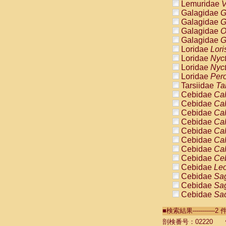
Lemuridae
V
Galagidae
G
Galagidae
G
Galagidae
O
Galagidae
G
Loridae
Lori
Loridae
Nyc
Loridae
Nyc
Loridae
Pero
Tarsiidae
Ta
Cebidae
Cal
Cebidae
Cal
Cebidae
Cal
Cebidae
Cal
Cebidae
Cal
Cebidae
Cal
Cebidae
Cal
Cebidae
Ce
Cebidae
Leo
Cebidae
Sag
Cebidae
Sag
Cebidae
Sag
Cebidae
Sag
■検索結果----------
Cebidae
Sag
Cebidae
Sa
剖検番号：02220