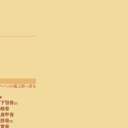
ページの最上部へ戻る
索
下顎骨
(2)
橈骨
肩甲骨
脛骨
(2)
寛骨