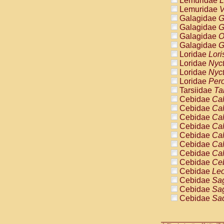
Lemuridae
L
Pitheciidae
Lemuridae
V
Pitheciidae
Galagidae
G
Pitheciidae
Galagidae
G
Pitheciidae
Galagidae
O
Pitheciidae
Galagidae
G
Pitheciidae
Loridae
Lori
Pitheciidae
Loridae
Nyc
Pitheciidae
Loridae
Nyc
Cercopithec
Loridae
Pero
Cercopithec
Tarsiidae
Ta
Cercopithec
Cebidae
Cal
Cercopithec
Cebidae
Cal
Cercopithec
Cebidae
Cal
Cercopithec
Cebidae
Cal
Cercopithec
Cebidae
Cal
Cercopithec
Cebidae
Cal
Cercopithec
Cebidae
Cal
Cercopithec
Cebidae
Ce
Cercopithec
Cebidae
Leo
Cercopithec
Cebidae
Sag
Cercopithec
Cebidae
Sag
Cercopithec
Cebidae
Sag
Cercopithec
Cebidae
Sag
Cercopithec
Cebidae
Sag
Cercopithec