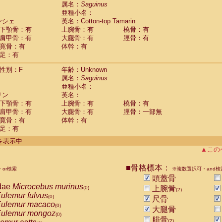
guinus midas
属名：
Saguinus
(0)
亜種小名：
guinus mystax
(0)
ンシェ
英名：Cotton-top Tamarin
uinus nigricollis
(1)
下顎骨：有
上腕骨：有
橈骨：有
guinus oedipus
(1)
肩甲骨：有
大腿骨：有
脛骨：有
uinus weddelli
(0)
寛骨：有
体幹：有
guinus
spp.
(0)
足：有
us trivirgatus
(0)
us albifrons
(0)
性別：F
年齢：Unknown
us apella
(0)
属名：
Saguinus
bus capucinus
亜種小名：
(0)
us nigrivittatus
リン
英名：
(0)
bus
spp.
下顎骨：有
上腕骨：有
橈骨：有
(0)
miri boliviensis
肩甲骨：有
大腿骨：有
脛骨：一部無
(0)
miri sciureus
寛骨：有
体幹：有
(0)
足：有
uatta caraya
(0)
uatta fusca
(0)
件を表示中
uatta seniculus
(0)
▲この
uatta
spp.
(0)
les belzebuth
(0)
■骨格標本：
or検索
※複数選択可・and検
les geoffroyi
(0)
頭蓋骨
les paniscus
(0)
dae
Microcebus murinus
上腕骨
(0)
(2)
les
spp.
(0)
ulemur fulvus
(0)
尺骨
othrix lagothricha
(0)
ulemur macaco
(0)
大腿骨
othrix lagothricha cana
(0)
ulemur mongoz
(0)
Cacajao calvus rubicundus
腓骨
(0)
(2)