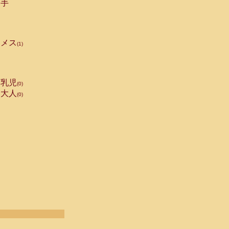
手
メス
(1)
乳児
(0)
大人
(0)