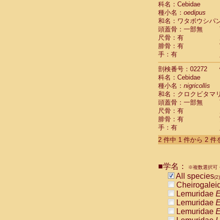
科名：Cebidae
Cebidae
Sa
種小名：
oedipus
Cebidae
Sa
和名：ワタボウシパ
Cebidae
Sag
頭蓋骨：一部無
Cebidae
Sa
尺骨：有
Cebidae
Sag
腓骨：有
Cebidae
Sa
手：有
Cebidae
Aot
Cebidae
Ceb
剖検番号：02272
Cebidae
Ceb
科名：Cebidae
Cebidae
Ce
種小名：
nigricollis
Cebidae
Ceb
和名：クロクビタマ
Cebidae
Ce
頭蓋骨：一部無
Cebidae
Sai
尺骨：有
腓骨：有
Cebidae
Sai
手：有
Atelidae
Alo
Atelidae
Alo
2 件中 1 件から 2 
Atelidae
Alo
Atelidae
Alo
Atelidae
Ate
■学名：
※複数選択可・
Atelidae
Ate
All species
(2)
Atelidae
Ate
Cheirogalei
Atelidae
Ate
Lemuridae
E
Atelidae
Lag
Lemuridae
E
Atelidae
Lag
Lemuridae
E
Pitheciidae