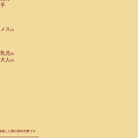
手
メス
(1)
乳児
(0)
大人
(0)
て検索した際の標本件数です。