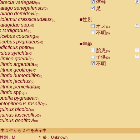
体幹
arecia variegata
(0)
alago senegalensis
足
(0)
alago demidovii
(0)
tolemur crassicaudatus
■性別：
(0)
alagidae
spp.
オス
(0)
(1)
s tardigradus
(0)
不明
(0)
ticebus coucang
(0)
ticebus pygmaeus
(0)
■年齢：
dicticus potto
(0)
胎児
(0)
rsius syrichta
(0)
子供
limico goeldii
(0)
(0)
不明
lithrix argentata
(0)
lithrix geoffroyi
(0)
lithrix humeralifer
(0)
lithrix jacchus
(0)
lithrix penicillata
(0)
lithrix
spp.
(0)
buella pygmaea
(0)
ntopithecus rosalia
(0)
uinus bicolor
(0)
uinus fuscicollis
(0)
uinus geoffroyi
(0)
uinus imperator
(0)
-2 件中 1 件から 2 件を表示中
uinus labiatus
(0)
guinus leucopus
性別：M
年齢：Unknown
(0)