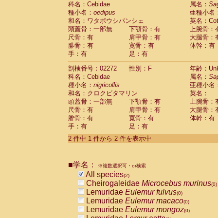
科名：Cebidae
Cebidae
Saguinus midas
属名：
Sa
(0)
種小名：
oedipus
亜種小名
Cebidae
Saguinus mystax
(0)
和名：ワタボウシパンシェ
英名：Cotto
Cebidae
Saguinus nigricollis
(1)
頭蓋骨：一部無
下顎骨：有
上腕骨：
Cebidae
Saguinus oedipus
(1)
尺骨：有
肩甲骨：有
大腿骨：
Cebidae
Saguinus weddelli
(0)
腓骨：有
寛骨：有
体幹：有
Cebidae
Saguinus
spp.
(0)
手：有
足：有
Cebidae
Aotus trivirgatus
(0)
Cebidae
Cebus albifrons
(0)
剖検番号：02272
性別：F
年齢：Unk
Cebidae
Cebus apella
科名：Cebidae
(0)
属名：
Sa
Cebidae
Cebus capucinus
種小名：
nigricollis
亜種小名
(0)
Cebidae
Cebus nigrivittatus
和名：クロクビタマリン
英名：
(0)
Cebidae
Cebus
spp.
頭蓋骨：一部無
下顎骨：有
上腕骨：
(0)
Cebidae
Saimiri boliviensis
尺骨：有
肩甲骨：有
大腿骨：
(0)
腓骨：有
Cebidae
Saimiri sciureus
寛骨：有
体幹：有
(0)
手：有
足：有
Atelidae
Alouatta caraya
(0)
Atelidae
Alouatta fusca
(0)
2 件中 1 件から 2 件を表示中
Atelidae
Alouatta seniculus
(0)
Atelidae
Alouatta
spp.
(0)
Atelidae
Ateles belzebuth
■学名：
(0)
※複数選択可・or検索
Atelidae
Ateles geoffroyi
(0)
All species
(2)
Atelidae
Ateles paniscus
(0)
Cheirogaleidae
Microcebus murinus
(0)
Atelidae
Ateles
spp.
(0)
Lemuridae
Eulemur fulvus
(0)
Atelidae
Lagothrix lagothricha
(0)
Lemuridae
Eulemur macaco
(0)
Atelidae
Lagothrix lagothricha cana
(0)
Lemuridae
Eulemur mongoz
(0)
Pitheciidae
Cacajao calvus rubicundu