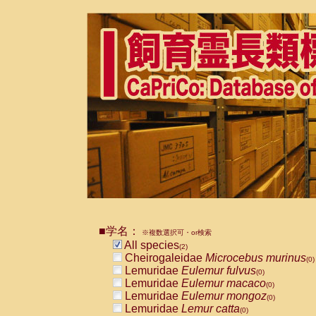
■学名：
※複数選択可・or検索
All species
(2)
Cheirogaleidae
Microcebus murinus
(0)
Lemuridae
Eulemur fulvus
(0)
Lemuridae
Eulemur macaco
(0)
Lemuridae
Eulemur mongoz
(0)
Lemuridae
Lemur catta
(0)