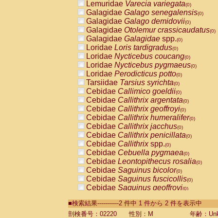
Lemuridae
Varecia variegata
(0)
Galagidae
Galago senegalensis
(0)
Galagidae
Galago demidovii
(0)
Galagidae
Otolemur crassicaudatus
(0)
Galagidae
Galagidae
spp.
(0)
Loridae
Loris tardigradus
(0)
Loridae
Nycticebus coucang
(0)
Loridae
Nycticebus pygmaeus
(0)
Loridae
Perodicticus potto
(0)
Tarsiidae
Tarsius syrichta
(0)
Cebidae
Callimico goeldii
(0)
Cebidae
Callithrix argentata
(0)
Cebidae
Callithrix geoffroyi
(0)
Cebidae
Callithrix humeralifer
(0)
Cebidae
Callithrix jacchus
(0)
Cebidae
Callithrix penicillata
(0)
Cebidae
Callithrix
spp.
(0)
Cebidae
Cebuella pygmaea
(0)
Cebidae
Leontopithecus rosalia
(0)
Cebidae
Saguinus bicolor
(0)
Cebidae
Saguinus fuscicollis
(0)
Cebidae
Saguinus geoffroyi
(0)
Cebidae
Saguinus imperator
(0)
■検索結果-----------2 件中 1 件から 2 件を表示中
Cebidae
Saguinus labiatus
(0)
Cebidae
Saguinus leucopus
剖検番号：02220
性別：M
年齢：Unk
(0)