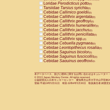
Pitheciidae
Callicebus cupreus
Loridae
Perodicticus potto
(0)
(0)
Pitheciidae
Callicebus donacophilus
Tarsiidae
Tarsius syrichta
(0
(0)
Pitheciidae
Callicebus moloch
Cebidae
Callimico goeldii
(0)
(0)
Pitheciidae
Callicebus torquatus
Cebidae
Callithrix argentata
(0)
(0)
Pitheciidae
Callicebus
spp.
Cebidae
Callithrix geoffroyi
(0)
(0)
Pitheciidae
Chiropotes satanas
Cebidae
Callithrix humeralifer
(0)
(0)
Pitheciidae
Pithecia monachus
Cebidae
Callithrix jacchus
(0)
(0)
Pitheciidae
Pithecia pithecia
Cebidae
Callithrix penicillata
(0)
(0)
Cercopithecidae
Cercocebus agilis
Cebidae
Callithrix
spp.
(0)
(0)
Cercopithecidae
Cercocebus galeritus
Cebidae
Cebuella pygmaea
(0)
Cercopithecidae
Cercocebus torquatu
Cebidae
Leontopithecus rosalia
(0)
Cercopithecidae
Cercocebus torquatus
Cebidae
Saguinus bicolor
(0)
Cercopithecidae
Cercocebus torquatu
Cebidae
Saguinus fuscicollis
(0)
Cercopithecidae
Cercocebus
hybrid
Cebidae
Saguinus geoffroyi
(0)
(0)
Cercopithecidae
Cercocebus
spp.
Cebidae
Saguinus imperator
(0)
(0)
Cercopithecidae
Lophocebus albigen
Cebidae
Saguinus labiatus
(0)
Cercopithecidae
Papio anubis
Cebidae
Saguinus leucopus
本データベース、並びに標本に関するお問い合わせはキュレーター・新宅勇太までお願い
(0)
(0)
© 2013 Japan Monkey Centre. All rights reserved.
Cercopithecidae
Papio cynocephalus
Cebidae
Saguinus midas
(
(0)
公益財団法人日本モンキーセンター 愛知県犬山市大字犬山字官林26番
Cercopithecidae
Papio hamadryas
Cebidae
Saguinus mystax
(0)
登録:平成19年5月31日 有効:令和4年5月30日 取扱責任者:綿貫宏
(0)
Cercopithecidae
Papio papio
Cebidae
Saguinus nigricollis
(0)
(0)
Cercopithecidae
Papio
spp.
Cebidae
Saguinus oedipus
(0)
(1)
Cercopithecidae
Mandrillus leucopha
Cebidae
Saguinus weddelli
(0)
Cercopithecidae
Mandrillus sphinx
Cebidae
Saguinus
spp.
(0)
(0)
Cercopithecidae
Theropithecus gelad
Cebidae
Aotus trivirgatus
(0)
Cercopithecidae
Macaca arctoides
Cebidae
Cebus albifrons
(0)
(0)