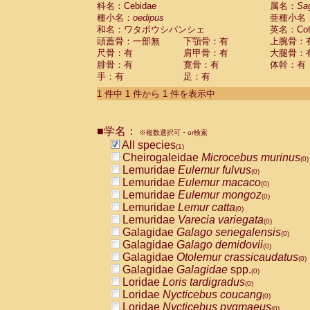
科名：Cebidae
Cebidae
Saguinus midas
属名：
Sa
(0)
種小名：
oedipus
亜種小名
Cebidae
Saguinus mystax
(0)
和名：ワタボウシパンシェ
英名：Cotto
Cebidae
Saguinus nigricollis
(0)
頭蓋骨：一部無
下顎骨：有
上腕骨：
Cebidae
Saguinus oedipus
(1)
尺骨：有
肩甲骨：有
大腿骨：
Cebidae
Saguinus weddelli
(0)
腓骨：有
寛骨：有
体幹：有
Cebidae
Saguinus
spp.
(0)
手：有
足：有
Cebidae
Aotus trivirgatus
(0)
Cebidae
Cebus albifrons
1 件中 1 件から 1 件を表示中
(0)
Cebidae
Cebus apella
(0)
Cebidae
Cebus capucinus
(0)
■学名：
Cebidae
Cebus nigrivittatus
※複数選択可・or検索
(0)
Cebidae
Cebus
spp.
All species
(0)
(1)
Cebidae
Saimiri boliviensis
Cheirogaleidae
Microcebus murinus
(0)
(0)
Cebidae
Saimiri sciureus
Lemuridae
Eulemur fulvus
(0)
(0)
Atelidae
Alouatta caraya
Lemuridae
Eulemur macaco
(0)
(0)
Atelidae
Alouatta fusca
Lemuridae
Eulemur mongoz
(0)
(0)
Atelidae
Alouatta seniculus
Lemuridae
Lemur catta
(0)
(0)
Atelidae
Alouatta
spp.
Lemuridae
Varecia variegata
(0)
(0)
Atelidae
Ateles belzebuth
Galagidae
Galago senegalensis
(0)
(0)
Atelidae
Ateles geoffroyi
Galagidae
Galago demidovii
(0)
(0)
Atelidae
Ateles paniscus
Galagidae
Otolemur crassicaudatus
(0)
(0)
Atelidae
Ateles
spp.
Galagidae
Galagidae
spp.
(0)
(0)
Atelidae
Lagothrix lagothricha
Loridae
Loris tardigradus
(0)
(0)
Atelidae
Lagothrix lagothricha cana
Loridae
Nycticebus coucang
(0)
(0)
Pitheciidae
Cacajao calvus rubicundu
Loridae
Nycticebus pygmaeus
(0)