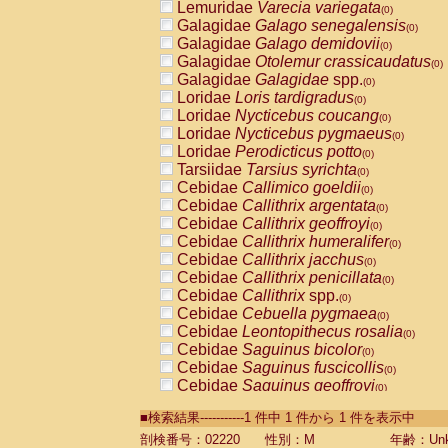
Lemuridae
Varecia variegata
(0)
Galagidae
Galago senegalensis
(0)
Galagidae
Galago demidovii
(0)
Galagidae
Otolemur crassicaudatus
(0)
Galagidae
Galagidae
spp.
(0)
Loridae
Loris tardigradus
(0)
Loridae
Nycticebus coucang
(0)
Loridae
Nycticebus pygmaeus
(0)
Loridae
Perodicticus potto
(0)
Tarsiidae
Tarsius syrichta
(0)
Cebidae
Callimico goeldii
(0)
Cebidae
Callithrix argentata
(0)
Cebidae
Callithrix geoffroyi
(0)
Cebidae
Callithrix humeralifer
(0)
Cebidae
Callithrix jacchus
(0)
Cebidae
Callithrix penicillata
(0)
Cebidae
Callithrix
spp.
(0)
Cebidae
Cebuella pygmaea
(0)
Cebidae
Leontopithecus rosalia
(0)
Cebidae
Saguinus bicolor
(0)
Cebidae
Saguinus fuscicollis
(0)
Cebidae
Saguinus geoffroyi
(0)
Cebidae
Saguinus imperator
(0)
■検索結果-----------1 件中 1 件から 1 件を表示中
Cebidae
Saguinus labiatus
(0)
Cebidae
Saguinus leucopus
剖検番号：02220
性別：M
年齢：Unk
(0)