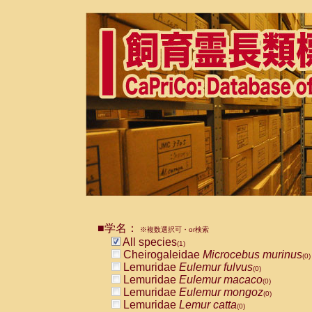
■学名：
※複数選択可・or検索
All species
(1)
Cheirogaleidae
Microcebus murinus
(0)
Lemuridae
Eulemur fulvus
(0)
Lemuridae
Eulemur macaco
(0)
Lemuridae
Eulemur mongoz
(0)
Lemuridae
Lemur catta
(0)