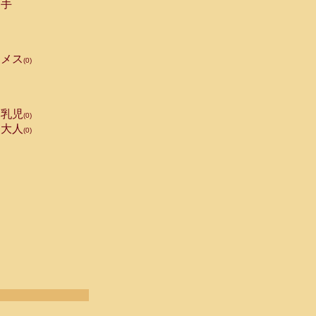
手
メス
(0)
乳児
(0)
大人
(0)