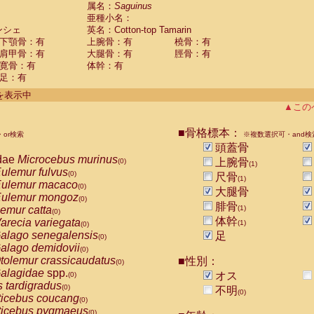
guinus midas
属名：
Saguinus
(0)
亜種小名：
guinus mystax
(0)
ンシェ
英名：Cotton-top Tamarin
uinus nigricollis
(0)
下顎骨：有
上腕骨：有
橈骨：有
guinus oedipus
(1)
肩甲骨：有
大腿骨：有
脛骨：有
uinus weddelli
(0)
寛骨：有
体幹：有
guinus
spp.
(0)
足：有
us trivirgatus
(0)
us albifrons
件を表示中
(0)
us apella
▲この
(0)
bus capucinus
(0)
us nigrivittatus
■骨格標本：
or検索
(0)
※複数選択可・and検
bus
spp.
頭蓋骨
(0)
miri boliviensis
dae
Microcebus murinus
(0)
上腕骨
(0)
(1)
miri sciureus
ulemur fulvus
(0)
(0)
尺骨
(1)
uatta caraya
ulemur macaco
(0)
(0)
大腿骨
uatta fusca
ulemur mongoz
(0)
(0)
腓骨
uatta seniculus
emur catta
(1)
(0)
(0)
uatta
spp.
体幹
arecia variegata
(0)
(1)
(0)
les belzebuth
alago senegalensis
足
(0)
(0)
les geoffroyi
alago demidovii
(0)
(0)
les paniscus
tolemur crassicaudatus
■性別：
(0)
(0)
les
spp.
alagidae
spp.
(0)
オス
(0)
othrix lagothricha
s tardigradus
(0)
(0)
不明
(0)
othrix lagothricha cana
ticebus coucang
(0)
(0)
Cacajao calvus rubicundus
ticebus pygmaeus
(0)
(0)