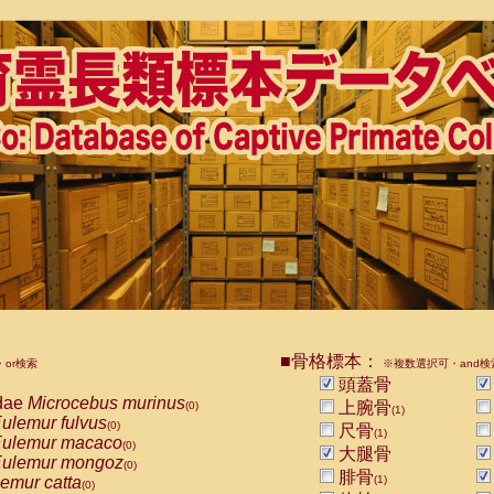
■骨格標本：
or検索
※複数選択可・and検
頭蓋骨
dae
Microcebus murinus
上腕骨
(0)
(1)
ulemur fulvus
(0)
尺骨
(1)
ulemur macaco
(0)
大腿骨
ulemur mongoz
(0)
腓骨
emur catta
(1)
(0)