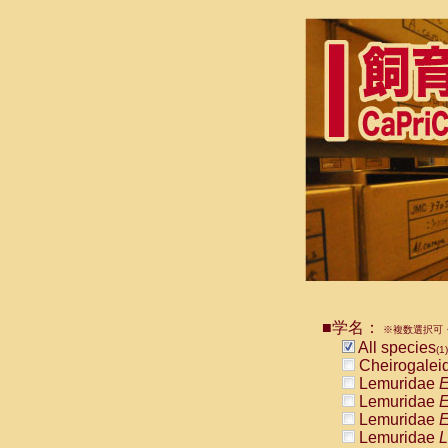
■学名：
※複数選択可・
All species
(1)
Cheirogalei
Lemuridae
E
Lemuridae
E
Lemuridae
E
Lemuridae
L