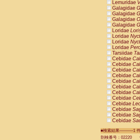
Lemuridae
V
Galagidae
G
Galagidae
G
Galagidae
O
Galagidae
G
Loridae
Lori
Loridae
Nyc
Loridae
Nyc
Loridae
Pero
Tarsiidae
Ta
Cebidae
Cal
Cebidae
Cal
Cebidae
Cal
Cebidae
Cal
Cebidae
Cal
Cebidae
Cal
Cebidae
Cal
Cebidae
Ce
Cebidae
Leo
Cebidae
Sag
Cebidae
Sag
Cebidae
Sag
Cebidae
Sag
■検索結果----------
Cebidae
Sag
Cebidae
Sa
剖検番号：02220