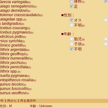
体幹
arecia variegata
(1)
(0)
alago senegalensis
足
(0)
alago demidovii
(0)
tolemur crassicaudatus
■性別：
(0)
alagidae
spp.
オス
(0)
s tardigradus
(0)
不明
(0)
ticebus coucang
(0)
ticebus pygmaeus
(0)
■年齢：
dicticus potto
(0)
胎児
(0)
rsius syrichta
(0)
子供
limico goeldii
(0)
(0)
不明
lithrix argentata
(0)
lithrix geoffroyi
(0)
lithrix humeralifer
(0)
lithrix jacchus
(0)
lithrix penicillata
(0)
lithrix
spp.
(0)
buella pygmaea
(0)
ntopithecus rosalia
(0)
uinus bicolor
(0)
uinus fuscicollis
(0)
uinus geoffroyi
(0)
uinus imperator
(0)
-1 件中 1 件から 1 件を表示中
uinus labiatus
(0)
guinus leucopus
性別：M
年齢：Unknown
(0)