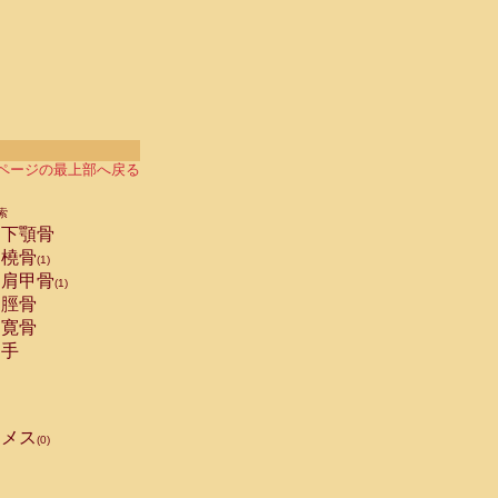
ページの最上部へ戻る
索
下顎骨
橈骨
(1)
肩甲骨
(1)
脛骨
寛骨
手
メス
(0)