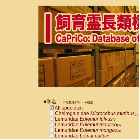
■学名：
※複数選択可・or検索
All species
(1)
Cheirogaleidae
Microcebus murinus
(0)
Lemuridae
Eulemur fulvus
(0)
Lemuridae
Eulemur macaco
(0)
Lemuridae
Eulemur mongoz
(0)
Lemuridae
Lemur catta
(0)