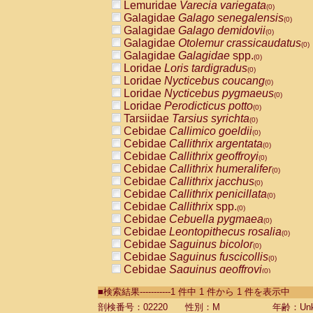
Lemuridae
Varecia variegata
(0)
Galagidae
Galago senegalensis
(0)
Galagidae
Galago demidovii
(0)
Galagidae
Otolemur crassicaudatus
(0)
Galagidae
Galagidae
spp.
(0)
Loridae
Loris tardigradus
(0)
Loridae
Nycticebus coucang
(0)
Loridae
Nycticebus pygmaeus
(0)
Loridae
Perodicticus potto
(0)
Tarsiidae
Tarsius syrichta
(0)
Cebidae
Callimico goeldii
(0)
Cebidae
Callithrix argentata
(0)
Cebidae
Callithrix geoffroyi
(0)
Cebidae
Callithrix humeralifer
(0)
Cebidae
Callithrix jacchus
(0)
Cebidae
Callithrix penicillata
(0)
Cebidae
Callithrix
spp.
(0)
Cebidae
Cebuella pygmaea
(0)
Cebidae
Leontopithecus rosalia
(0)
Cebidae
Saguinus bicolor
(0)
Cebidae
Saguinus fuscicollis
(0)
Cebidae
Saguinus geoffroyi
(0)
Cebidae
Saguinus imperator
(0)
■検索結果-----------1 件中 1 件から 1 件を表示中
Cebidae
Saguinus labiatus
(0)
Cebidae
Saguinus leucopus
剖検番号：02220
性別：M
年齢：Unk
(0)