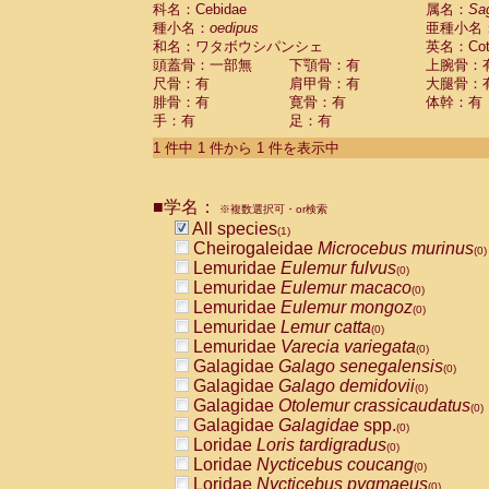
科名：Cebidae
Cebidae
Saguinus midas
属名：
Sa
(0)
種小名：
oedipus
亜種小名
Cebidae
Saguinus mystax
(0)
和名：ワタボウシパンシェ
英名：Cotto
Cebidae
Saguinus nigricollis
(0)
頭蓋骨：一部無
下顎骨：有
上腕骨：
Cebidae
Saguinus oedipus
(1)
尺骨：有
肩甲骨：有
大腿骨：
Cebidae
Saguinus weddelli
(0)
腓骨：有
寛骨：有
体幹：有
Cebidae
Saguinus
spp.
(0)
手：有
足：有
Cebidae
Aotus trivirgatus
(0)
Cebidae
Cebus albifrons
1 件中 1 件から 1 件を表示中
(0)
Cebidae
Cebus apella
(0)
Cebidae
Cebus capucinus
(0)
■学名：
Cebidae
Cebus nigrivittatus
※複数選択可・or検索
(0)
Cebidae
Cebus
spp.
All species
(0)
(1)
Cebidae
Saimiri boliviensis
Cheirogaleidae
Microcebus murinus
(0)
(0)
Cebidae
Saimiri sciureus
Lemuridae
Eulemur fulvus
(0)
(0)
Atelidae
Alouatta caraya
Lemuridae
Eulemur macaco
(0)
(0)
Atelidae
Alouatta fusca
Lemuridae
Eulemur mongoz
(0)
(0)
Atelidae
Alouatta seniculus
Lemuridae
Lemur catta
(0)
(0)
Atelidae
Alouatta
spp.
Lemuridae
Varecia variegata
(0)
(0)
Atelidae
Ateles belzebuth
Galagidae
Galago senegalensis
(0)
(0)
Atelidae
Ateles geoffroyi
Galagidae
Galago demidovii
(0)
(0)
Atelidae
Ateles paniscus
Galagidae
Otolemur crassicaudatus
(0)
(0)
Atelidae
Ateles
spp.
Galagidae
Galagidae
spp.
(0)
(0)
Atelidae
Lagothrix lagothricha
Loridae
Loris tardigradus
(0)
(0)
Atelidae
Lagothrix lagothricha cana
Loridae
Nycticebus coucang
(0)
(0)
Pitheciidae
Cacajao calvus rubicundu
Loridae
Nycticebus pygmaeus
(0)