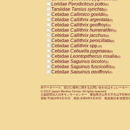
Pitheciidae
Callicebus cupreus
Loridae
Perodicticus potto
(0)
(0)
Pitheciidae
Callicebus donacophilus
Tarsiidae
Tarsius syrichta
(0
(0)
Pitheciidae
Callicebus moloch
Cebidae
Callimico goeldii
(0)
(0)
Pitheciidae
Callicebus torquatus
Cebidae
Callithrix argentata
(0)
(0)
Pitheciidae
Callicebus
spp.
Cebidae
Callithrix geoffroyi
(0)
(0)
Pitheciidae
Chiropotes satanas
Cebidae
Callithrix humeralifer
(0)
(0)
Pitheciidae
Pithecia monachus
Cebidae
Callithrix jacchus
(0)
(0)
Pitheciidae
Pithecia pithecia
Cebidae
Callithrix penicillata
(0)
(0)
Cercopithecidae
Cercocebus agilis
Cebidae
Callithrix
spp.
(0)
(0)
Cercopithecidae
Cercocebus galeritus
Cebidae
Cebuella pygmaea
(0)
Cercopithecidae
Cercocebus torquatu
Cebidae
Leontopithecus rosalia
(0)
Cercopithecidae
Cercocebus torquatus
Cebidae
Saguinus bicolor
(0)
Cercopithecidae
Cercocebus torquatu
Cebidae
Saguinus fuscicollis
(0)
Cercopithecidae
Cercocebus
hybrid
Cebidae
Saguinus geoffroyi
(0)
(0)
Cercopithecidae
Cercocebus
spp.
Cebidae
Saguinus imperator
(0)
(0)
Cercopithecidae
Lophocebus albigen
Cebidae
Saguinus labiatus
(0)
Cercopithecidae
Papio anubis
Cebidae
Saguinus leucopus
本データベース、並びに標本に関するお問い合わせはキュレーター・新宅勇太までお願い
(0)
(0)
© 2013 Japan Monkey Centre. All rights reserved.
Cercopithecidae
Papio cynocephalus
Cebidae
Saguinus midas
(
(0)
公益財団法人日本モンキーセンター 愛知県犬山市大字犬山字官林26番
Cercopithecidae
Papio hamadryas
Cebidae
Saguinus mystax
(0)
登録:平成19年5月31日 有効:令和4年5月30日 取扱責任者:綿貫宏
(0)
Cercopithecidae
Papio papio
Cebidae
Saguinus nigricollis
(0)
(0)
Cercopithecidae
Papio
spp.
Cebidae
Saguinus oedipus
(0)
(1)
Cercopithecidae
Mandrillus leucopha
Cebidae
Saguinus weddelli
(0)
Cercopithecidae
Mandrillus sphinx
Cebidae
Saguinus
spp.
(0)
(0)
Cercopithecidae
Theropithecus gelad
Cebidae
Aotus trivirgatus
(0)
Cercopithecidae
Macaca arctoides
Cebidae
Cebus albifrons
(0)
(0)