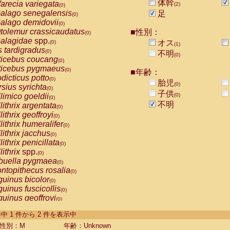
体幹
arecia variegata
(2)
(0)
alago senegalensis
足
(0)
alago demidovii
(0)
tolemur crassicaudatus
■性別：
(0)
alagidae
spp.
オス
(0)
(1)
s tardigradus
(0)
不明
(0)
ticebus coucang
(0)
ticebus pygmaeus
(0)
■年齢：
dicticus potto
(0)
胎児
(0)
rsius syrichta
(0)
子供
limico goeldii
(0)
(0)
不明
lithrix argentata
(0)
lithrix geoffroyi
(0)
lithrix humeralifer
(0)
lithrix jacchus
(0)
lithrix penicillata
(0)
lithrix
spp.
(0)
buella pygmaea
(0)
ntopithecus rosalia
(0)
uinus bicolor
(0)
uinus fuscicollis
(0)
uinus geoffroyi
(0)
uinus imperator
(0)
-2 件中 1 件から 2 件を表示中
uinus labiatus
(0)
guinus leucopus
性別：M
年齢：Unknown
(0)