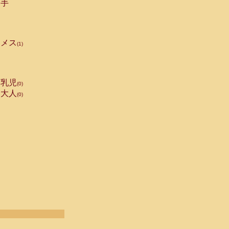
手
メス
(1)
乳児
(0)
大人
(0)