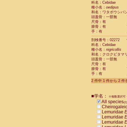
科名：Cebidae
Cebidae
Sa
種小名：
oedipus
Cebidae
Sa
和名：ワタボウシパ
Cebidae
Sag
頭蓋骨：一部無
Cebidae
Sa
尺骨：有
Cebidae
Sag
腓骨：有
Cebidae
Sa
手：有
Cebidae
Aot
Cebidae
Ceb
剖検番号：02272
Cebidae
Ceb
科名：Cebidae
Cebidae
Ce
種小名：
nigricollis
Cebidae
Ceb
和名：クロクビタマ
Cebidae
Ce
頭蓋骨：一部無
Cebidae
Sai
尺骨：有
腓骨：有
Cebidae
Sai
手：有
Atelidae
Alo
Atelidae
Alo
2 件中 1 件から 2 
Atelidae
Alo
Atelidae
Alo
Atelidae
Ate
■学名：
※複数選択可・
Atelidae
Ate
All species
(2)
Atelidae
Ate
Cheirogalei
Atelidae
Ate
Lemuridae
E
Atelidae
Lag
Lemuridae
E
Atelidae
Lag
Lemuridae
E
Pitheciidae