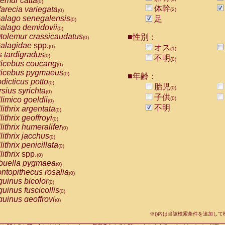
emur catta
(0)
Callicebus cupreus
(0)
体幹
arecia variegata
(2)
(0)
Callicebus donacophilus
(0)
alago senegalensis
足
(0)
Callicebus moloch
(0)
alago demidovii
(0)
Callicebus torquatus
(0)
tolemur crassicaudatus
■性別：
(0)
Callicebus
spp.
(0)
alagidae
spp.
オス
(0)
(1)
Chiropotes satanas
(0)
s tardigradus
(0)
不明
Pithecia monachus
(0)
(0)
ticebus coucang
(0)
Pithecia pithecia
(0)
ticebus pygmaeus
(0)
■年齢：
idae
Cercocebus agilis
(0)
dicticus potto
(0)
胎児
idae
Cercocebus galeritus chrysogaster
(0)
(0)
rsius syrichta
(0)
idae
Cercocebus torquatus atys
子供
(0)
limico goeldii
(0)
(0)
idae
Cercocebus torquatus lunulatus
(0)
不明
lithrix argentata
(0)
idae
Cercocebus torquatus torquatus
(0)
lithrix geoffroyi
(0)
idae
Cercocebus
hybrid
(0)
lithrix humeralifer
(0)
idae
Cercocebus
spp.
(0)
lithrix jacchus
(0)
idae
Lophocebus albigena
(0)
lithrix penicillata
(0)
idae
Papio anubis
(0)
lithrix
spp.
(0)
idae
Papio cynocephalus
(0)
buella pygmaea
(0)
idae
Papio hamadryas
(0)
ntopithecus rosalia
(0)
idae
Papio papio
(0)
uinus bicolor
(0)
idae
Papio
spp.
(0)
uinus fuscicollis
(0)
idae
Mandrillus leucophaeus
(0)
uinus geoffroyi
(0)
idae
Mandrillus sphinx
(0)
uinus imperator
(0)
idae
Theropithecus gelada
※()内は当該検索条件を追加し
(0)
uinus labiatus
(0)
idae
Macaca arctoides
(0)