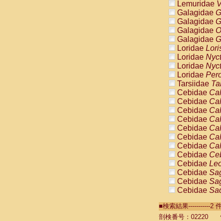
Lemuridae
V
Galagidae
G
Galagidae
G
Galagidae
O
Galagidae
G
Loridae
Lori
Loridae
Nyc
Loridae
Nyc
Loridae
Pero
Tarsiidae
Ta
Cebidae
Cal
Cebidae
Cal
Cebidae
Cal
Cebidae
Cal
Cebidae
Cal
Cebidae
Cal
Cebidae
Cal
Cebidae
Ce
Cebidae
Leo
Cebidae
Sag
Cebidae
Sag
Cebidae
Sag
Cebidae
Sag
■検索結果----------
Cebidae
Sag
Cebidae
Sa
剖検番号：02220