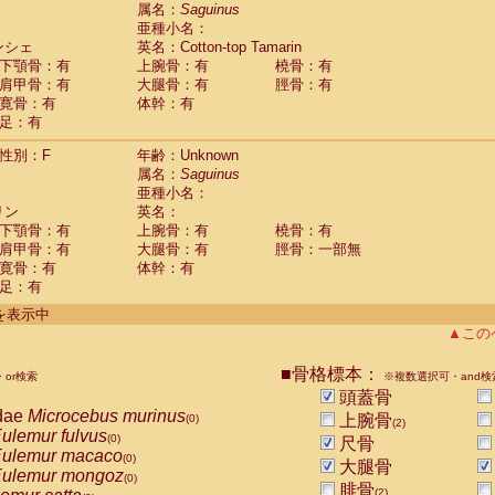
guinus midas
属名：
Saguinus
(0)
亜種小名：
guinus mystax
(0)
ンシェ
英名：Cotton-top Tamarin
uinus nigricollis
(1)
下顎骨：有
上腕骨：有
橈骨：有
guinus oedipus
(1)
肩甲骨：有
大腿骨：有
脛骨：有
uinus weddelli
(0)
寛骨：有
体幹：有
guinus
spp.
(0)
足：有
us trivirgatus
(0)
us albifrons
(0)
性別：F
年齢：Unknown
us apella
(0)
属名：
Saguinus
bus capucinus
亜種小名：
(0)
us nigrivittatus
リン
英名：
(0)
bus
spp.
下顎骨：有
上腕骨：有
橈骨：有
(0)
miri boliviensis
肩甲骨：有
大腿骨：有
脛骨：一部無
(0)
miri sciureus
寛骨：有
体幹：有
(0)
足：有
uatta caraya
(0)
uatta fusca
(0)
件を表示中
uatta seniculus
(0)
▲この
uatta
spp.
(0)
les belzebuth
(0)
■骨格標本：
or検索
※複数選択可・and検
les geoffroyi
(0)
頭蓋骨
les paniscus
(0)
dae
Microcebus murinus
上腕骨
(0)
(2)
les
spp.
(0)
ulemur fulvus
(0)
尺骨
othrix lagothricha
(0)
ulemur macaco
(0)
大腿骨
othrix lagothricha cana
(0)
ulemur mongoz
(0)
Cacajao calvus rubicundus
腓骨
(0)
(2)