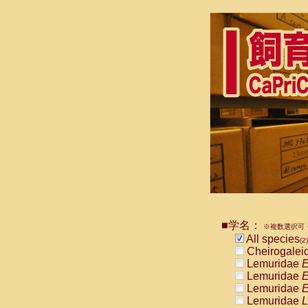
■学名：
※複数選択可・
All species
(2)
Cheirogalei
Lemuridae
E
Lemuridae
E
Lemuridae
E
Lemuridae
L