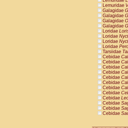
Lemuridae
L
Pitheciidae
Lemuridae
V
Pitheciidae
Galagidae
G
Pitheciidae
Galagidae
G
Pitheciidae
Galagidae
O
Pitheciidae
Galagidae
G
Pitheciidae
Loridae
Lori
Pitheciidae
Loridae
Nyc
Pitheciidae
Loridae
Nyc
Cercopithec
Loridae
Pero
Cercopithec
Tarsiidae
Ta
Cercopithec
Cebidae
Cal
Cercopithec
Cebidae
Cal
Cercopithec
Cebidae
Cal
Cercopithec
Cebidae
Cal
Cercopithec
Cebidae
Cal
Cercopithec
Cebidae
Cal
Cercopithec
Cebidae
Cal
Cercopithec
Cebidae
Ce
Cercopithec
Cebidae
Leo
Cercopithec
Cebidae
Sag
Cercopithec
Cebidae
Sag
Cercopithec
Cebidae
Sag
Cercopithec
Cebidae
Sag
Cercopithec
Cebidae
Sag
Cercopithec