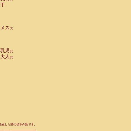
手
メス
(1)
乳児
(0)
大人
(0)
て検索した際の標本件数です。