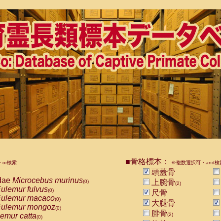
■骨格標本：
or検索
※複数選択可・and検
頭蓋骨
dae
Microcebus murinus
上腕骨
(0)
(2)
ulemur fulvus
(0)
尺骨
ulemur macaco
(0)
大腿骨
ulemur mongoz
(0)
腓骨
emur catta
(2)
(0)