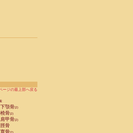
ページの最上部へ戻る
索
下顎骨
(2)
橈骨
(2)
肩甲骨
(2)
脛骨
寛骨
(2)