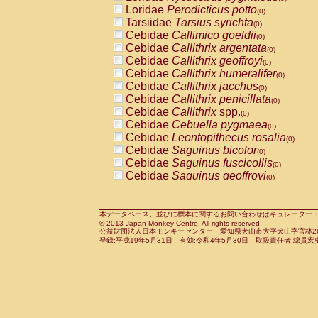
Pitheciidae
Callicebus cupreus
Loridae
Perodicticus potto
(0)
(0)
Pitheciidae
Callicebus donacophilus
Tarsiidae
Tarsius syrichta
(0
(0)
Pitheciidae
Callicebus moloch
Cebidae
Callimico goeldii
(0)
(0)
Pitheciidae
Callicebus torquatus
Cebidae
Callithrix argentata
(0)
(0)
Pitheciidae
Callicebus
spp.
Cebidae
Callithrix geoffroyi
(0)
(0)
Pitheciidae
Chiropotes satanas
Cebidae
Callithrix humeralifer
(0)
(0)
Pitheciidae
Pithecia monachus
Cebidae
Callithrix jacchus
(0)
(0)
Pitheciidae
Pithecia pithecia
Cebidae
Callithrix penicillata
(0)
(0)
Cercopithecidae
Cercocebus agilis
Cebidae
Callithrix
spp.
(0)
(0)
Cercopithecidae
Cercocebus galeritus
Cebidae
Cebuella pygmaea
(0)
Cercopithecidae
Cercocebus torquatu
Cebidae
Leontopithecus rosalia
(0)
Cercopithecidae
Cercocebus torquatus
Cebidae
Saguinus bicolor
(0)
Cercopithecidae
Cercocebus torquatu
Cebidae
Saguinus fuscicollis
(0)
Cercopithecidae
Cercocebus
hybrid
Cebidae
Saguinus geoffroyi
(0)
(0)
Cercopithecidae
Cercocebus
spp.
Cebidae
Saguinus imperator
(0)
(0)
Cercopithecidae
Lophocebus albigen
Cebidae
Saguinus labiatus
(0)
Cercopithecidae
Papio anubis
Cebidae
Saguinus leucopus
本データベース、並びに標本に関するお問い合わせはキュレーター・新宅勇太までお願い
(0)
(0)
© 2013 Japan Monkey Centre. All rights reserved.
Cercopithecidae
Papio cynocephalus
Cebidae
Saguinus midas
(
(0)
公益財団法人日本モンキーセンター 愛知県犬山市大字犬山字官林26番
Cercopithecidae
Papio hamadryas
Cebidae
Saguinus mystax
(0)
登録:平成19年5月31日 有効:令和4年5月30日 取扱責任者:綿貫宏
(0)
Cercopithecidae
Papio papio
Cebidae
Saguinus nigricollis
(0)
(0)
Cercopithecidae
Papio
spp.
Cebidae
Saguinus oedipus
(0)
(1)
Cercopithecidae
Mandrillus leucopha
Cebidae
Saguinus weddelli
(0)
Cercopithecidae
Mandrillus sphinx
Cebidae
Saguinus
spp.
(0)
(0)
Cercopithecidae
Theropithecus gelad
Cebidae
Aotus trivirgatus
(0)
Cercopithecidae
Macaca arctoides
Cebidae
Cebus albifrons
(0)
(0)