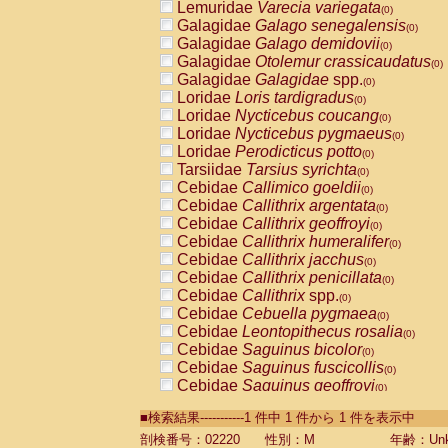
Lemuridae
Varecia variegata
(0)
Galagidae
Galago senegalensis
(0)
Galagidae
Galago demidovii
(0)
Galagidae
Otolemur crassicaudatus
(0)
Galagidae
Galagidae
spp.
(0)
Loridae
Loris tardigradus
(0)
Loridae
Nycticebus coucang
(0)
Loridae
Nycticebus pygmaeus
(0)
Loridae
Perodicticus potto
(0)
Tarsiidae
Tarsius syrichta
(0)
Cebidae
Callimico goeldii
(0)
Cebidae
Callithrix argentata
(0)
Cebidae
Callithrix geoffroyi
(0)
Cebidae
Callithrix humeralifer
(0)
Cebidae
Callithrix jacchus
(0)
Cebidae
Callithrix penicillata
(0)
Cebidae
Callithrix
spp.
(0)
Cebidae
Cebuella pygmaea
(0)
Cebidae
Leontopithecus rosalia
(0)
Cebidae
Saguinus bicolor
(0)
Cebidae
Saguinus fuscicollis
(0)
Cebidae
Saguinus geoffroyi
(0)
Cebidae
Saguinus imperator
(0)
■検索結果-----------1 件中 1 件から 1 件を表示中
Cebidae
Saguinus labiatus
(0)
Cebidae
Saguinus leucopus
剖検番号：02220
性別：M
年齢：Unk
(0)