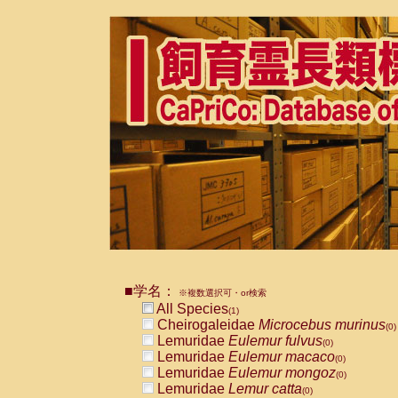
■学名：
※複数選択可・or検索
All Species
(1)
Cheirogaleidae
Microcebus murinus
(0)
Lemuridae
Eulemur fulvus
(0)
Lemuridae
Eulemur macaco
(0)
Lemuridae
Eulemur mongoz
(0)
Lemuridae
Lemur catta
(0)