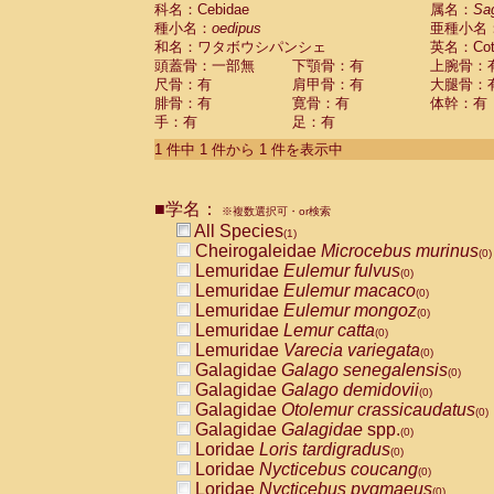
科名：Cebidae
Cebidae
Saguinus midas
属名：
Sa
(0)
種小名：
oedipus
亜種小名
Cebidae
Saguinus mystax
(0)
和名：ワタボウシパンシェ
英名：Cotto
Cebidae
Saguinus nigricollis
(0)
頭蓋骨：一部無
下顎骨：有
上腕骨：
Cebidae
Saguinus oedipus
(1)
尺骨：有
肩甲骨：有
大腿骨：
Cebidae
Saguinus weddelli
(0)
腓骨：有
寛骨：有
体幹：有
Cebidae
Saguinus
spp.
(0)
手：有
足：有
Cebidae
Aotus trivirgatus
(0)
Cebidae
Cebus albifrons
1 件中 1 件から 1 件を表示中
(0)
Cebidae
Cebus apella
(0)
Cebidae
Cebus capucinus
(0)
■学名：
Cebidae
Cebus nigrivittatus
※複数選択可・or検索
(0)
Cebidae
Cebus
spp.
All Species
(0)
(1)
Cebidae
Saimiri boliviensis
Cheirogaleidae
Microcebus murinus
(0)
(0)
Cebidae
Saimiri sciureus
Lemuridae
Eulemur fulvus
(0)
(0)
Atelidae
Alouatta caraya
Lemuridae
Eulemur macaco
(0)
(0)
Atelidae
Alouatta fusca
Lemuridae
Eulemur mongoz
(0)
(0)
Atelidae
Alouatta seniculus
Lemuridae
Lemur catta
(0)
(0)
Atelidae
Alouatta
spp.
Lemuridae
Varecia variegata
(0)
(0)
Atelidae
Ateles belzebuth
Galagidae
Galago senegalensis
(0)
(0)
Atelidae
Ateles geoffroyi
Galagidae
Galago demidovii
(0)
(0)
Atelidae
Ateles paniscus
Galagidae
Otolemur crassicaudatus
(0)
(0)
Atelidae
Ateles
spp.
Galagidae
Galagidae
spp.
(0)
(0)
Atelidae
Lagothrix lagothricha
Loridae
Loris tardigradus
(0)
(0)
Atelidae
Lagothrix lagothricha cana
Loridae
Nycticebus coucang
(0)
(0)
Pitheciidae
Cacajao calvus rubicundu
Loridae
Nycticebus pygmaeus
(0)