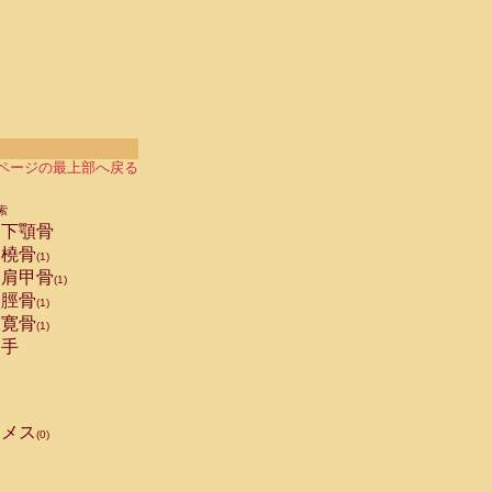
ページの最上部へ戻る
索
下顎骨
橈骨
(1)
肩甲骨
(1)
脛骨
(1)
寛骨
(1)
手
メス
(0)