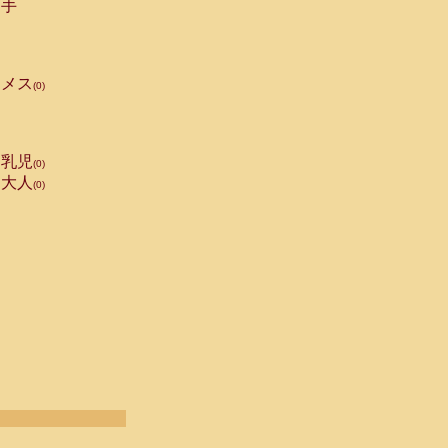
手
メス
(0)
乳児
(0)
大人
(0)