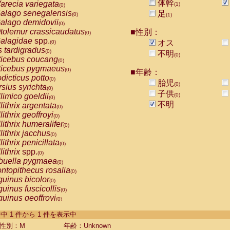
体幹
arecia variegata
(1)
(0)
alago senegalensis
足
(0)
(1)
alago demidovii
(0)
tolemur crassicaudatus
■性別：
(0)
alagidae
spp.
オス
(0)
s tardigradus
(0)
不明
(0)
ticebus coucang
(0)
ticebus pygmaeus
(0)
■年齢：
dicticus potto
(0)
胎児
(0)
rsius syrichta
(0)
子供
limico goeldii
(0)
(0)
不明
lithrix argentata
(0)
lithrix geoffroyi
(0)
lithrix humeralifer
(0)
lithrix jacchus
(0)
lithrix penicillata
(0)
lithrix
spp.
(0)
buella pygmaea
(0)
ntopithecus rosalia
(0)
uinus bicolor
(0)
uinus fuscicollis
(0)
uinus geoffroyi
(0)
uinus imperator
(0)
-1 件中 1 件から 1 件を表示中
uinus labiatus
(0)
guinus leucopus
性別：M
年齢：Unknown
(0)