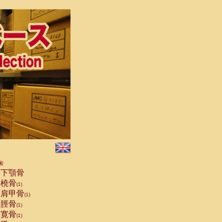
索
下顎骨
橈骨
(1)
肩甲骨
(1)
脛骨
(1)
寛骨
(1)