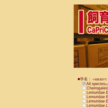
■学名：
※複数選択可・
All species
(1)
Cheirogalei
Lemuridae
E
Lemuridae
E
Lemuridae
E
Lemuridae
L