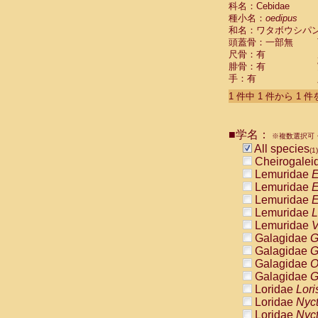
科名：Cebidae
Cebidae
Sa
種小名：
oedipus
Cebidae
Sa
和名：ワタボウシパ
Cebidae
Sag
頭蓋骨：一部無
Cebidae
Sa
尺骨：有
Cebidae
Sag
腓骨：有
Cebidae
Sa
手：有
Cebidae
Aot
Cebidae
Ceb
1 件中 1 件から 1 
Cebidae
Ceb
Cebidae
Ce
■学名：
Cebidae
Ceb
※複数選択可・
Cebidae
Ce
All species
(1)
Cebidae
Sai
Cheirogalei
Cebidae
Sai
Lemuridae
E
Atelidae
Alo
Lemuridae
E
Atelidae
Alo
Lemuridae
E
Atelidae
Alo
Lemuridae
L
Atelidae
Alo
Lemuridae
V
Atelidae
Ate
Galagidae
G
Atelidae
Ate
Galagidae
G
Atelidae
Ate
Galagidae
O
Atelidae
Ate
Galagidae
G
Atelidae
Lag
Loridae
Lori
Atelidae
Lag
Loridae
Nyc
Pitheciidae
Loridae
Nyc