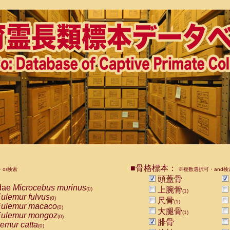
■骨格標本：
or検索
※複数選択可・and検
頭蓋骨
dae
Microcebus murinus
上腕骨
(0)
(1)
ulemur fulvus
(0)
尺骨
(1)
ulemur macaco
(0)
大腿骨
(1)
ulemur mongoz
(0)
腓骨
emur catta
(0)