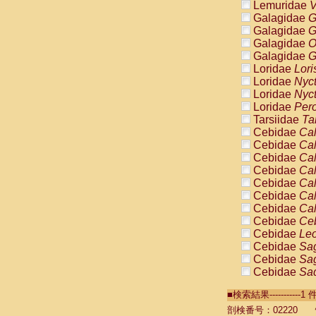
Lemuridae
V
Galagidae
G
Galagidae
G
Galagidae
O
Galagidae
G
Loridae
Lori
Loridae
Nyc
Loridae
Nyc
Loridae
Pero
Tarsiidae
Ta
Cebidae
Cal
Cebidae
Cal
Cebidae
Cal
Cebidae
Cal
Cebidae
Cal
Cebidae
Cal
Cebidae
Cal
Cebidae
Ce
Cebidae
Leo
Cebidae
Sag
Cebidae
Sag
Cebidae
Sag
Cebidae
Sag
■検索結果----------
Cebidae
Sag
Cebidae
Sa
剖検番号：02220