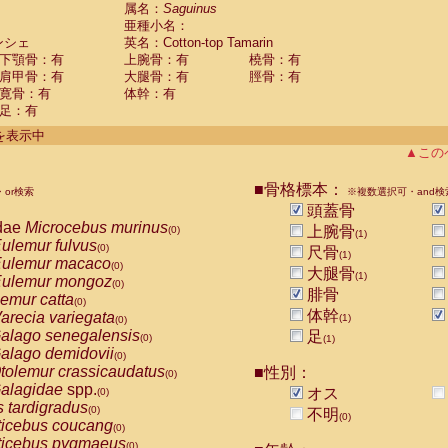
guinus midas
属名：
Saguinus
(0)
亜種小名：
guinus mystax
(0)
ンシェ
英名：Cotton-top Tamarin
uinus nigricollis
(0)
下顎骨：有
上腕骨：有
橈骨：有
guinus oedipus
(1)
肩甲骨：有
大腿骨：有
脛骨：有
uinus weddelli
(0)
寛骨：有
体幹：有
guinus
spp.
(0)
足：有
us trivirgatus
(0)
us albifrons
件を表示中
(0)
us apella
▲この
(0)
bus capucinus
(0)
us nigrivittatus
■骨格標本：
or検索
(0)
※複数選択可・and検
bus
spp.
頭蓋骨
(0)
miri boliviensis
dae
Microcebus murinus
(0)
上腕骨
(0)
(1)
miri sciureus
ulemur fulvus
(0)
(0)
尺骨
(1)
uatta caraya
ulemur macaco
(0)
(0)
大腿骨
(1)
uatta fusca
ulemur mongoz
(0)
(0)
腓骨
uatta seniculus
emur catta
(0)
(0)
uatta
spp.
体幹
arecia variegata
(0)
(1)
(0)
les belzebuth
alago senegalensis
足
(0)
(0)
(1)
les geoffroyi
alago demidovii
(0)
(0)
les paniscus
tolemur crassicaudatus
■性別：
(0)
(0)
les
spp.
alagidae
spp.
(0)
オス
(0)
othrix lagothricha
s tardigradus
(0)
(0)
不明
(0)
othrix lagothricha cana
ticebus coucang
(0)
(0)
Cacajao calvus rubicundus
ticebus pygmaeus
(0)
(0)