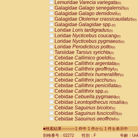
Lemuridae
Varecia variegata
(0)
Galagidae
Galago senegalensis
(0)
Galagidae
Galago demidovii
(0)
Galagidae
Otolemur crassicaudatus
(0)
Galagidae
Galagidae
spp.
(0)
Loridae
Loris tardigradus
(0)
Loridae
Nycticebus coucang
(0)
Loridae
Nycticebus pygmaeus
(0)
Loridae
Perodicticus potto
(0)
Tarsiidae
Tarsius syrichta
(0)
Cebidae
Callimico goeldii
(0)
Cebidae
Callithrix argentata
(0)
Cebidae
Callithrix geoffroyi
(0)
Cebidae
Callithrix humeralifer
(0)
Cebidae
Callithrix jacchus
(0)
Cebidae
Callithrix penicillata
(0)
Cebidae
Callithrix
spp.
(0)
Cebidae
Cebuella pygmaea
(0)
Cebidae
Leontopithecus rosalia
(0)
Cebidae
Saguinus bicolor
(0)
Cebidae
Saguinus fuscicollis
(0)
Cebidae
Saguinus geoffroyi
(0)
Cebidae
Saguinus imperator
(0)
■検索結果-----------1 件中 1 件から 1 件を表示中
Cebidae
Saguinus labiatus
(0)
Cebidae
Saguinus leucopus
剖検番号：02272
性別：F
年齢：Unk
(0)