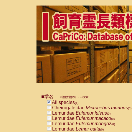
■学名：
※複数選択可・or検索
All species
(1)
Cheirogaleidae
Microcebus murinus
(0)
Lemuridae
Eulemur fulvus
(0)
Lemuridae
Eulemur macaco
(0)
Lemuridae
Eulemur mongoz
(0)
Lemuridae
Lemur catta
(0)