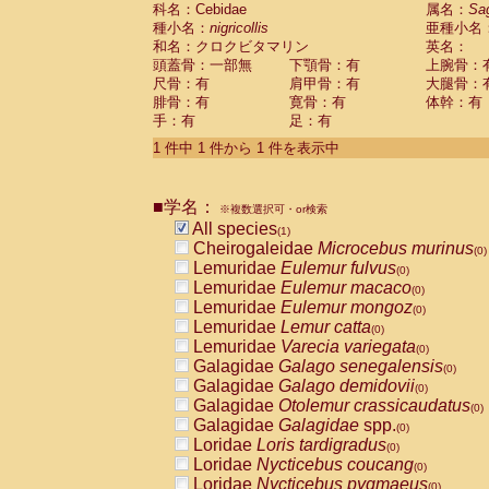
科名：Cebidae
Cebidae
Saguinus midas
属名：
Sa
(0)
種小名：
nigricollis
亜種小名
Cebidae
Saguinus mystax
(0)
和名：クロクビタマリン
英名：
Cebidae
Saguinus nigricollis
(1)
頭蓋骨：一部無
下顎骨：有
上腕骨：
Cebidae
Saguinus oedipus
(0)
尺骨：有
肩甲骨：有
大腿骨：
Cebidae
Saguinus weddelli
(0)
腓骨：有
寛骨：有
体幹：有
Cebidae
Saguinus
spp.
(0)
手：有
足：有
Cebidae
Aotus trivirgatus
(0)
Cebidae
Cebus albifrons
1 件中 1 件から 1 件を表示中
(0)
Cebidae
Cebus apella
(0)
Cebidae
Cebus capucinus
(0)
■学名：
Cebidae
Cebus nigrivittatus
※複数選択可・or検索
(0)
Cebidae
Cebus
spp.
All species
(0)
(1)
Cebidae
Saimiri boliviensis
Cheirogaleidae
Microcebus murinus
(0)
(0)
Cebidae
Saimiri sciureus
Lemuridae
Eulemur fulvus
(0)
(0)
Atelidae
Alouatta caraya
Lemuridae
Eulemur macaco
(0)
(0)
Atelidae
Alouatta fusca
Lemuridae
Eulemur mongoz
(0)
(0)
Atelidae
Alouatta seniculus
Lemuridae
Lemur catta
(0)
(0)
Atelidae
Alouatta
spp.
Lemuridae
Varecia variegata
(0)
(0)
Atelidae
Ateles belzebuth
Galagidae
Galago senegalensis
(0)
(0)
Atelidae
Ateles geoffroyi
Galagidae
Galago demidovii
(0)
(0)
Atelidae
Ateles paniscus
Galagidae
Otolemur crassicaudatus
(0)
(0)
Atelidae
Ateles
spp.
Galagidae
Galagidae
spp.
(0)
(0)
Atelidae
Lagothrix lagothricha
Loridae
Loris tardigradus
(0)
(0)
Atelidae
Lagothrix lagothricha cana
Loridae
Nycticebus coucang
(0)
(0)
Pitheciidae
Cacajao calvus rubicundu
Loridae
Nycticebus pygmaeus
(0)