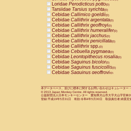
Pitheciidae
Callicebus cupreus
Loridae
Perodicticus potto
(0)
(0)
Pitheciidae
Callicebus donacophilus
Tarsiidae
Tarsius syrichta
(0
(0)
Pitheciidae
Callicebus moloch
Cebidae
Callimico goeldii
(0)
(0)
Pitheciidae
Callicebus torquatus
Cebidae
Callithrix argentata
(0)
(0)
Pitheciidae
Callicebus
spp.
Cebidae
Callithrix geoffroyi
(0)
(0)
Pitheciidae
Chiropotes satanas
Cebidae
Callithrix humeralifer
(0)
(0)
Pitheciidae
Pithecia monachus
Cebidae
Callithrix jacchus
(0)
(0)
Pitheciidae
Pithecia pithecia
Cebidae
Callithrix penicillata
(0)
(0)
Cercopithecidae
Cercocebus agilis
Cebidae
Callithrix
spp.
(0)
(0)
Cercopithecidae
Cercocebus galeritus
Cebidae
Cebuella pygmaea
(0)
Cercopithecidae
Cercocebus torquatu
Cebidae
Leontopithecus rosalia
(0)
Cercopithecidae
Cercocebus torquatus
Cebidae
Saguinus bicolor
(0)
Cercopithecidae
Cercocebus torquatu
Cebidae
Saguinus fuscicollis
(0)
Cercopithecidae
Cercocebus
hybrid
Cebidae
Saguinus geoffroyi
(0)
(0)
Cercopithecidae
Cercocebus
spp.
Cebidae
Saguinus imperator
(0)
(0)
Cercopithecidae
Lophocebus albigen
Cebidae
Saguinus labiatus
(0)
Cercopithecidae
Papio anubis
Cebidae
Saguinus leucopus
本データベース、並びに標本に関するお問い合わせはキュレーター・新宅勇太までお願い
(0)
(0)
© 2013 Japan Monkey Centre. All rights reserved.
Cercopithecidae
Papio cynocephalus
Cebidae
Saguinus midas
(
(0)
公益財団法人日本モンキーセンター 愛知県犬山市大字犬山字官林26番
Cercopithecidae
Papio hamadryas
Cebidae
Saguinus mystax
(0)
登録:平成19年5月31日 有効:令和4年5月30日 取扱責任者:綿貫宏
(0)
Cercopithecidae
Papio papio
Cebidae
Saguinus nigricollis
(0)
(1)
Cercopithecidae
Papio
spp.
Cebidae
Saguinus oedipus
(0)
(0)
Cercopithecidae
Mandrillus leucopha
Cebidae
Saguinus weddelli
(0)
Cercopithecidae
Mandrillus sphinx
Cebidae
Saguinus
spp.
(0)
(0)
Cercopithecidae
Theropithecus gelad
Cebidae
Aotus trivirgatus
(0)
Cercopithecidae
Macaca arctoides
Cebidae
Cebus albifrons
(0)
(0)