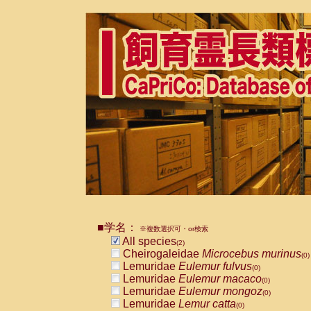
■学名：
※複数選択可・or検索
All species
(2)
Cheirogaleidae
Microcebus murinus
(0)
Lemuridae
Eulemur fulvus
(0)
Lemuridae
Eulemur macaco
(0)
Lemuridae
Eulemur mongoz
(0)
Lemuridae
Lemur catta
(0)