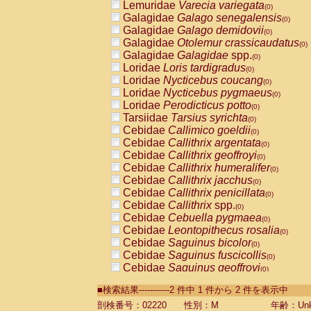
Lemuridae
Varecia variegata
(0)
Galagidae
Galago senegalensis
(0)
Galagidae
Galago demidovii
(0)
Galagidae
Otolemur crassicaudatus
(0)
Galagidae
Galagidae
spp.
(0)
Loridae
Loris tardigradus
(0)
Loridae
Nycticebus coucang
(0)
Loridae
Nycticebus pygmaeus
(0)
Loridae
Perodicticus potto
(0)
Tarsiidae
Tarsius syrichta
(0)
Cebidae
Callimico goeldii
(0)
Cebidae
Callithrix argentata
(0)
Cebidae
Callithrix geoffroyi
(0)
Cebidae
Callithrix humeralifer
(0)
Cebidae
Callithrix jacchus
(0)
Cebidae
Callithrix penicillata
(0)
Cebidae
Callithrix
spp.
(0)
Cebidae
Cebuella pygmaea
(0)
Cebidae
Leontopithecus rosalia
(0)
Cebidae
Saguinus bicolor
(0)
Cebidae
Saguinus fuscicollis
(0)
Cebidae
Saguinus geoffroyi
(0)
Cebidae
Saguinus imperator
(0)
■検索結果-----------2 件中 1 件から 2 件を表示中
Cebidae
Saguinus labiatus
(0)
Cebidae
Saguinus leucopus
剖検番号：02220
性別：M
年齢：Unk
(0)