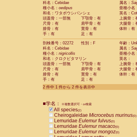
科名：Cebidae
Cebidae
Saguinus midas
属名：
Sa
(0)
種小名：
oedipus
亜種小名
Cebidae
Saguinus mystax
(0)
和名：ワタボウシパンシェ
英名：Cotto
Cebidae
Saguinus nigricollis
(1)
頭蓋骨：一部無
下顎骨：有
上腕骨：
Cebidae
Saguinus oedipus
(1)
尺骨：有
肩甲骨：有
大腿骨：
Cebidae
Saguinus weddelli
(0)
腓骨：有
寛骨：有
体幹：有
Cebidae
Saguinus
spp.
(0)
手：有
足：有
Cebidae
Aotus trivirgatus
(0)
Cebidae
Cebus albifrons
(0)
剖検番号：02272
性別：F
年齢：Unk
Cebidae
Cebus apella
科名：Cebidae
(0)
属名：
Sa
Cebidae
Cebus capucinus
種小名：
nigricollis
亜種小名
(0)
Cebidae
Cebus nigrivittatus
和名：クロクビタマリン
英名：
(0)
Cebidae
Cebus
spp.
頭蓋骨：一部無
下顎骨：有
上腕骨：
(0)
Cebidae
Saimiri boliviensis
尺骨：有
肩甲骨：有
大腿骨：
(0)
腓骨：有
Cebidae
Saimiri sciureus
寛骨：有
体幹：有
(0)
手：有
足：有
Atelidae
Alouatta caraya
(0)
Atelidae
Alouatta fusca
(0)
2 件中 1 件から 2 件を表示中
Atelidae
Alouatta seniculus
(0)
Atelidae
Alouatta
spp.
(0)
Atelidae
Ateles belzebuth
■学名：
(0)
※複数選択可・or検索
Atelidae
Ateles geoffroyi
(0)
All species
(2)
Atelidae
Ateles paniscus
(0)
Cheirogaleidae
Microcebus murinus
(0)
Atelidae
Ateles
spp.
(0)
Lemuridae
Eulemur fulvus
(0)
Atelidae
Lagothrix lagothricha
(0)
Lemuridae
Eulemur macaco
(0)
Atelidae
Lagothrix lagothricha cana
(0)
Lemuridae
Eulemur mongoz
(0)
Pitheciidae
Cacajao calvus rubicundu