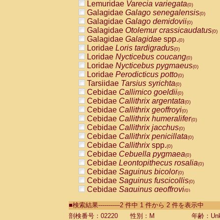
Lemuridae
Varecia variegata
(0)
Galagidae
Galago senegalensis
(0)
Galagidae
Galago demidovii
(0)
Galagidae
Otolemur crassicaudatus
(0)
Galagidae
Galagidae
spp.
(0)
Loridae
Loris tardigradus
(0)
Loridae
Nycticebus coucang
(0)
Loridae
Nycticebus pygmaeus
(0)
Loridae
Perodicticus potto
(0)
Tarsiidae
Tarsius syrichta
(0)
Cebidae
Callimico goeldii
(0)
Cebidae
Callithrix argentata
(0)
Cebidae
Callithrix geoffroyi
(0)
Cebidae
Callithrix humeralifer
(0)
Cebidae
Callithrix jacchus
(0)
Cebidae
Callithrix penicillata
(0)
Cebidae
Callithrix
spp.
(0)
Cebidae
Cebuella pygmaea
(0)
Cebidae
Leontopithecus rosalia
(0)
Cebidae
Saguinus bicolor
(0)
Cebidae
Saguinus fuscicollis
(0)
Cebidae
Saguinus geoffroyi
(0)
Cebidae
Saguinus imperator
(0)
■検索結果-----------2 件中 1 件から 2 件を表示中
Cebidae
Saguinus labiatus
(0)
Cebidae
Saguinus leucopus
剖検番号：02220
性別：M
年齢：Unk
(0)