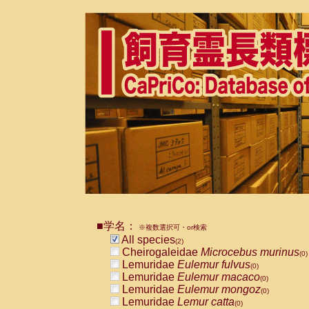
■学名：
※複数選択可・or検索
All species
(2)
Cheirogaleidae
Microcebus murinus
(0)
Lemuridae
Eulemur fulvus
(0)
Lemuridae
Eulemur macaco
(0)
Lemuridae
Eulemur mongoz
(0)
Lemuridae
Lemur catta
(0)