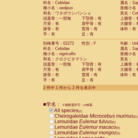
科名：Cebidae
Cebidae
Saguinus midas
属名：
Sa
(0)
種小名：
oedipus
亜種小名
Cebidae
Saguinus mystax
(0)
和名：ワタボウシパンシェ
英名：Cotto
Cebidae
Saguinus nigricollis
(1)
頭蓋骨：一部無
下顎骨：有
上腕骨：
Cebidae
Saguinus oedipus
(1)
尺骨：有
肩甲骨：有
大腿骨：
Cebidae
Saguinus weddelli
(0)
腓骨：有
寛骨：有
体幹：有
Cebidae
Saguinus
spp.
(0)
手：有
足：有
Cebidae
Aotus trivirgatus
(0)
Cebidae
Cebus albifrons
(0)
剖検番号：02272
性別：F
年齢：Unk
Cebidae
Cebus apella
科名：Cebidae
(0)
属名：
Sa
Cebidae
Cebus capucinus
種小名：
nigricollis
亜種小名
(0)
Cebidae
Cebus nigrivittatus
和名：クロクビタマリン
英名：
(0)
Cebidae
Cebus
spp.
頭蓋骨：一部無
下顎骨：有
上腕骨：
(0)
Cebidae
Saimiri boliviensis
尺骨：有
肩甲骨：有
大腿骨：
(0)
腓骨：有
Cebidae
Saimiri sciureus
寛骨：有
体幹：有
(0)
手：有
足：有
Atelidae
Alouatta caraya
(0)
Atelidae
Alouatta fusca
(0)
2 件中 1 件から 2 件を表示中
Atelidae
Alouatta seniculus
(0)
Atelidae
Alouatta
spp.
(0)
Atelidae
Ateles belzebuth
■学名：
(0)
※複数選択可・or検索
Atelidae
Ateles geoffroyi
(0)
All species
(2)
Atelidae
Ateles paniscus
(0)
Cheirogaleidae
Microcebus murinus
(0)
Atelidae
Ateles
spp.
(0)
Lemuridae
Eulemur fulvus
(0)
Atelidae
Lagothrix lagothricha
(0)
Lemuridae
Eulemur macaco
(0)
Atelidae
Lagothrix lagothricha cana
(0)
Lemuridae
Eulemur mongoz
(0)
Pitheciidae
Cacajao calvus rubicundu