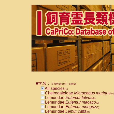
■学名：
※複数選択可・or検索
All species
(1)
Cheirogaleidae
Microcebus murinus
(0)
Lemuridae
Eulemur fulvus
(0)
Lemuridae
Eulemur macaco
(0)
Lemuridae
Eulemur mongoz
(0)
Lemuridae
Lemur catta
(0)