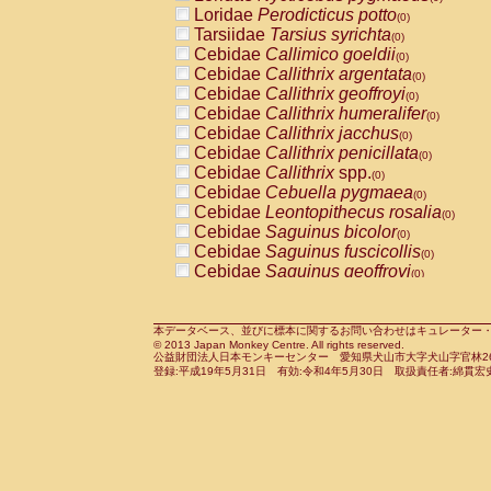
Pitheciidae
Callicebus cupreus
Loridae
Perodicticus potto
(0)
(0)
Pitheciidae
Callicebus donacophilus
Tarsiidae
Tarsius syrichta
(0
(0)
Pitheciidae
Callicebus moloch
Cebidae
Callimico goeldii
(0)
(0)
Pitheciidae
Callicebus torquatus
Cebidae
Callithrix argentata
(0)
(0)
Pitheciidae
Callicebus
spp.
Cebidae
Callithrix geoffroyi
(0)
(0)
Pitheciidae
Chiropotes satanas
Cebidae
Callithrix humeralifer
(0)
(0)
Pitheciidae
Pithecia monachus
Cebidae
Callithrix jacchus
(0)
(0)
Pitheciidae
Pithecia pithecia
Cebidae
Callithrix penicillata
(0)
(0)
Cercopithecidae
Cercocebus agilis
Cebidae
Callithrix
spp.
(0)
(0)
Cercopithecidae
Cercocebus galeritus
Cebidae
Cebuella pygmaea
(0)
Cercopithecidae
Cercocebus torquatu
Cebidae
Leontopithecus rosalia
(0)
Cercopithecidae
Cercocebus torquatus
Cebidae
Saguinus bicolor
(0)
Cercopithecidae
Cercocebus torquatu
Cebidae
Saguinus fuscicollis
(0)
Cercopithecidae
Cercocebus
hybrid
Cebidae
Saguinus geoffroyi
(0)
(0)
Cercopithecidae
Cercocebus
spp.
Cebidae
Saguinus imperator
(0)
(0)
Cercopithecidae
Lophocebus albigen
Cebidae
Saguinus labiatus
(0)
Cercopithecidae
Papio anubis
Cebidae
Saguinus leucopus
本データベース、並びに標本に関するお問い合わせはキュレーター・新宅勇太までお願い
(0)
(0)
© 2013 Japan Monkey Centre. All rights reserved.
Cercopithecidae
Papio cynocephalus
Cebidae
Saguinus midas
(
(0)
公益財団法人日本モンキーセンター 愛知県犬山市大字犬山字官林26番
Cercopithecidae
Papio hamadryas
Cebidae
Saguinus mystax
(0)
登録:平成19年5月31日 有効:令和4年5月30日 取扱責任者:綿貫宏
(0)
Cercopithecidae
Papio papio
Cebidae
Saguinus nigricollis
(0)
(1)
Cercopithecidae
Papio
spp.
Cebidae
Saguinus oedipus
(0)
(0)
Cercopithecidae
Mandrillus leucopha
Cebidae
Saguinus weddelli
(0)
Cercopithecidae
Mandrillus sphinx
Cebidae
Saguinus
spp.
(0)
(0)
Cercopithecidae
Theropithecus gelad
Cebidae
Aotus trivirgatus
(0)
Cercopithecidae
Macaca arctoides
Cebidae
Cebus albifrons
(0)
(0)