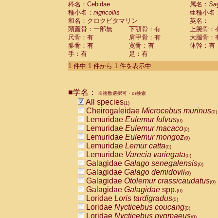
科名：Cebidae
Cebidae
Saguinus midas
属名：
Sa
(0)
種小名：
nigricollis
亜種小名
Cebidae
Saguinus mystax
(0)
和名：クロクビタマリン
英名：
Cebidae
Saguinus nigricollis
(1)
頭蓋骨：一部無
下顎骨：有
上腕骨：
Cebidae
Saguinus oedipus
(0)
尺骨：有
肩甲骨：有
大腿骨：
Cebidae
Saguinus weddelli
(0)
腓骨：有
寛骨：有
体幹：有
Cebidae
Saguinus
spp.
(0)
手：有
足：有
Cebidae
Aotus trivirgatus
(0)
Cebidae
Cebus albifrons
1 件中 1 件から 1 件を表示中
(0)
Cebidae
Cebus apella
(0)
Cebidae
Cebus capucinus
(0)
■学名：
Cebidae
Cebus nigrivittatus
※複数選択可・or検索
(0)
Cebidae
Cebus
spp.
All species
(0)
(1)
Cebidae
Saimiri boliviensis
Cheirogaleidae
Microcebus murinus
(0)
(0)
Cebidae
Saimiri sciureus
Lemuridae
Eulemur fulvus
(0)
(0)
Atelidae
Alouatta caraya
Lemuridae
Eulemur macaco
(0)
(0)
Atelidae
Alouatta fusca
Lemuridae
Eulemur mongoz
(0)
(0)
Atelidae
Alouatta seniculus
Lemuridae
Lemur catta
(0)
(0)
Atelidae
Alouatta
spp.
Lemuridae
Varecia variegata
(0)
(0)
Atelidae
Ateles belzebuth
Galagidae
Galago senegalensis
(0)
(0)
Atelidae
Ateles geoffroyi
Galagidae
Galago demidovii
(0)
(0)
Atelidae
Ateles paniscus
Galagidae
Otolemur crassicaudatus
(0)
(0)
Atelidae
Ateles
spp.
Galagidae
Galagidae
spp.
(0)
(0)
Atelidae
Lagothrix lagothricha
Loridae
Loris tardigradus
(0)
(0)
Atelidae
Lagothrix lagothricha cana
Loridae
Nycticebus coucang
(0)
(0)
Pitheciidae
Cacajao calvus rubicundu
Loridae
Nycticebus pygmaeus
(0)