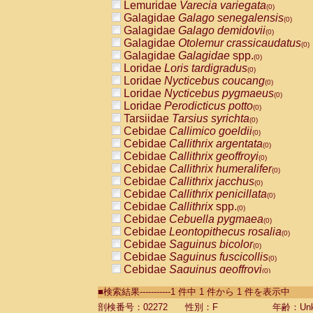
Lemuridae
Varecia variegata
(0)
Galagidae
Galago senegalensis
(0)
Galagidae
Galago demidovii
(0)
Galagidae
Otolemur crassicaudatus
(0)
Galagidae
Galagidae
spp.
(0)
Loridae
Loris tardigradus
(0)
Loridae
Nycticebus coucang
(0)
Loridae
Nycticebus pygmaeus
(0)
Loridae
Perodicticus potto
(0)
Tarsiidae
Tarsius syrichta
(0)
Cebidae
Callimico goeldii
(0)
Cebidae
Callithrix argentata
(0)
Cebidae
Callithrix geoffroyi
(0)
Cebidae
Callithrix humeralifer
(0)
Cebidae
Callithrix jacchus
(0)
Cebidae
Callithrix penicillata
(0)
Cebidae
Callithrix
spp.
(0)
Cebidae
Cebuella pygmaea
(0)
Cebidae
Leontopithecus rosalia
(0)
Cebidae
Saguinus bicolor
(0)
Cebidae
Saguinus fuscicollis
(0)
Cebidae
Saguinus geoffroyi
(0)
Cebidae
Saguinus imperator
(0)
■検索結果-----------1 件中 1 件から 1 件を表示中
Cebidae
Saguinus labiatus
(0)
Cebidae
Saguinus leucopus
剖検番号：02272
性別：F
年齢：Unk
(0)