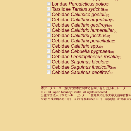
Pitheciidae
Callicebus cupreus
Loridae
Perodicticus potto
(0)
(0)
Pitheciidae
Callicebus donacophilus
Tarsiidae
Tarsius syrichta
(0
(0)
Pitheciidae
Callicebus moloch
Cebidae
Callimico goeldii
(0)
(0)
Pitheciidae
Callicebus torquatus
Cebidae
Callithrix argentata
(0)
(0)
Pitheciidae
Callicebus
spp.
Cebidae
Callithrix geoffroyi
(0)
(0)
Pitheciidae
Chiropotes satanas
Cebidae
Callithrix humeralifer
(0)
(0)
Pitheciidae
Pithecia monachus
Cebidae
Callithrix jacchus
(0)
(0)
Pitheciidae
Pithecia pithecia
Cebidae
Callithrix penicillata
(0)
(0)
Cercopithecidae
Cercocebus agilis
Cebidae
Callithrix
spp.
(0)
(0)
Cercopithecidae
Cercocebus galeritus
Cebidae
Cebuella pygmaea
(0)
Cercopithecidae
Cercocebus torquatu
Cebidae
Leontopithecus rosalia
(0)
Cercopithecidae
Cercocebus torquatus
Cebidae
Saguinus bicolor
(0)
Cercopithecidae
Cercocebus torquatu
Cebidae
Saguinus fuscicollis
(0)
Cercopithecidae
Cercocebus
hybrid
Cebidae
Saguinus geoffroyi
(0)
(0)
Cercopithecidae
Cercocebus
spp.
Cebidae
Saguinus imperator
(0)
(0)
Cercopithecidae
Lophocebus albigen
Cebidae
Saguinus labiatus
(0)
Cercopithecidae
Papio anubis
Cebidae
Saguinus leucopus
本データベース、並びに標本に関するお問い合わせはキュレーター・新宅勇太までお願い
(0)
(0)
© 2013 Japan Monkey Centre. All rights reserved.
Cercopithecidae
Papio cynocephalus
Cebidae
Saguinus midas
(
(0)
公益財団法人日本モンキーセンター 愛知県犬山市大字犬山字官林26番
Cercopithecidae
Papio hamadryas
Cebidae
Saguinus mystax
(0)
登録:平成19年5月31日 有効:令和4年5月30日 取扱責任者:綿貫宏
(0)
Cercopithecidae
Papio papio
Cebidae
Saguinus nigricollis
(0)
(1)
Cercopithecidae
Papio
spp.
Cebidae
Saguinus oedipus
(0)
(0)
Cercopithecidae
Mandrillus leucopha
Cebidae
Saguinus weddelli
(0)
Cercopithecidae
Mandrillus sphinx
Cebidae
Saguinus
spp.
(0)
(0)
Cercopithecidae
Theropithecus gelad
Cebidae
Aotus trivirgatus
(0)
Cercopithecidae
Macaca arctoides
Cebidae
Cebus albifrons
(0)
(0)