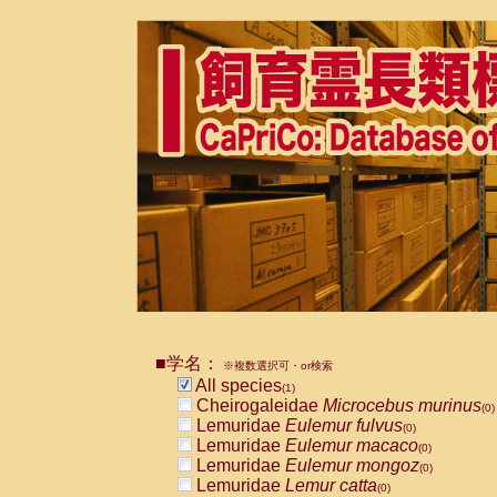
■学名：
※複数選択可・or検索
All species
(1)
Cheirogaleidae
Microcebus murinus
(0)
Lemuridae
Eulemur fulvus
(0)
Lemuridae
Eulemur macaco
(0)
Lemuridae
Eulemur mongoz
(0)
Lemuridae
Lemur catta
(0)