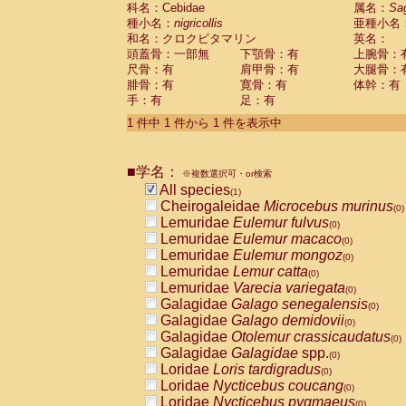
科名：Cebidae
Cebidae
Saguinus midas
属名：
Sa
(0)
種小名：
nigricollis
亜種小名
Cebidae
Saguinus mystax
(0)
和名：クロクビタマリン
英名：
Cebidae
Saguinus nigricollis
(1)
頭蓋骨：一部無
下顎骨：有
上腕骨：
Cebidae
Saguinus oedipus
(0)
尺骨：有
肩甲骨：有
大腿骨：
Cebidae
Saguinus weddelli
(0)
腓骨：有
寛骨：有
体幹：有
Cebidae
Saguinus
spp.
(0)
手：有
足：有
Cebidae
Aotus trivirgatus
(0)
Cebidae
Cebus albifrons
1 件中 1 件から 1 件を表示中
(0)
Cebidae
Cebus apella
(0)
Cebidae
Cebus capucinus
(0)
■学名：
Cebidae
Cebus nigrivittatus
※複数選択可・or検索
(0)
Cebidae
Cebus
spp.
All species
(0)
(1)
Cebidae
Saimiri boliviensis
Cheirogaleidae
Microcebus murinus
(0)
(0)
Cebidae
Saimiri sciureus
Lemuridae
Eulemur fulvus
(0)
(0)
Atelidae
Alouatta caraya
Lemuridae
Eulemur macaco
(0)
(0)
Atelidae
Alouatta fusca
Lemuridae
Eulemur mongoz
(0)
(0)
Atelidae
Alouatta seniculus
Lemuridae
Lemur catta
(0)
(0)
Atelidae
Alouatta
spp.
Lemuridae
Varecia variegata
(0)
(0)
Atelidae
Ateles belzebuth
Galagidae
Galago senegalensis
(0)
(0)
Atelidae
Ateles geoffroyi
Galagidae
Galago demidovii
(0)
(0)
Atelidae
Ateles paniscus
Galagidae
Otolemur crassicaudatus
(0)
(0)
Atelidae
Ateles
spp.
Galagidae
Galagidae
spp.
(0)
(0)
Atelidae
Lagothrix lagothricha
Loridae
Loris tardigradus
(0)
(0)
Atelidae
Lagothrix lagothricha cana
Loridae
Nycticebus coucang
(0)
(0)
Pitheciidae
Cacajao calvus rubicundu
Loridae
Nycticebus pygmaeus
(0)