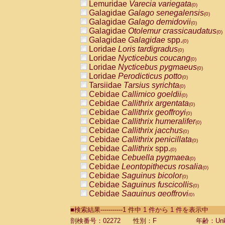
Lemuridae
Varecia variegata
(0)
Galagidae
Galago senegalensis
(0)
Galagidae
Galago demidovii
(0)
Galagidae
Otolemur crassicaudatus
(0)
Galagidae
Galagidae
spp.
(0)
Loridae
Loris tardigradus
(0)
Loridae
Nycticebus coucang
(0)
Loridae
Nycticebus pygmaeus
(0)
Loridae
Perodicticus potto
(0)
Tarsiidae
Tarsius syrichta
(0)
Cebidae
Callimico goeldii
(0)
Cebidae
Callithrix argentata
(0)
Cebidae
Callithrix geoffroyi
(0)
Cebidae
Callithrix humeralifer
(0)
Cebidae
Callithrix jacchus
(0)
Cebidae
Callithrix penicillata
(0)
Cebidae
Callithrix
spp.
(0)
Cebidae
Cebuella pygmaea
(0)
Cebidae
Leontopithecus rosalia
(0)
Cebidae
Saguinus bicolor
(0)
Cebidae
Saguinus fuscicollis
(0)
Cebidae
Saguinus geoffroyi
(0)
Cebidae
Saguinus imperator
(0)
■検索結果-----------1 件中 1 件から 1 件を表示中
Cebidae
Saguinus labiatus
(0)
Cebidae
Saguinus leucopus
剖検番号：02272
性別：F
年齢：Unk
(0)