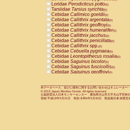
Pitheciidae
Callicebus cupreus
Loridae
Perodicticus potto
(0)
(0)
Pitheciidae
Callicebus donacophilus
Tarsiidae
Tarsius syrichta
(0
(0)
Pitheciidae
Callicebus moloch
Cebidae
Callimico goeldii
(0)
(0)
Pitheciidae
Callicebus torquatus
Cebidae
Callithrix argentata
(0)
(0)
Pitheciidae
Callicebus
spp.
Cebidae
Callithrix geoffroyi
(0)
(0)
Pitheciidae
Chiropotes satanas
Cebidae
Callithrix humeralifer
(0)
(0)
Pitheciidae
Pithecia monachus
Cebidae
Callithrix jacchus
(0)
(0)
Pitheciidae
Pithecia pithecia
Cebidae
Callithrix penicillata
(0)
(0)
Cercopithecidae
Cercocebus agilis
Cebidae
Callithrix
spp.
(0)
(0)
Cercopithecidae
Cercocebus galeritus
Cebidae
Cebuella pygmaea
(0)
Cercopithecidae
Cercocebus torquatu
Cebidae
Leontopithecus rosalia
(0)
Cercopithecidae
Cercocebus torquatus
Cebidae
Saguinus bicolor
(0)
Cercopithecidae
Cercocebus torquatu
Cebidae
Saguinus fuscicollis
(0)
Cercopithecidae
Cercocebus
hybrid
Cebidae
Saguinus geoffroyi
(0)
(0)
Cercopithecidae
Cercocebus
spp.
Cebidae
Saguinus imperator
(0)
(0)
Cercopithecidae
Lophocebus albigen
Cebidae
Saguinus labiatus
(0)
Cercopithecidae
Papio anubis
Cebidae
Saguinus leucopus
本データベース、並びに標本に関するお問い合わせはキュレーター・新宅勇太までお願い
(0)
(0)
© 2013 Japan Monkey Centre. All rights reserved.
Cercopithecidae
Papio cynocephalus
Cebidae
Saguinus midas
(
(0)
公益財団法人日本モンキーセンター 愛知県犬山市大字犬山字官林26番
Cercopithecidae
Papio hamadryas
Cebidae
Saguinus mystax
(0)
登録:平成19年5月31日 有効:令和4年5月30日 取扱責任者:綿貫宏
(0)
Cercopithecidae
Papio papio
Cebidae
Saguinus nigricollis
(0)
(1)
Cercopithecidae
Papio
spp.
Cebidae
Saguinus oedipus
(0)
(0)
Cercopithecidae
Mandrillus leucopha
Cebidae
Saguinus weddelli
(0)
Cercopithecidae
Mandrillus sphinx
Cebidae
Saguinus
spp.
(0)
(0)
Cercopithecidae
Theropithecus gelad
Cebidae
Aotus trivirgatus
(0)
Cercopithecidae
Macaca arctoides
Cebidae
Cebus albifrons
(0)
(0)