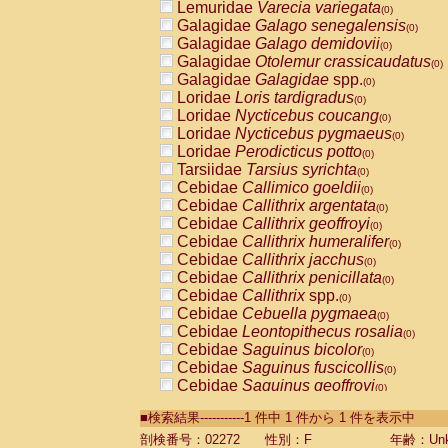
Lemuridae
Varecia variegata
(0)
Galagidae
Galago senegalensis
(0)
Galagidae
Galago demidovii
(0)
Galagidae
Otolemur crassicaudatus
(0)
Galagidae
Galagidae
spp.
(0)
Loridae
Loris tardigradus
(0)
Loridae
Nycticebus coucang
(0)
Loridae
Nycticebus pygmaeus
(0)
Loridae
Perodicticus potto
(0)
Tarsiidae
Tarsius syrichta
(0)
Cebidae
Callimico goeldii
(0)
Cebidae
Callithrix argentata
(0)
Cebidae
Callithrix geoffroyi
(0)
Cebidae
Callithrix humeralifer
(0)
Cebidae
Callithrix jacchus
(0)
Cebidae
Callithrix penicillata
(0)
Cebidae
Callithrix
spp.
(0)
Cebidae
Cebuella pygmaea
(0)
Cebidae
Leontopithecus rosalia
(0)
Cebidae
Saguinus bicolor
(0)
Cebidae
Saguinus fuscicollis
(0)
Cebidae
Saguinus geoffroyi
(0)
Cebidae
Saguinus imperator
(0)
■検索結果-----------1 件中 1 件から 1 件を表示中
Cebidae
Saguinus labiatus
(0)
Cebidae
Saguinus leucopus
剖検番号：02272
性別：F
年齢：Unk
(0)