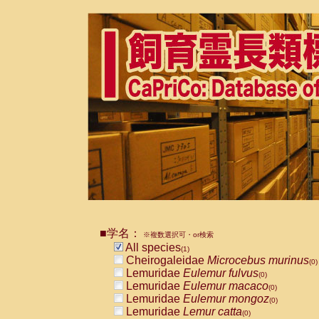
■学名：
※複数選択可・or検索
All species
(1)
Cheirogaleidae
Microcebus murinus
(0)
Lemuridae
Eulemur fulvus
(0)
Lemuridae
Eulemur macaco
(0)
Lemuridae
Eulemur mongoz
(0)
Lemuridae
Lemur catta
(0)