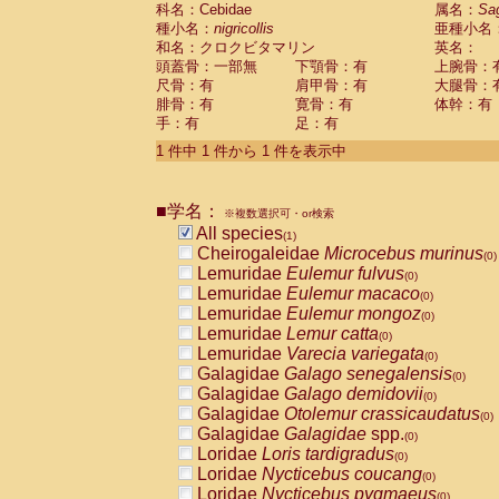
科名：Cebidae
Cebidae
Saguinus midas
属名：
Sa
(0)
種小名：
nigricollis
亜種小名
Cebidae
Saguinus mystax
(0)
和名：クロクビタマリン
英名：
Cebidae
Saguinus nigricollis
(1)
頭蓋骨：一部無
下顎骨：有
上腕骨：
Cebidae
Saguinus oedipus
(0)
尺骨：有
肩甲骨：有
大腿骨：
Cebidae
Saguinus weddelli
(0)
腓骨：有
寛骨：有
体幹：有
Cebidae
Saguinus
spp.
(0)
手：有
足：有
Cebidae
Aotus trivirgatus
(0)
Cebidae
Cebus albifrons
1 件中 1 件から 1 件を表示中
(0)
Cebidae
Cebus apella
(0)
Cebidae
Cebus capucinus
(0)
■学名：
Cebidae
Cebus nigrivittatus
※複数選択可・or検索
(0)
Cebidae
Cebus
spp.
All species
(0)
(1)
Cebidae
Saimiri boliviensis
Cheirogaleidae
Microcebus murinus
(0)
(0)
Cebidae
Saimiri sciureus
Lemuridae
Eulemur fulvus
(0)
(0)
Atelidae
Alouatta caraya
Lemuridae
Eulemur macaco
(0)
(0)
Atelidae
Alouatta fusca
Lemuridae
Eulemur mongoz
(0)
(0)
Atelidae
Alouatta seniculus
Lemuridae
Lemur catta
(0)
(0)
Atelidae
Alouatta
spp.
Lemuridae
Varecia variegata
(0)
(0)
Atelidae
Ateles belzebuth
Galagidae
Galago senegalensis
(0)
(0)
Atelidae
Ateles geoffroyi
Galagidae
Galago demidovii
(0)
(0)
Atelidae
Ateles paniscus
Galagidae
Otolemur crassicaudatus
(0)
(0)
Atelidae
Ateles
spp.
Galagidae
Galagidae
spp.
(0)
(0)
Atelidae
Lagothrix lagothricha
Loridae
Loris tardigradus
(0)
(0)
Atelidae
Lagothrix lagothricha cana
Loridae
Nycticebus coucang
(0)
(0)
Pitheciidae
Cacajao calvus rubicundu
Loridae
Nycticebus pygmaeus
(0)