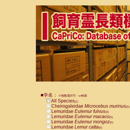
■学名：
※複数選択可・or検索
All Species
(1)
Cheirogaleidae
Microcebus murinus
(0)
Lemuridae
Eulemur fulvus
(0)
Lemuridae
Eulemur macaco
(0)
Lemuridae
Eulemur mongoz
(0)
Lemuridae
Lemur catta
(0)