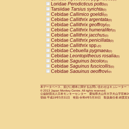
Pitheciidae
Callicebus cupreus
Loridae
Perodicticus potto
(0)
(0)
Pitheciidae
Callicebus donacophilus
Tarsiidae
Tarsius syrichta
(0
(0)
Pitheciidae
Callicebus moloch
Cebidae
Callimico goeldii
(0)
(0)
Pitheciidae
Callicebus torquatus
Cebidae
Callithrix argentata
(0)
(0)
Pitheciidae
Callicebus
spp.
Cebidae
Callithrix geoffroyi
(0)
(0)
Pitheciidae
Chiropotes satanas
Cebidae
Callithrix humeralifer
(0)
(0)
Pitheciidae
Pithecia monachus
Cebidae
Callithrix jacchus
(0)
(0)
Pitheciidae
Pithecia pithecia
Cebidae
Callithrix penicillata
(0)
(0)
Cercopithecidae
Cercocebus agilis
Cebidae
Callithrix
spp.
(0)
(0)
Cercopithecidae
Cercocebus galeritus
Cebidae
Cebuella pygmaea
(0)
Cercopithecidae
Cercocebus torquatu
Cebidae
Leontopithecus rosalia
(0)
Cercopithecidae
Cercocebus torquatus
Cebidae
Saguinus bicolor
(0)
Cercopithecidae
Cercocebus torquatu
Cebidae
Saguinus fuscicollis
(0)
Cercopithecidae
Cercocebus
hybrid
Cebidae
Saguinus geoffroyi
(0)
(0)
Cercopithecidae
Cercocebus
spp.
Cebidae
Saguinus imperator
(0)
(0)
Cercopithecidae
Lophocebus albigen
Cebidae
Saguinus labiatus
(0)
Cercopithecidae
Papio anubis
Cebidae
Saguinus leucopus
本データベース、並びに標本に関するお問い合わせはキュレーター・新宅勇太までお願い
(0)
(0)
© 2013 Japan Monkey Centre. All rights reserved.
Cercopithecidae
Papio cynocephalus
Cebidae
Saguinus midas
(
(0)
公益財団法人日本モンキーセンター 愛知県犬山市大字犬山字官林26番
Cercopithecidae
Papio hamadryas
Cebidae
Saguinus mystax
(0)
登録:平成19年5月31日 有効:令和4年5月30日 取扱責任者:綿貫宏
(0)
Cercopithecidae
Papio papio
Cebidae
Saguinus nigricollis
(0)
(0)
Cercopithecidae
Papio
spp.
Cebidae
Saguinus oedipus
(0)
(1)
Cercopithecidae
Mandrillus leucopha
Cebidae
Saguinus weddelli
(0)
Cercopithecidae
Mandrillus sphinx
Cebidae
Saguinus
spp.
(0)
(0)
Cercopithecidae
Theropithecus gelad
Cebidae
Aotus trivirgatus
(0)
Cercopithecidae
Macaca arctoides
Cebidae
Cebus albifrons
(0)
(0)