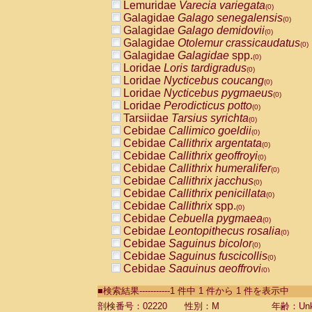
Lemuridae
Varecia variegata
(0)
Galagidae
Galago senegalensis
(0)
Galagidae
Galago demidovii
(0)
Galagidae
Otolemur crassicaudatus
(0)
Galagidae
Galagidae
spp.
(0)
Loridae
Loris tardigradus
(0)
Loridae
Nycticebus coucang
(0)
Loridae
Nycticebus pygmaeus
(0)
Loridae
Perodicticus potto
(0)
Tarsiidae
Tarsius syrichta
(0)
Cebidae
Callimico goeldii
(0)
Cebidae
Callithrix argentata
(0)
Cebidae
Callithrix geoffroyi
(0)
Cebidae
Callithrix humeralifer
(0)
Cebidae
Callithrix jacchus
(0)
Cebidae
Callithrix penicillata
(0)
Cebidae
Callithrix
spp.
(0)
Cebidae
Cebuella pygmaea
(0)
Cebidae
Leontopithecus rosalia
(0)
Cebidae
Saguinus bicolor
(0)
Cebidae
Saguinus fuscicollis
(0)
Cebidae
Saguinus geoffroyi
(0)
Cebidae
Saguinus imperator
(0)
■検索結果-----------1 件中 1 件から 1 件を表示中
Cebidae
Saguinus labiatus
(0)
Cebidae
Saguinus leucopus
剖検番号：02220
性別：M
年齢：Unk
(0)