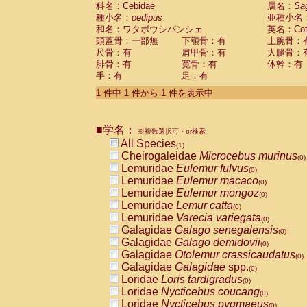
科名：Cebidae
Cebidae
Saguinus midas
属名：
Sa
(0)
種小名：
oedipus
亜種小名
Cebidae
Saguinus mystax
(0)
和名：ワタボウシパンシェ
英名：Cotto
Cebidae
Saguinus nigricollis
(0)
頭蓋骨：一部無
下顎骨：有
上腕骨：
Cebidae
Saguinus oedipus
(1)
尺骨：有
肩甲骨：有
大腿骨：
Cebidae
Saguinus weddelli
(0)
腓骨：有
寛骨：有
体幹：有
Cebidae
Saguinus
spp.
(0)
手：有
足：有
Cebidae
Aotus trivirgatus
(0)
Cebidae
Cebus albifrons
1 件中 1 件から 1 件を表示中
(0)
Cebidae
Cebus apella
(0)
Cebidae
Cebus capucinus
(0)
■学名：
Cebidae
Cebus nigrivittatus
※複数選択可・or検索
(0)
Cebidae
Cebus
spp.
All Species
(0)
(1)
Cebidae
Saimiri boliviensis
Cheirogaleidae
Microcebus murinus
(0)
(0)
Cebidae
Saimiri sciureus
Lemuridae
Eulemur fulvus
(0)
(0)
Atelidae
Alouatta caraya
Lemuridae
Eulemur macaco
(0)
(0)
Atelidae
Alouatta fusca
Lemuridae
Eulemur mongoz
(0)
(0)
Atelidae
Alouatta seniculus
Lemuridae
Lemur catta
(0)
(0)
Atelidae
Alouatta
spp.
Lemuridae
Varecia variegata
(0)
(0)
Atelidae
Ateles belzebuth
Galagidae
Galago senegalensis
(0)
(0)
Atelidae
Ateles geoffroyi
Galagidae
Galago demidovii
(0)
(0)
Atelidae
Ateles paniscus
Galagidae
Otolemur crassicaudatus
(0)
(0)
Atelidae
Ateles
spp.
Galagidae
Galagidae
spp.
(0)
(0)
Atelidae
Lagothrix lagothricha
Loridae
Loris tardigradus
(0)
(0)
Atelidae
Lagothrix lagothricha cana
Loridae
Nycticebus coucang
(0)
(0)
Pitheciidae
Cacajao calvus rubicundu
Loridae
Nycticebus pygmaeus
(0)