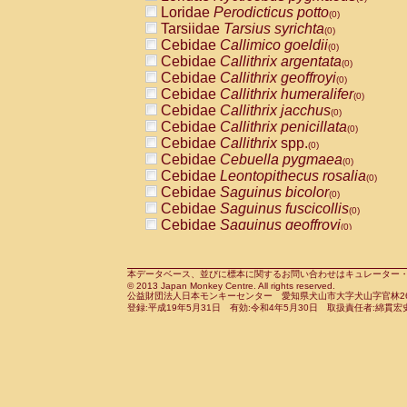
Pitheciidae
Callicebus cupreus
Loridae
Perodicticus potto
(0)
(0)
Pitheciidae
Callicebus donacophilus
Tarsiidae
Tarsius syrichta
(0
(0)
Pitheciidae
Callicebus moloch
Cebidae
Callimico goeldii
(0)
(0)
Pitheciidae
Callicebus torquatus
Cebidae
Callithrix argentata
(0)
(0)
Pitheciidae
Callicebus
spp.
Cebidae
Callithrix geoffroyi
(0)
(0)
Pitheciidae
Chiropotes satanas
Cebidae
Callithrix humeralifer
(0)
(0)
Pitheciidae
Pithecia monachus
Cebidae
Callithrix jacchus
(0)
(0)
Pitheciidae
Pithecia pithecia
Cebidae
Callithrix penicillata
(0)
(0)
Cercopithecidae
Cercocebus agilis
Cebidae
Callithrix
spp.
(0)
(0)
Cercopithecidae
Cercocebus galeritus
Cebidae
Cebuella pygmaea
(0)
Cercopithecidae
Cercocebus torquatu
Cebidae
Leontopithecus rosalia
(0)
Cercopithecidae
Cercocebus torquatus
Cebidae
Saguinus bicolor
(0)
Cercopithecidae
Cercocebus torquatu
Cebidae
Saguinus fuscicollis
(0)
Cercopithecidae
Cercocebus
hybrid
Cebidae
Saguinus geoffroyi
(0)
(0)
Cercopithecidae
Cercocebus
spp.
Cebidae
Saguinus imperator
(0)
(0)
Cercopithecidae
Lophocebus albigen
Cebidae
Saguinus labiatus
(0)
Cercopithecidae
Papio anubis
Cebidae
Saguinus leucopus
本データベース、並びに標本に関するお問い合わせはキュレーター・新宅勇太までお願い
(0)
(0)
© 2013 Japan Monkey Centre. All rights reserved.
Cercopithecidae
Papio cynocephalus
Cebidae
Saguinus midas
(
(0)
公益財団法人日本モンキーセンター 愛知県犬山市大字犬山字官林26番
Cercopithecidae
Papio hamadryas
Cebidae
Saguinus mystax
(0)
登録:平成19年5月31日 有効:令和4年5月30日 取扱責任者:綿貫宏
(0)
Cercopithecidae
Papio papio
Cebidae
Saguinus nigricollis
(0)
(0)
Cercopithecidae
Papio
spp.
Cebidae
Saguinus oedipus
(0)
(1)
Cercopithecidae
Mandrillus leucopha
Cebidae
Saguinus weddelli
(0)
Cercopithecidae
Mandrillus sphinx
Cebidae
Saguinus
spp.
(0)
(0)
Cercopithecidae
Theropithecus gelad
Cebidae
Aotus trivirgatus
(0)
Cercopithecidae
Macaca arctoides
Cebidae
Cebus albifrons
(0)
(0)