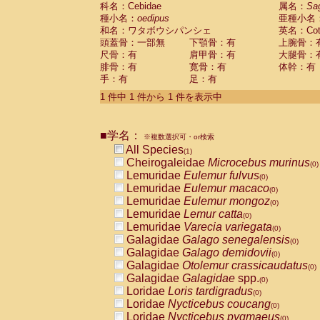
科名：Cebidae
Cebidae
Saguinus midas
属名：
Sa
(0)
種小名：
oedipus
亜種小名
Cebidae
Saguinus mystax
(0)
和名：ワタボウシパンシェ
英名：Cotto
Cebidae
Saguinus nigricollis
(0)
頭蓋骨：一部無
下顎骨：有
上腕骨：
Cebidae
Saguinus oedipus
(1)
尺骨：有
肩甲骨：有
大腿骨：
Cebidae
Saguinus weddelli
(0)
腓骨：有
寛骨：有
体幹：有
Cebidae
Saguinus
spp.
(0)
手：有
足：有
Cebidae
Aotus trivirgatus
(0)
Cebidae
Cebus albifrons
1 件中 1 件から 1 件を表示中
(0)
Cebidae
Cebus apella
(0)
Cebidae
Cebus capucinus
(0)
■学名：
Cebidae
Cebus nigrivittatus
※複数選択可・or検索
(0)
Cebidae
Cebus
spp.
All Species
(0)
(1)
Cebidae
Saimiri boliviensis
Cheirogaleidae
Microcebus murinus
(0)
(0)
Cebidae
Saimiri sciureus
Lemuridae
Eulemur fulvus
(0)
(0)
Atelidae
Alouatta caraya
Lemuridae
Eulemur macaco
(0)
(0)
Atelidae
Alouatta fusca
Lemuridae
Eulemur mongoz
(0)
(0)
Atelidae
Alouatta seniculus
Lemuridae
Lemur catta
(0)
(0)
Atelidae
Alouatta
spp.
Lemuridae
Varecia variegata
(0)
(0)
Atelidae
Ateles belzebuth
Galagidae
Galago senegalensis
(0)
(0)
Atelidae
Ateles geoffroyi
Galagidae
Galago demidovii
(0)
(0)
Atelidae
Ateles paniscus
Galagidae
Otolemur crassicaudatus
(0)
(0)
Atelidae
Ateles
spp.
Galagidae
Galagidae
spp.
(0)
(0)
Atelidae
Lagothrix lagothricha
Loridae
Loris tardigradus
(0)
(0)
Atelidae
Lagothrix lagothricha cana
Loridae
Nycticebus coucang
(0)
(0)
Pitheciidae
Cacajao calvus rubicundu
Loridae
Nycticebus pygmaeus
(0)