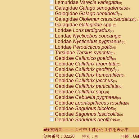
Lemuridae
Varecia variegata
(0)
Galagidae
Galago senegalensis
(0)
Galagidae
Galago demidovii
(0)
Galagidae
Otolemur crassicaudatus
(0)
Galagidae
Galagidae
spp.
(0)
Loridae
Loris tardigradus
(0)
Loridae
Nycticebus coucang
(0)
Loridae
Nycticebus pygmaeus
(0)
Loridae
Perodicticus potto
(0)
Tarsiidae
Tarsius syrichta
(0)
Cebidae
Callimico goeldii
(0)
Cebidae
Callithrix argentata
(0)
Cebidae
Callithrix geoffroyi
(0)
Cebidae
Callithrix humeralifer
(0)
Cebidae
Callithrix jacchus
(0)
Cebidae
Callithrix penicillata
(0)
Cebidae
Callithrix
spp.
(0)
Cebidae
Cebuella pygmaea
(0)
Cebidae
Leontopithecus rosalia
(0)
Cebidae
Saguinus bicolor
(0)
Cebidae
Saguinus fuscicollis
(0)
Cebidae
Saguinus geoffroyi
(0)
Cebidae
Saguinus imperator
(0)
■検索結果-----------1 件中 1 件から 1 件を表示中
Cebidae
Saguinus labiatus
(0)
Cebidae
Saguinus leucopus
剖検番号：02220
性別：M
年齢：Unk
(0)