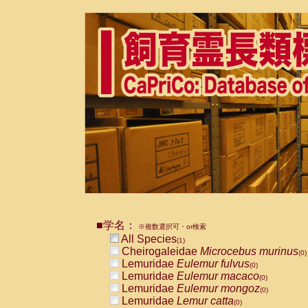
■学名：
※複数選択可・or検索
All Species
(1)
Cheirogaleidae
Microcebus murinus
(0)
Lemuridae
Eulemur fulvus
(0)
Lemuridae
Eulemur macaco
(0)
Lemuridae
Eulemur mongoz
(0)
Lemuridae
Lemur catta
(0)