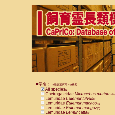
■学名：
※複数選択可・or検索
All species
(1)
Cheirogaleidae
Microcebus murinus
(0)
Lemuridae
Eulemur fulvus
(0)
Lemuridae
Eulemur macaco
(0)
Lemuridae
Eulemur mongoz
(0)
Lemuridae
Lemur catta
(0)