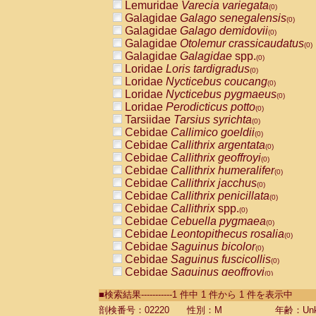
Lemuridae
Varecia variegata
(0)
Galagidae
Galago senegalensis
(0)
Galagidae
Galago demidovii
(0)
Galagidae
Otolemur crassicaudatus
(0)
Galagidae
Galagidae
spp.
(0)
Loridae
Loris tardigradus
(0)
Loridae
Nycticebus coucang
(0)
Loridae
Nycticebus pygmaeus
(0)
Loridae
Perodicticus potto
(0)
Tarsiidae
Tarsius syrichta
(0)
Cebidae
Callimico goeldii
(0)
Cebidae
Callithrix argentata
(0)
Cebidae
Callithrix geoffroyi
(0)
Cebidae
Callithrix humeralifer
(0)
Cebidae
Callithrix jacchus
(0)
Cebidae
Callithrix penicillata
(0)
Cebidae
Callithrix
spp.
(0)
Cebidae
Cebuella pygmaea
(0)
Cebidae
Leontopithecus rosalia
(0)
Cebidae
Saguinus bicolor
(0)
Cebidae
Saguinus fuscicollis
(0)
Cebidae
Saguinus geoffroyi
(0)
Cebidae
Saguinus imperator
(0)
■検索結果-----------1 件中 1 件から 1 件を表示中
Cebidae
Saguinus labiatus
(0)
Cebidae
Saguinus leucopus
剖検番号：02220
性別：M
年齢：Unk
(0)