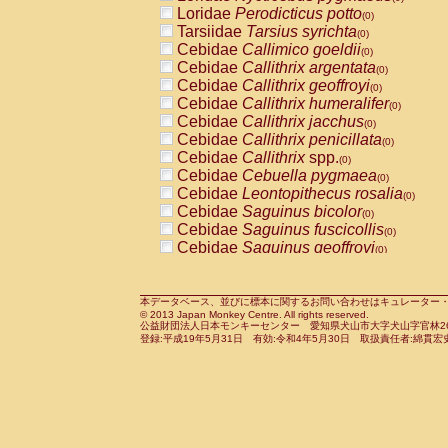
Pitheciidae
Callicebus cupreus
Loridae
Perodicticus potto
(0)
(0)
Pitheciidae
Callicebus donacophilus
Tarsiidae
Tarsius syrichta
(0
(0)
Pitheciidae
Callicebus moloch
Cebidae
Callimico goeldii
(0)
(0)
Pitheciidae
Callicebus torquatus
Cebidae
Callithrix argentata
(0)
(0)
Pitheciidae
Callicebus
spp.
Cebidae
Callithrix geoffroyi
(0)
(0)
Pitheciidae
Chiropotes satanas
Cebidae
Callithrix humeralifer
(0)
(0)
Pitheciidae
Pithecia monachus
Cebidae
Callithrix jacchus
(0)
(0)
Pitheciidae
Pithecia pithecia
Cebidae
Callithrix penicillata
(0)
(0)
Cercopithecidae
Cercocebus agilis
Cebidae
Callithrix
spp.
(0)
(0)
Cercopithecidae
Cercocebus galeritus
Cebidae
Cebuella pygmaea
(0)
Cercopithecidae
Cercocebus torquatu
Cebidae
Leontopithecus rosalia
(0)
Cercopithecidae
Cercocebus torquatus
Cebidae
Saguinus bicolor
(0)
Cercopithecidae
Cercocebus torquatu
Cebidae
Saguinus fuscicollis
(0)
Cercopithecidae
Cercocebus
hybrid
Cebidae
Saguinus geoffroyi
(0)
(0)
Cercopithecidae
Cercocebus
spp.
Cebidae
Saguinus imperator
(0)
(0)
Cercopithecidae
Lophocebus albigen
Cebidae
Saguinus labiatus
(0)
Cercopithecidae
Papio anubis
Cebidae
Saguinus leucopus
本データベース、並びに標本に関するお問い合わせはキュレーター・新宅勇太までお願い
(0)
(0)
© 2013 Japan Monkey Centre. All rights reserved.
Cercopithecidae
Papio cynocephalus
Cebidae
Saguinus midas
(
(0)
公益財団法人日本モンキーセンター 愛知県犬山市大字犬山字官林26番
Cercopithecidae
Papio hamadryas
Cebidae
Saguinus mystax
(0)
登録:平成19年5月31日 有効:令和4年5月30日 取扱責任者:綿貫宏
(0)
Cercopithecidae
Papio papio
Cebidae
Saguinus nigricollis
(0)
(0)
Cercopithecidae
Papio
spp.
Cebidae
Saguinus oedipus
(0)
(1)
Cercopithecidae
Mandrillus leucopha
Cebidae
Saguinus weddelli
(0)
Cercopithecidae
Mandrillus sphinx
Cebidae
Saguinus
spp.
(0)
(0)
Cercopithecidae
Theropithecus gelad
Cebidae
Aotus trivirgatus
(0)
Cercopithecidae
Macaca arctoides
Cebidae
Cebus albifrons
(0)
(0)