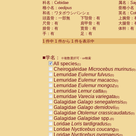
科名：Cebidae
Cebidae
Saguinus midas
属名：
Sa
(0)
種小名：
oedipus
亜種小名
Cebidae
Saguinus mystax
(0)
和名：ワタボウシパンシェ
英名：Cotto
Cebidae
Saguinus nigricollis
(0)
頭蓋骨：一部無
下顎骨：有
上腕骨：
Cebidae
Saguinus oedipus
(1)
尺骨：有
肩甲骨：有
大腿骨：
Cebidae
Saguinus weddelli
(0)
腓骨：有
寛骨：有
体幹：有
Cebidae
Saguinus
spp.
(0)
手：有
足：有
Cebidae
Aotus trivirgatus
(0)
Cebidae
Cebus albifrons
1 件中 1 件から 1 件を表示中
(0)
Cebidae
Cebus apella
(0)
Cebidae
Cebus capucinus
(0)
■学名：
Cebidae
Cebus nigrivittatus
※複数選択可・or検索
(0)
Cebidae
Cebus
spp.
All species
(0)
(1)
Cebidae
Saimiri boliviensis
Cheirogaleidae
Microcebus murinus
(0)
(0)
Cebidae
Saimiri sciureus
Lemuridae
Eulemur fulvus
(0)
(0)
Atelidae
Alouatta caraya
Lemuridae
Eulemur macaco
(0)
(0)
Atelidae
Alouatta fusca
Lemuridae
Eulemur mongoz
(0)
(0)
Atelidae
Alouatta seniculus
Lemuridae
Lemur catta
(0)
(0)
Atelidae
Alouatta
spp.
Lemuridae
Varecia variegata
(0)
(0)
Atelidae
Ateles belzebuth
Galagidae
Galago senegalensis
(0)
(0)
Atelidae
Ateles geoffroyi
Galagidae
Galago demidovii
(0)
(0)
Atelidae
Ateles paniscus
Galagidae
Otolemur crassicaudatus
(0)
(0)
Atelidae
Ateles
spp.
Galagidae
Galagidae
spp.
(0)
(0)
Atelidae
Lagothrix lagothricha
Loridae
Loris tardigradus
(0)
(0)
Atelidae
Lagothrix lagothricha cana
Loridae
Nycticebus coucang
(0)
(0)
Pitheciidae
Cacajao calvus rubicundu
Loridae
Nycticebus pygmaeus
(0)