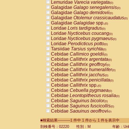
Lemuridae
Varecia variegata
(0)
Galagidae
Galago senegalensis
(0)
Galagidae
Galago demidovii
(0)
Galagidae
Otolemur crassicaudatus
(0)
Galagidae
Galagidae
spp.
(0)
Loridae
Loris tardigradus
(0)
Loridae
Nycticebus coucang
(0)
Loridae
Nycticebus pygmaeus
(0)
Loridae
Perodicticus potto
(0)
Tarsiidae
Tarsius syrichta
(0)
Cebidae
Callimico goeldii
(0)
Cebidae
Callithrix argentata
(0)
Cebidae
Callithrix geoffroyi
(0)
Cebidae
Callithrix humeralifer
(0)
Cebidae
Callithrix jacchus
(0)
Cebidae
Callithrix penicillata
(0)
Cebidae
Callithrix
spp.
(0)
Cebidae
Cebuella pygmaea
(0)
Cebidae
Leontopithecus rosalia
(0)
Cebidae
Saguinus bicolor
(0)
Cebidae
Saguinus fuscicollis
(0)
Cebidae
Saguinus geoffroyi
(0)
Cebidae
Saguinus imperator
(0)
■検索結果-----------1 件中 1 件から 1 件を表示中
Cebidae
Saguinus labiatus
(0)
Cebidae
Saguinus leucopus
剖検番号：02220
性別：M
年齢：Unk
(0)