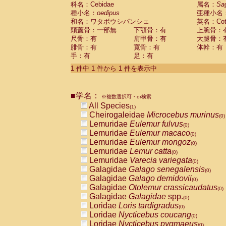
科名：Cebidae
Cebidae
Saguinus midas
属名：
Sa
(0)
種小名：
oedipus
亜種小名
Cebidae
Saguinus mystax
(0)
和名：ワタボウシパンシェ
英名：Cotto
Cebidae
Saguinus nigricollis
(0)
頭蓋骨：一部無
下顎骨：有
上腕骨：
Cebidae
Saguinus oedipus
(1)
尺骨：有
肩甲骨：有
大腿骨：
Cebidae
Saguinus weddelli
(0)
腓骨：有
寛骨：有
体幹：有
Cebidae
Saguinus
spp.
(0)
手：有
足：有
Cebidae
Aotus trivirgatus
(0)
Cebidae
Cebus albifrons
1 件中 1 件から 1 件を表示中
(0)
Cebidae
Cebus apella
(0)
Cebidae
Cebus capucinus
(0)
■学名：
Cebidae
Cebus nigrivittatus
※複数選択可・or検索
(0)
Cebidae
Cebus
spp.
All Species
(0)
(1)
Cebidae
Saimiri boliviensis
Cheirogaleidae
Microcebus murinus
(0)
(0)
Cebidae
Saimiri sciureus
Lemuridae
Eulemur fulvus
(0)
(0)
Atelidae
Alouatta caraya
Lemuridae
Eulemur macaco
(0)
(0)
Atelidae
Alouatta fusca
Lemuridae
Eulemur mongoz
(0)
(0)
Atelidae
Alouatta seniculus
Lemuridae
Lemur catta
(0)
(0)
Atelidae
Alouatta
spp.
Lemuridae
Varecia variegata
(0)
(0)
Atelidae
Ateles belzebuth
Galagidae
Galago senegalensis
(0)
(0)
Atelidae
Ateles geoffroyi
Galagidae
Galago demidovii
(0)
(0)
Atelidae
Ateles paniscus
Galagidae
Otolemur crassicaudatus
(0)
(0)
Atelidae
Ateles
spp.
Galagidae
Galagidae
spp.
(0)
(0)
Atelidae
Lagothrix lagothricha
Loridae
Loris tardigradus
(0)
(0)
Atelidae
Lagothrix lagothricha cana
Loridae
Nycticebus coucang
(0)
(0)
Pitheciidae
Cacajao calvus rubicundu
Loridae
Nycticebus pygmaeus
(0)