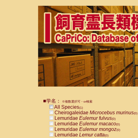
■学名：
※複数選択可・or検索
All Species
(1)
Cheirogaleidae
Microcebus murinus
(0)
Lemuridae
Eulemur fulvus
(0)
Lemuridae
Eulemur macaco
(0)
Lemuridae
Eulemur mongoz
(0)
Lemuridae
Lemur catta
(0)