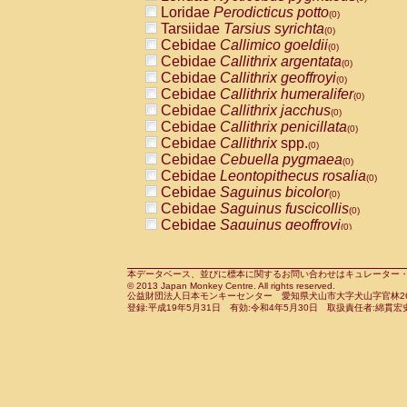
Pitheciidae
Callicebus cupreus
Loridae
Perodicticus potto
(0)
(0)
Pitheciidae
Callicebus donacophilus
Tarsiidae
Tarsius syrichta
(0
(0)
Pitheciidae
Callicebus moloch
Cebidae
Callimico goeldii
(0)
(0)
Pitheciidae
Callicebus torquatus
Cebidae
Callithrix argentata
(0)
(0)
Pitheciidae
Callicebus
spp.
Cebidae
Callithrix geoffroyi
(0)
(0)
Pitheciidae
Chiropotes satanas
Cebidae
Callithrix humeralifer
(0)
(0)
Pitheciidae
Pithecia monachus
Cebidae
Callithrix jacchus
(0)
(0)
Pitheciidae
Pithecia pithecia
Cebidae
Callithrix penicillata
(0)
(0)
Cercopithecidae
Cercocebus agilis
Cebidae
Callithrix
spp.
(0)
(0)
Cercopithecidae
Cercocebus galeritus
Cebidae
Cebuella pygmaea
(0)
Cercopithecidae
Cercocebus torquatu
Cebidae
Leontopithecus rosalia
(0)
Cercopithecidae
Cercocebus torquatus
Cebidae
Saguinus bicolor
(0)
Cercopithecidae
Cercocebus torquatu
Cebidae
Saguinus fuscicollis
(0)
Cercopithecidae
Cercocebus
hybrid
Cebidae
Saguinus geoffroyi
(0)
(0)
Cercopithecidae
Cercocebus
spp.
Cebidae
Saguinus imperator
(0)
(0)
Cercopithecidae
Lophocebus albigen
Cebidae
Saguinus labiatus
(0)
Cercopithecidae
Papio anubis
Cebidae
Saguinus leucopus
本データベース、並びに標本に関するお問い合わせはキュレーター・新宅勇太までお願い
(0)
(0)
© 2013 Japan Monkey Centre. All rights reserved.
Cercopithecidae
Papio cynocephalus
Cebidae
Saguinus midas
(
(0)
公益財団法人日本モンキーセンター 愛知県犬山市大字犬山字官林26番
Cercopithecidae
Papio hamadryas
Cebidae
Saguinus mystax
(0)
登録:平成19年5月31日 有効:令和4年5月30日 取扱責任者:綿貫宏
(0)
Cercopithecidae
Papio papio
Cebidae
Saguinus nigricollis
(0)
(0)
Cercopithecidae
Papio
spp.
Cebidae
Saguinus oedipus
(0)
(1)
Cercopithecidae
Mandrillus leucopha
Cebidae
Saguinus weddelli
(0)
Cercopithecidae
Mandrillus sphinx
Cebidae
Saguinus
spp.
(0)
(0)
Cercopithecidae
Theropithecus gelad
Cebidae
Aotus trivirgatus
(0)
Cercopithecidae
Macaca arctoides
Cebidae
Cebus albifrons
(0)
(0)