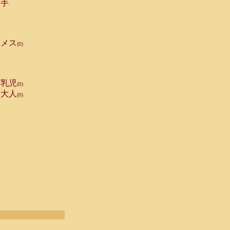
手
メス
(0)
乳児
(0)
大人
(0)