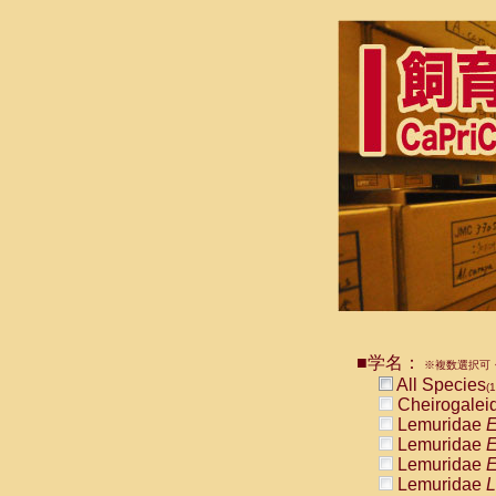
■学名：
※複数選択可・
All Species
(1
Cheirogalei
Lemuridae
E
Lemuridae
E
Lemuridae
E
Lemuridae
L