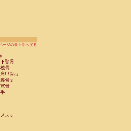
ページの最上部へ戻る
索
下顎骨
橈骨
肩甲骨
(1)
脛骨
(1)
寛骨
手
メス
(0)