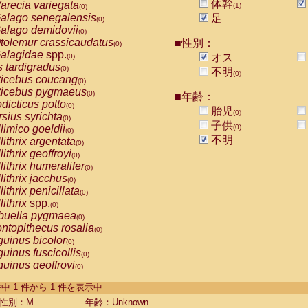
体幹
arecia variegata
(1)
(0)
alago senegalensis
足
(0)
alago demidovii
(0)
tolemur crassicaudatus
■性別：
(0)
alagidae
spp.
オス
(0)
s tardigradus
(0)
不明
(0)
ticebus coucang
(0)
ticebus pygmaeus
(0)
■年齢：
dicticus potto
(0)
胎児
(0)
rsius syrichta
(0)
子供
limico goeldii
(0)
(0)
不明
lithrix argentata
(0)
lithrix geoffroyi
(0)
lithrix humeralifer
(0)
lithrix jacchus
(0)
lithrix penicillata
(0)
lithrix
spp.
(0)
buella pygmaea
(0)
ntopithecus rosalia
(0)
uinus bicolor
(0)
uinus fuscicollis
(0)
uinus geoffroyi
(0)
uinus imperator
(0)
-1 件中 1 件から 1 件を表示中
uinus labiatus
(0)
guinus leucopus
性別：M
年齢：Unknown
(0)