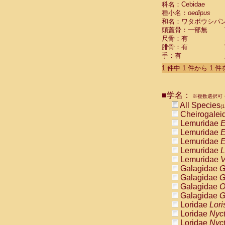
科名：Cebidae
Cebidae
Sa
種小名：
oedipus
Cebidae
Sa
和名：ワタボウシパ
Cebidae
Sag
頭蓋骨：一部無
Cebidae
Sa
尺骨：有
Cebidae
Sag
腓骨：有
Cebidae
Sa
手：有
Cebidae
Aot
Cebidae
Ceb
1 件中 1 件から 1 
Cebidae
Ceb
Cebidae
Ce
■学名：
Cebidae
Ceb
※複数選択可・
Cebidae
Ce
All Species
(1
Cebidae
Sai
Cheirogalei
Cebidae
Sai
Lemuridae
E
Atelidae
Alo
Lemuridae
E
Atelidae
Alo
Lemuridae
E
Atelidae
Alo
Lemuridae
L
Atelidae
Alo
Lemuridae
V
Atelidae
Ate
Galagidae
G
Atelidae
Ate
Galagidae
G
Atelidae
Ate
Galagidae
O
Atelidae
Ate
Galagidae
G
Atelidae
Lag
Loridae
Lori
Atelidae
Lag
Loridae
Nyc
Pitheciidae
Loridae
Nyc