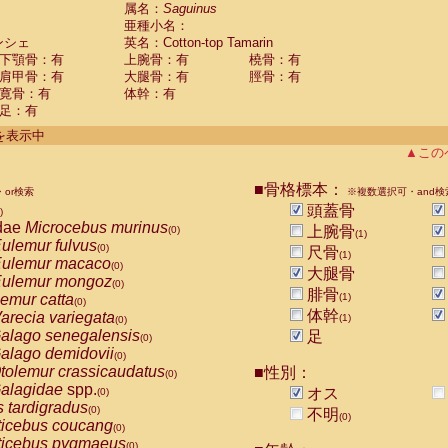
guinus midas
属名：
Saguinus
(0)
亜種小名：
guinus mystax
(0)
ンシェ
英名：Cotton-top Tamarin
uinus nigricollis
(0)
下顎骨：有
上腕骨：有
橈骨：有
guinus oedipus
(1)
肩甲骨：有
大腿骨：有
脛骨：有
uinus weddelli
(0)
寛骨：有
体幹：有
guinus
spp.
(0)
足：有
us trivirgatus
(0)
us albifrons
件を表示中
(0)
us apella
▲この
(0)
bus capucinus
(0)
us nigrivittatus
■骨格標本：
or検索
(0)
※複数選択可・and検
bus
spp.
頭蓋骨
(0)
)
miri boliviensis
dae
Microcebus murinus
(0)
上腕骨
(0)
(1)
miri sciureus
ulemur fulvus
(0)
(0)
尺骨
(1)
uatta caraya
ulemur macaco
(0)
(0)
大腿骨
uatta fusca
ulemur mongoz
(0)
(0)
腓骨
uatta seniculus
emur catta
(1)
(0)
(0)
uatta
spp.
体幹
arecia variegata
(0)
(1)
(0)
les belzebuth
alago senegalensis
足
(0)
(0)
les geoffroyi
alago demidovii
(0)
(0)
les paniscus
tolemur crassicaudatus
■性別：
(0)
(0)
les
spp.
alagidae
spp.
(0)
オス
(0)
othrix lagothricha
s tardigradus
(0)
(0)
不明
(0)
othrix lagothricha cana
ticebus coucang
(0)
(0)
Cacajao calvus rubicundus
ticebus pygmaeus
(0)
(0)