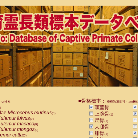
■骨格標本：
or検索
※複数選択可・and検
頭蓋骨
)
dae
Microcebus murinus
上腕骨
(0)
(1)
ulemur fulvus
(0)
尺骨
(1)
ulemur macaco
(0)
大腿骨
ulemur mongoz
(0)
腓骨
emur catta
(1)
(0)