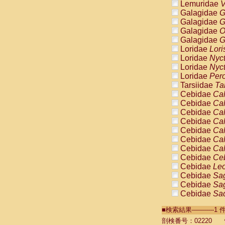
Lemuridae
V
Galagidae
G
Galagidae
G
Galagidae
O
Galagidae
G
Loridae
Lori
Loridae
Nyc
Loridae
Nyc
Loridae
Pero
Tarsiidae
Ta
Cebidae
Cal
Cebidae
Cal
Cebidae
Cal
Cebidae
Cal
Cebidae
Cal
Cebidae
Cal
Cebidae
Cal
Cebidae
Ce
Cebidae
Leo
Cebidae
Sag
Cebidae
Sag
Cebidae
Sag
Cebidae
Sag
■検索結果----------
Cebidae
Sag
Cebidae
Sa
剖検番号：02220