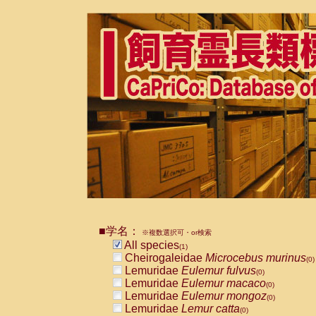
■学名：
※複数選択可・or検索
All species
(1)
Cheirogaleidae
Microcebus murinus
(0)
Lemuridae
Eulemur fulvus
(0)
Lemuridae
Eulemur macaco
(0)
Lemuridae
Eulemur mongoz
(0)
Lemuridae
Lemur catta
(0)