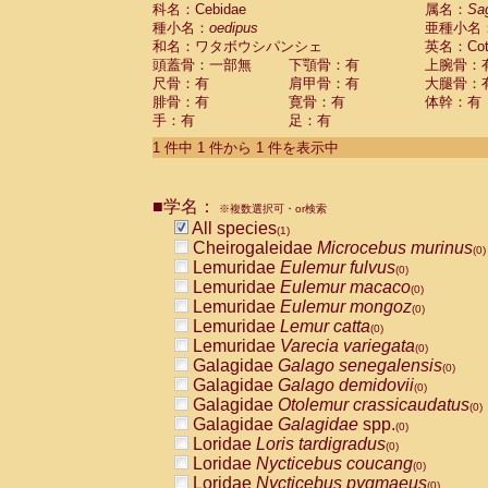
科名：Cebidae
Cebidae
Saguinus midas
属名：
Sa
(0)
種小名：
oedipus
亜種小名
Cebidae
Saguinus mystax
(0)
和名：ワタボウシパンシェ
英名：Cotto
Cebidae
Saguinus nigricollis
(0)
頭蓋骨：一部無
下顎骨：有
上腕骨：
Cebidae
Saguinus oedipus
(1)
尺骨：有
肩甲骨：有
大腿骨：
Cebidae
Saguinus weddelli
(0)
腓骨：有
寛骨：有
体幹：有
Cebidae
Saguinus
spp.
(0)
手：有
足：有
Cebidae
Aotus trivirgatus
(0)
Cebidae
Cebus albifrons
1 件中 1 件から 1 件を表示中
(0)
Cebidae
Cebus apella
(0)
Cebidae
Cebus capucinus
(0)
■学名：
Cebidae
Cebus nigrivittatus
※複数選択可・or検索
(0)
Cebidae
Cebus
spp.
All species
(0)
(1)
Cebidae
Saimiri boliviensis
Cheirogaleidae
Microcebus murinus
(0)
(0)
Cebidae
Saimiri sciureus
Lemuridae
Eulemur fulvus
(0)
(0)
Atelidae
Alouatta caraya
Lemuridae
Eulemur macaco
(0)
(0)
Atelidae
Alouatta fusca
Lemuridae
Eulemur mongoz
(0)
(0)
Atelidae
Alouatta seniculus
Lemuridae
Lemur catta
(0)
(0)
Atelidae
Alouatta
spp.
Lemuridae
Varecia variegata
(0)
(0)
Atelidae
Ateles belzebuth
Galagidae
Galago senegalensis
(0)
(0)
Atelidae
Ateles geoffroyi
Galagidae
Galago demidovii
(0)
(0)
Atelidae
Ateles paniscus
Galagidae
Otolemur crassicaudatus
(0)
(0)
Atelidae
Ateles
spp.
Galagidae
Galagidae
spp.
(0)
(0)
Atelidae
Lagothrix lagothricha
Loridae
Loris tardigradus
(0)
(0)
Atelidae
Lagothrix lagothricha cana
Loridae
Nycticebus coucang
(0)
(0)
Pitheciidae
Cacajao calvus rubicundu
Loridae
Nycticebus pygmaeus
(0)