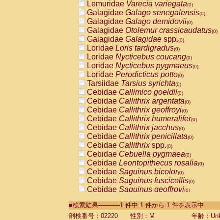
Lemuridae
Varecia variegata
(0)
Galagidae
Galago senegalensis
(0)
Galagidae
Galago demidovii
(0)
Galagidae
Otolemur crassicaudatus
(0)
Galagidae
Galagidae
spp.
(0)
Loridae
Loris tardigradus
(0)
Loridae
Nycticebus coucang
(0)
Loridae
Nycticebus pygmaeus
(0)
Loridae
Perodicticus potto
(0)
Tarsiidae
Tarsius syrichta
(0)
Cebidae
Callimico goeldii
(0)
Cebidae
Callithrix argentata
(0)
Cebidae
Callithrix geoffroyi
(0)
Cebidae
Callithrix humeralifer
(0)
Cebidae
Callithrix jacchus
(0)
Cebidae
Callithrix penicillata
(0)
Cebidae
Callithrix
spp.
(0)
Cebidae
Cebuella pygmaea
(0)
Cebidae
Leontopithecus rosalia
(0)
Cebidae
Saguinus bicolor
(0)
Cebidae
Saguinus fuscicollis
(0)
Cebidae
Saguinus geoffroyi
(0)
Cebidae
Saguinus imperator
(0)
■検索結果-----------1 件中 1 件から 1 件を表示中
Cebidae
Saguinus labiatus
(0)
Cebidae
Saguinus leucopus
剖検番号：02220
性別：M
年齢：Unk
(0)