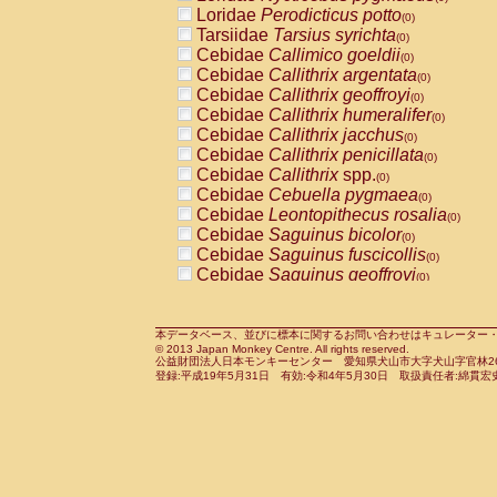
Pitheciidae
Callicebus cupreus
Loridae
Perodicticus potto
(0)
(0)
Pitheciidae
Callicebus donacophilus
Tarsiidae
Tarsius syrichta
(0
(0)
Pitheciidae
Callicebus moloch
Cebidae
Callimico goeldii
(0)
(0)
Pitheciidae
Callicebus torquatus
Cebidae
Callithrix argentata
(0)
(0)
Pitheciidae
Callicebus
spp.
Cebidae
Callithrix geoffroyi
(0)
(0)
Pitheciidae
Chiropotes satanas
Cebidae
Callithrix humeralifer
(0)
(0)
Pitheciidae
Pithecia monachus
Cebidae
Callithrix jacchus
(0)
(0)
Pitheciidae
Pithecia pithecia
Cebidae
Callithrix penicillata
(0)
(0)
Cercopithecidae
Cercocebus agilis
Cebidae
Callithrix
spp.
(0)
(0)
Cercopithecidae
Cercocebus galeritus
Cebidae
Cebuella pygmaea
(0)
Cercopithecidae
Cercocebus torquatu
Cebidae
Leontopithecus rosalia
(0)
Cercopithecidae
Cercocebus torquatus
Cebidae
Saguinus bicolor
(0)
Cercopithecidae
Cercocebus torquatu
Cebidae
Saguinus fuscicollis
(0)
Cercopithecidae
Cercocebus
hybrid
Cebidae
Saguinus geoffroyi
(0)
(0)
Cercopithecidae
Cercocebus
spp.
Cebidae
Saguinus imperator
(0)
(0)
Cercopithecidae
Lophocebus albigen
Cebidae
Saguinus labiatus
(0)
Cercopithecidae
Papio anubis
Cebidae
Saguinus leucopus
本データベース、並びに標本に関するお問い合わせはキュレーター・新宅勇太までお願い
(0)
(0)
© 2013 Japan Monkey Centre. All rights reserved.
Cercopithecidae
Papio cynocephalus
Cebidae
Saguinus midas
(
(0)
公益財団法人日本モンキーセンター 愛知県犬山市大字犬山字官林26番
Cercopithecidae
Papio hamadryas
Cebidae
Saguinus mystax
(0)
登録:平成19年5月31日 有効:令和4年5月30日 取扱責任者:綿貫宏
(0)
Cercopithecidae
Papio papio
Cebidae
Saguinus nigricollis
(0)
(0)
Cercopithecidae
Papio
spp.
Cebidae
Saguinus oedipus
(0)
(1)
Cercopithecidae
Mandrillus leucopha
Cebidae
Saguinus weddelli
(0)
Cercopithecidae
Mandrillus sphinx
Cebidae
Saguinus
spp.
(0)
(0)
Cercopithecidae
Theropithecus gelad
Cebidae
Aotus trivirgatus
(0)
Cercopithecidae
Macaca arctoides
Cebidae
Cebus albifrons
(0)
(0)