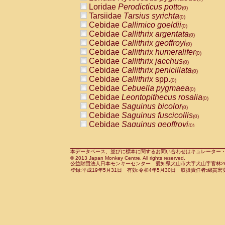
Pitheciidae
Callicebus cupreus
Loridae
Perodicticus potto
(0)
(0)
Pitheciidae
Callicebus donacophilus
Tarsiidae
Tarsius syrichta
(0
(0)
Pitheciidae
Callicebus moloch
Cebidae
Callimico goeldii
(0)
(0)
Pitheciidae
Callicebus torquatus
Cebidae
Callithrix argentata
(0)
(0)
Pitheciidae
Callicebus
spp.
Cebidae
Callithrix geoffroyi
(0)
(0)
Pitheciidae
Chiropotes satanas
Cebidae
Callithrix humeralifer
(0)
(0)
Pitheciidae
Pithecia monachus
Cebidae
Callithrix jacchus
(0)
(0)
Pitheciidae
Pithecia pithecia
Cebidae
Callithrix penicillata
(0)
(0)
Cercopithecidae
Cercocebus agilis
Cebidae
Callithrix
spp.
(0)
(0)
Cercopithecidae
Cercocebus galeritus
Cebidae
Cebuella pygmaea
(0)
Cercopithecidae
Cercocebus torquatu
Cebidae
Leontopithecus rosalia
(0)
Cercopithecidae
Cercocebus torquatus
Cebidae
Saguinus bicolor
(0)
Cercopithecidae
Cercocebus torquatu
Cebidae
Saguinus fuscicollis
(0)
Cercopithecidae
Cercocebus
hybrid
Cebidae
Saguinus geoffroyi
(0)
(0)
Cercopithecidae
Cercocebus
spp.
Cebidae
Saguinus imperator
(0)
(0)
Cercopithecidae
Lophocebus albigen
Cebidae
Saguinus labiatus
(0)
Cercopithecidae
Papio anubis
Cebidae
Saguinus leucopus
本データベース、並びに標本に関するお問い合わせはキュレーター・新宅勇太までお願い
(0)
(0)
© 2013 Japan Monkey Centre. All rights reserved.
Cercopithecidae
Papio cynocephalus
Cebidae
Saguinus midas
(
(0)
公益財団法人日本モンキーセンター 愛知県犬山市大字犬山字官林26番
Cercopithecidae
Papio hamadryas
Cebidae
Saguinus mystax
(0)
登録:平成19年5月31日 有効:令和4年5月30日 取扱責任者:綿貫宏
(0)
Cercopithecidae
Papio papio
Cebidae
Saguinus nigricollis
(0)
(0)
Cercopithecidae
Papio
spp.
Cebidae
Saguinus oedipus
(0)
(1)
Cercopithecidae
Mandrillus leucopha
Cebidae
Saguinus weddelli
(0)
Cercopithecidae
Mandrillus sphinx
Cebidae
Saguinus
spp.
(0)
(0)
Cercopithecidae
Theropithecus gelad
Cebidae
Aotus trivirgatus
(0)
Cercopithecidae
Macaca arctoides
Cebidae
Cebus albifrons
(0)
(0)