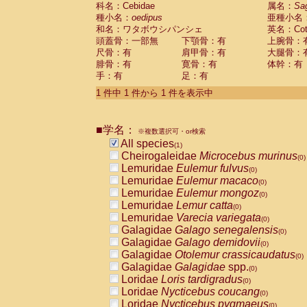
科名：Cebidae
Cebidae
Saguinus midas
属名：
Sa
(0)
種小名：
oedipus
亜種小名
Cebidae
Saguinus mystax
(0)
和名：ワタボウシパンシェ
英名：Cotto
Cebidae
Saguinus nigricollis
(0)
頭蓋骨：一部無
下顎骨：有
上腕骨：
Cebidae
Saguinus oedipus
(1)
尺骨：有
肩甲骨：有
大腿骨：
Cebidae
Saguinus weddelli
(0)
腓骨：有
寛骨：有
体幹：有
Cebidae
Saguinus
spp.
(0)
手：有
足：有
Cebidae
Aotus trivirgatus
(0)
Cebidae
Cebus albifrons
1 件中 1 件から 1 件を表示中
(0)
Cebidae
Cebus apella
(0)
Cebidae
Cebus capucinus
(0)
■学名：
Cebidae
Cebus nigrivittatus
※複数選択可・or検索
(0)
Cebidae
Cebus
spp.
All species
(0)
(1)
Cebidae
Saimiri boliviensis
Cheirogaleidae
Microcebus murinus
(0)
(0)
Cebidae
Saimiri sciureus
Lemuridae
Eulemur fulvus
(0)
(0)
Atelidae
Alouatta caraya
Lemuridae
Eulemur macaco
(0)
(0)
Atelidae
Alouatta fusca
Lemuridae
Eulemur mongoz
(0)
(0)
Atelidae
Alouatta seniculus
Lemuridae
Lemur catta
(0)
(0)
Atelidae
Alouatta
spp.
Lemuridae
Varecia variegata
(0)
(0)
Atelidae
Ateles belzebuth
Galagidae
Galago senegalensis
(0)
(0)
Atelidae
Ateles geoffroyi
Galagidae
Galago demidovii
(0)
(0)
Atelidae
Ateles paniscus
Galagidae
Otolemur crassicaudatus
(0)
(0)
Atelidae
Ateles
spp.
Galagidae
Galagidae
spp.
(0)
(0)
Atelidae
Lagothrix lagothricha
Loridae
Loris tardigradus
(0)
(0)
Atelidae
Lagothrix lagothricha cana
Loridae
Nycticebus coucang
(0)
(0)
Pitheciidae
Cacajao calvus rubicundu
Loridae
Nycticebus pygmaeus
(0)