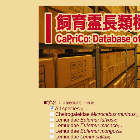
■学名：
※複数選択可・or検索
All species
(1)
Cheirogaleidae
Microcebus murinus
(0)
Lemuridae
Eulemur fulvus
(0)
Lemuridae
Eulemur macaco
(0)
Lemuridae
Eulemur mongoz
(0)
Lemuridae
Lemur catta
(0)