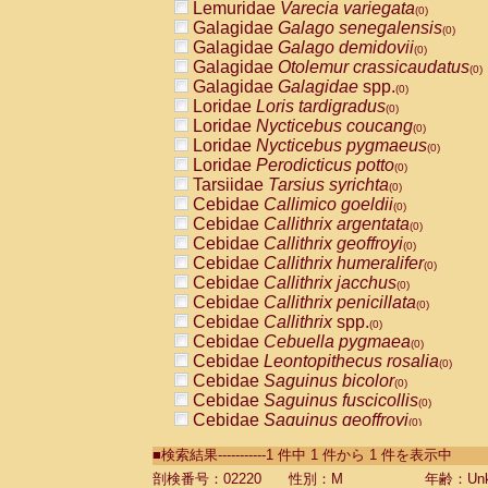
Lemuridae
Varecia variegata
(0)
Galagidae
Galago senegalensis
(0)
Galagidae
Galago demidovii
(0)
Galagidae
Otolemur crassicaudatus
(0)
Galagidae
Galagidae
spp.
(0)
Loridae
Loris tardigradus
(0)
Loridae
Nycticebus coucang
(0)
Loridae
Nycticebus pygmaeus
(0)
Loridae
Perodicticus potto
(0)
Tarsiidae
Tarsius syrichta
(0)
Cebidae
Callimico goeldii
(0)
Cebidae
Callithrix argentata
(0)
Cebidae
Callithrix geoffroyi
(0)
Cebidae
Callithrix humeralifer
(0)
Cebidae
Callithrix jacchus
(0)
Cebidae
Callithrix penicillata
(0)
Cebidae
Callithrix
spp.
(0)
Cebidae
Cebuella pygmaea
(0)
Cebidae
Leontopithecus rosalia
(0)
Cebidae
Saguinus bicolor
(0)
Cebidae
Saguinus fuscicollis
(0)
Cebidae
Saguinus geoffroyi
(0)
Cebidae
Saguinus imperator
(0)
■検索結果-----------1 件中 1 件から 1 件を表示中
Cebidae
Saguinus labiatus
(0)
Cebidae
Saguinus leucopus
剖検番号：02220
性別：M
年齢：Unk
(0)