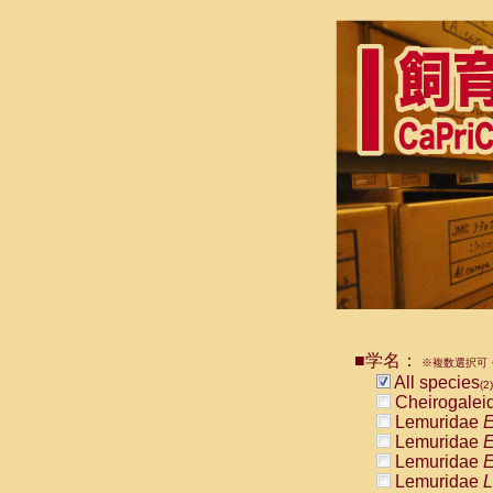
■学名：
※複数選択可・
All species
(2)
Cheirogalei
Lemuridae
E
Lemuridae
E
Lemuridae
E
Lemuridae
L