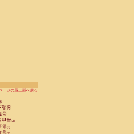
ページの最上部へ戻る
索
下顎骨
橈骨
肩甲骨
(2)
脛骨
(2)
寛骨
(2)