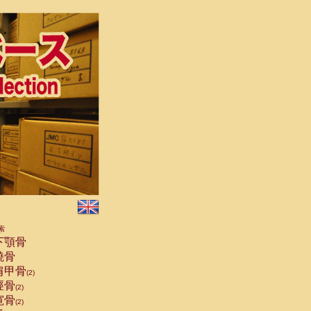
索
下顎骨
橈骨
肩甲骨
(2)
脛骨
(2)
寛骨
(2)