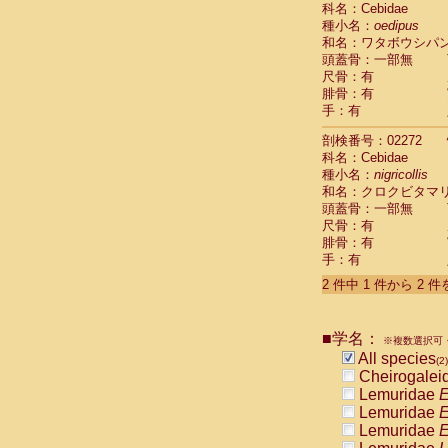
科名：Cebidae
Cebidae
Sa
種小名：
oedipus
Cebidae
Sa
和名：ワタボウシパ
Cebidae
Sag
頭蓋骨：一部無
Cebidae
Sa
尺骨：有
Cebidae
Sag
腓骨：有
Cebidae
Sa
手：有
Cebidae
Aot
Cebidae
Ceb
剖検番号：02272
Cebidae
Ceb
科名：Cebidae
Cebidae
Ce
種小名：
nigricollis
Cebidae
Ceb
和名：クロクビタマ
Cebidae
Ce
頭蓋骨：一部無
Cebidae
Sai
尺骨：有
腓骨：有
Cebidae
Sai
手：有
Atelidae
Alo
Atelidae
Alo
2 件中 1 件から 2 
Atelidae
Alo
Atelidae
Alo
Atelidae
Ate
■学名：
※複数選択可・
Atelidae
Ate
All species
(2)
Atelidae
Ate
Cheirogalei
Atelidae
Ate
Lemuridae
E
Atelidae
Lag
Lemuridae
E
Atelidae
Lag
Lemuridae
E
Pitheciidae