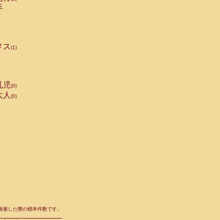
手
メス
(1)
乳児
(0)
大人
(0)
て検索した際の標本件数です。