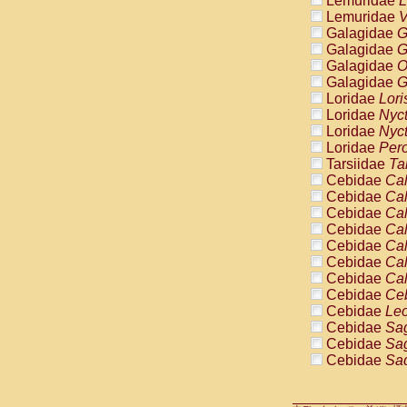
Lemuridae
L
Pitheciidae
Lemuridae
V
Pitheciidae
Galagidae
G
Pitheciidae
Galagidae
G
Pitheciidae
Galagidae
O
Pitheciidae
Galagidae
G
Pitheciidae
Loridae
Lori
Pitheciidae
Loridae
Nyc
Pitheciidae
Loridae
Nyc
Cercopithec
Loridae
Pero
Cercopithec
Tarsiidae
Ta
Cercopithec
Cebidae
Cal
Cercopithec
Cebidae
Cal
Cercopithec
Cebidae
Cal
Cercopithec
Cebidae
Cal
Cercopithec
Cebidae
Cal
Cercopithec
Cebidae
Cal
Cercopithec
Cebidae
Cal
Cercopithec
Cebidae
Ce
Cercopithec
Cebidae
Leo
Cercopithec
Cebidae
Sag
Cercopithec
Cebidae
Sag
Cercopithec
Cebidae
Sag
Cercopithec
Cebidae
Sag
Cercopithec
Cebidae
Sag
Cercopithec