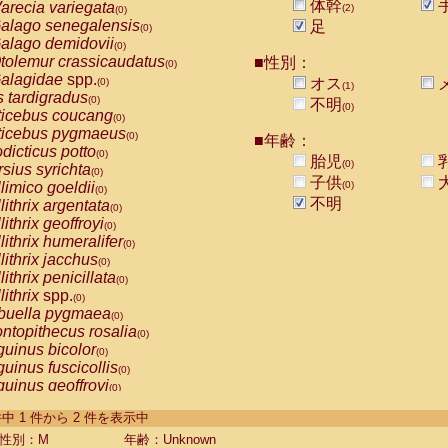
体幹
arecia variegata
(2)
(0)
alago senegalensis
足
(0)
alago demidovii
(0)
tolemur crassicaudatus
■性別：
(0)
alagidae
spp.
オス
(0)
(1)
s tardigradus
(0)
不明
(0)
ticebus coucang
(0)
ticebus pygmaeus
(0)
■年齢：
dicticus potto
(0)
胎児
(0)
rsius syrichta
(0)
子供
limico goeldii
(0)
(0)
不明
lithrix argentata
(0)
lithrix geoffroyi
(0)
lithrix humeralifer
(0)
lithrix jacchus
(0)
lithrix penicillata
(0)
lithrix
spp.
(0)
buella pygmaea
(0)
ntopithecus rosalia
(0)
uinus bicolor
(0)
uinus fuscicollis
(0)
uinus geoffroyi
(0)
uinus imperator
(0)
-2 件中 1 件から 2 件を表示中
uinus labiatus
(0)
guinus leucopus
性別：M
年齢：Unknown
(0)