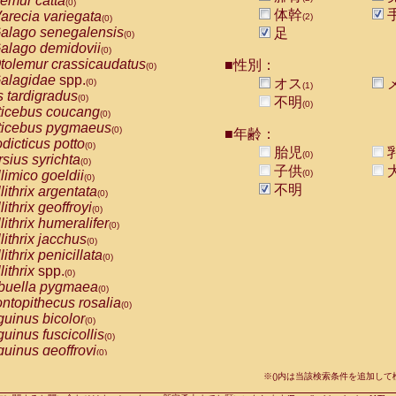
emur catta
(0)
Callicebus cupreus
(0)
体幹
arecia variegata
(2)
(0)
Callicebus donacophilus
(0)
alago senegalensis
足
(0)
Callicebus moloch
(0)
alago demidovii
(0)
Callicebus torquatus
(0)
tolemur crassicaudatus
■性別：
(0)
Callicebus
spp.
(0)
alagidae
spp.
オス
(0)
(1)
Chiropotes satanas
(0)
s tardigradus
(0)
不明
Pithecia monachus
(0)
(0)
ticebus coucang
(0)
Pithecia pithecia
(0)
ticebus pygmaeus
(0)
■年齢：
idae
Cercocebus agilis
(0)
dicticus potto
(0)
胎児
idae
Cercocebus galeritus chrysogaster
(0)
(0)
rsius syrichta
(0)
idae
Cercocebus torquatus atys
子供
(0)
limico goeldii
(0)
(0)
idae
Cercocebus torquatus lunulatus
(0)
不明
lithrix argentata
(0)
idae
Cercocebus torquatus torquatus
(0)
lithrix geoffroyi
(0)
idae
Cercocebus
hybrid
(0)
lithrix humeralifer
(0)
idae
Cercocebus
spp.
(0)
lithrix jacchus
(0)
idae
Lophocebus albigena
(0)
lithrix penicillata
(0)
idae
Papio anubis
(0)
lithrix
spp.
(0)
idae
Papio cynocephalus
(0)
buella pygmaea
(0)
idae
Papio hamadryas
(0)
ntopithecus rosalia
(0)
idae
Papio papio
(0)
uinus bicolor
(0)
idae
Papio
spp.
(0)
uinus fuscicollis
(0)
idae
Mandrillus leucophaeus
(0)
uinus geoffroyi
(0)
idae
Mandrillus sphinx
(0)
uinus imperator
(0)
idae
Theropithecus gelada
※()内は当該検索条件を追加し
(0)
uinus labiatus
(0)
idae
Macaca arctoides
(0)