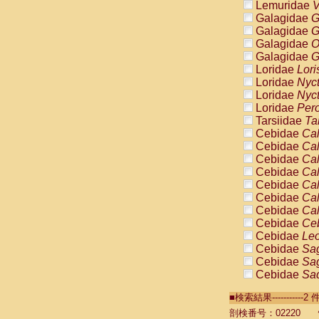
Lemuridae
V
Galagidae
G
Galagidae
G
Galagidae
O
Galagidae
G
Loridae
Lori
Loridae
Nyc
Loridae
Nyc
Loridae
Pero
Tarsiidae
Ta
Cebidae
Cal
Cebidae
Cal
Cebidae
Cal
Cebidae
Cal
Cebidae
Cal
Cebidae
Cal
Cebidae
Cal
Cebidae
Ce
Cebidae
Leo
Cebidae
Sag
Cebidae
Sag
Cebidae
Sag
Cebidae
Sag
■検索結果----------
Cebidae
Sag
Cebidae
Sa
剖検番号：02220