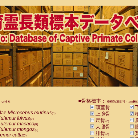
■骨格標本：
or検索
※複数選択可・and検
頭蓋骨
dae
Microcebus murinus
上腕骨
(0)
ulemur fulvus
(0)
尺骨
(2)
ulemur macaco
(0)
大腿骨
ulemur mongoz
(0)
腓骨
emur catta
(2)
(0)