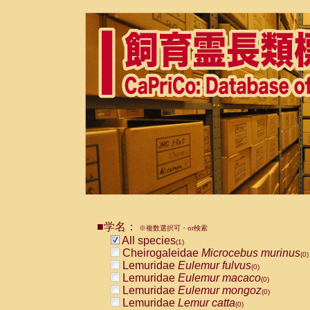
■学名：
※複数選択可・or検索
All species
(1)
Cheirogaleidae
Microcebus murinus
(0)
Lemuridae
Eulemur fulvus
(0)
Lemuridae
Eulemur macaco
(0)
Lemuridae
Eulemur mongoz
(0)
Lemuridae
Lemur catta
(0)