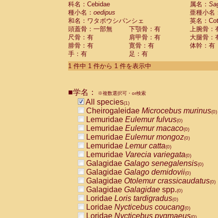
科名：Cebidae
Cebidae
Saguinus midas
属名：
Sa
(0)
種小名：
oedipus
亜種小名
Cebidae
Saguinus mystax
(0)
和名：ワタボウシパンシェ
英名：Cotto
Cebidae
Saguinus nigricollis
(0)
頭蓋骨：一部無
下顎骨：有
上腕骨：
Cebidae
Saguinus oedipus
(1)
尺骨：有
肩甲骨：有
大腿骨：
Cebidae
Saguinus weddelli
(0)
腓骨：有
寛骨：有
体幹：有
Cebidae
Saguinus
spp.
(0)
手：有
足：有
Cebidae
Aotus trivirgatus
(0)
Cebidae
Cebus albifrons
1 件中 1 件から 1 件を表示中
(0)
Cebidae
Cebus apella
(0)
Cebidae
Cebus capucinus
(0)
■学名：
Cebidae
Cebus nigrivittatus
※複数選択可・or検索
(0)
Cebidae
Cebus
spp.
All species
(0)
(1)
Cebidae
Saimiri boliviensis
Cheirogaleidae
Microcebus murinus
(0)
(0)
Cebidae
Saimiri sciureus
Lemuridae
Eulemur fulvus
(0)
(0)
Atelidae
Alouatta caraya
Lemuridae
Eulemur macaco
(0)
(0)
Atelidae
Alouatta fusca
Lemuridae
Eulemur mongoz
(0)
(0)
Atelidae
Alouatta seniculus
Lemuridae
Lemur catta
(0)
(0)
Atelidae
Alouatta
spp.
Lemuridae
Varecia variegata
(0)
(0)
Atelidae
Ateles belzebuth
Galagidae
Galago senegalensis
(0)
(0)
Atelidae
Ateles geoffroyi
Galagidae
Galago demidovii
(0)
(0)
Atelidae
Ateles paniscus
Galagidae
Otolemur crassicaudatus
(0)
(0)
Atelidae
Ateles
spp.
Galagidae
Galagidae
spp.
(0)
(0)
Atelidae
Lagothrix lagothricha
Loridae
Loris tardigradus
(0)
(0)
Atelidae
Lagothrix lagothricha cana
Loridae
Nycticebus coucang
(0)
(0)
Pitheciidae
Cacajao calvus rubicundu
Loridae
Nycticebus pygmaeus
(0)