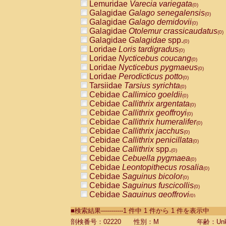
Lemuridae
Varecia variegata
(0)
Galagidae
Galago senegalensis
(0)
Galagidae
Galago demidovii
(0)
Galagidae
Otolemur crassicaudatus
(0)
Galagidae
Galagidae
spp.
(0)
Loridae
Loris tardigradus
(0)
Loridae
Nycticebus coucang
(0)
Loridae
Nycticebus pygmaeus
(0)
Loridae
Perodicticus potto
(0)
Tarsiidae
Tarsius syrichta
(0)
Cebidae
Callimico goeldii
(0)
Cebidae
Callithrix argentata
(0)
Cebidae
Callithrix geoffroyi
(0)
Cebidae
Callithrix humeralifer
(0)
Cebidae
Callithrix jacchus
(0)
Cebidae
Callithrix penicillata
(0)
Cebidae
Callithrix
spp.
(0)
Cebidae
Cebuella pygmaea
(0)
Cebidae
Leontopithecus rosalia
(0)
Cebidae
Saguinus bicolor
(0)
Cebidae
Saguinus fuscicollis
(0)
Cebidae
Saguinus geoffroyi
(0)
Cebidae
Saguinus imperator
(0)
■検索結果-----------1 件中 1 件から 1 件を表示中
Cebidae
Saguinus labiatus
(0)
Cebidae
Saguinus leucopus
剖検番号：02220
性別：M
年齢：Unk
(0)