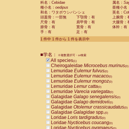
科名：Cebidae
Cebidae
Saguinus midas
属名：
Sa
(0)
種小名：
oedipus
亜種小名
Cebidae
Saguinus mystax
(0)
和名：ワタボウシパンシェ
英名：Cotto
Cebidae
Saguinus nigricollis
(0)
頭蓋骨：一部無
下顎骨：有
上腕骨：
Cebidae
Saguinus oedipus
(1)
尺骨：有
肩甲骨：有
大腿骨：
Cebidae
Saguinus weddelli
(0)
腓骨：有
寛骨：有
体幹：有
Cebidae
Saguinus
spp.
(0)
手：有
足：有
Cebidae
Aotus trivirgatus
(0)
Cebidae
Cebus albifrons
1 件中 1 件から 1 件を表示中
(0)
Cebidae
Cebus apella
(0)
Cebidae
Cebus capucinus
(0)
■学名：
Cebidae
Cebus nigrivittatus
※複数選択可・or検索
(0)
Cebidae
Cebus
spp.
All species
(0)
(1)
Cebidae
Saimiri boliviensis
Cheirogaleidae
Microcebus murinus
(0)
(0)
Cebidae
Saimiri sciureus
Lemuridae
Eulemur fulvus
(0)
(0)
Atelidae
Alouatta caraya
Lemuridae
Eulemur macaco
(0)
(0)
Atelidae
Alouatta fusca
Lemuridae
Eulemur mongoz
(0)
(0)
Atelidae
Alouatta seniculus
Lemuridae
Lemur catta
(0)
(0)
Atelidae
Alouatta
spp.
Lemuridae
Varecia variegata
(0)
(0)
Atelidae
Ateles belzebuth
Galagidae
Galago senegalensis
(0)
(0)
Atelidae
Ateles geoffroyi
Galagidae
Galago demidovii
(0)
(0)
Atelidae
Ateles paniscus
Galagidae
Otolemur crassicaudatus
(0)
(0)
Atelidae
Ateles
spp.
Galagidae
Galagidae
spp.
(0)
(0)
Atelidae
Lagothrix lagothricha
Loridae
Loris tardigradus
(0)
(0)
Atelidae
Lagothrix lagothricha cana
Loridae
Nycticebus coucang
(0)
(0)
Pitheciidae
Cacajao calvus rubicundu
Loridae
Nycticebus pygmaeus
(0)