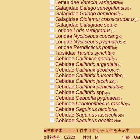
Lemuridae
Varecia variegata
(0)
Galagidae
Galago senegalensis
(0)
Galagidae
Galago demidovii
(0)
Galagidae
Otolemur crassicaudatus
(0)
Galagidae
Galagidae
spp.
(0)
Loridae
Loris tardigradus
(0)
Loridae
Nycticebus coucang
(0)
Loridae
Nycticebus pygmaeus
(0)
Loridae
Perodicticus potto
(0)
Tarsiidae
Tarsius syrichta
(0)
Cebidae
Callimico goeldii
(0)
Cebidae
Callithrix argentata
(0)
Cebidae
Callithrix geoffroyi
(0)
Cebidae
Callithrix humeralifer
(0)
Cebidae
Callithrix jacchus
(0)
Cebidae
Callithrix penicillata
(0)
Cebidae
Callithrix
spp.
(0)
Cebidae
Cebuella pygmaea
(0)
Cebidae
Leontopithecus rosalia
(0)
Cebidae
Saguinus bicolor
(0)
Cebidae
Saguinus fuscicollis
(0)
Cebidae
Saguinus geoffroyi
(0)
Cebidae
Saguinus imperator
(0)
■検索結果-----------1 件中 1 件から 1 件を表示中
Cebidae
Saguinus labiatus
(0)
Cebidae
Saguinus leucopus
剖検番号：02220
性別：M
年齢：Unk
(0)