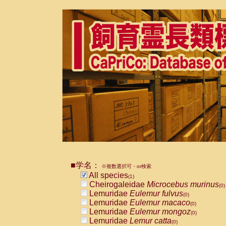
■学名：
※複数選択可・or検索
All species
(1)
Cheirogaleidae
Microcebus murinus
(0)
Lemuridae
Eulemur fulvus
(0)
Lemuridae
Eulemur macaco
(0)
Lemuridae
Eulemur mongoz
(0)
Lemuridae
Lemur catta
(0)