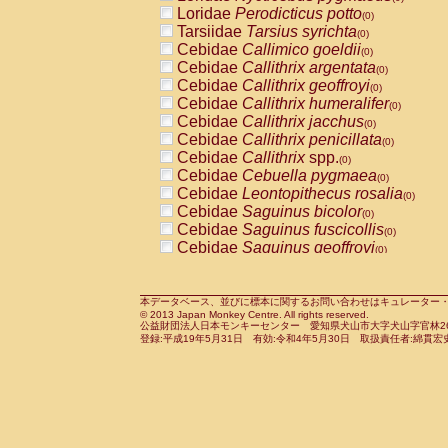
Pitheciidae
Callicebus cupreus
Loridae
Perodicticus potto
(0)
(0)
Pitheciidae
Callicebus donacophilus
Tarsiidae
Tarsius syrichta
(0
(0)
Pitheciidae
Callicebus moloch
Cebidae
Callimico goeldii
(0)
(0)
Pitheciidae
Callicebus torquatus
Cebidae
Callithrix argentata
(0)
(0)
Pitheciidae
Callicebus
spp.
Cebidae
Callithrix geoffroyi
(0)
(0)
Pitheciidae
Chiropotes satanas
Cebidae
Callithrix humeralifer
(0)
(0)
Pitheciidae
Pithecia monachus
Cebidae
Callithrix jacchus
(0)
(0)
Pitheciidae
Pithecia pithecia
Cebidae
Callithrix penicillata
(0)
(0)
Cercopithecidae
Cercocebus agilis
Cebidae
Callithrix
spp.
(0)
(0)
Cercopithecidae
Cercocebus galeritus
Cebidae
Cebuella pygmaea
(0)
Cercopithecidae
Cercocebus torquatu
Cebidae
Leontopithecus rosalia
(0)
Cercopithecidae
Cercocebus torquatus
Cebidae
Saguinus bicolor
(0)
Cercopithecidae
Cercocebus torquatu
Cebidae
Saguinus fuscicollis
(0)
Cercopithecidae
Cercocebus
hybrid
Cebidae
Saguinus geoffroyi
(0)
(0)
Cercopithecidae
Cercocebus
spp.
Cebidae
Saguinus imperator
(0)
(0)
Cercopithecidae
Lophocebus albigen
Cebidae
Saguinus labiatus
(0)
Cercopithecidae
Papio anubis
Cebidae
Saguinus leucopus
本データベース、並びに標本に関するお問い合わせはキュレーター・新宅勇太までお願い
(0)
(0)
© 2013 Japan Monkey Centre. All rights reserved.
Cercopithecidae
Papio cynocephalus
Cebidae
Saguinus midas
(
(0)
公益財団法人日本モンキーセンター 愛知県犬山市大字犬山字官林26番
Cercopithecidae
Papio hamadryas
Cebidae
Saguinus mystax
(0)
登録:平成19年5月31日 有効:令和4年5月30日 取扱責任者:綿貫宏
(0)
Cercopithecidae
Papio papio
Cebidae
Saguinus nigricollis
(0)
(0)
Cercopithecidae
Papio
spp.
Cebidae
Saguinus oedipus
(0)
(1)
Cercopithecidae
Mandrillus leucopha
Cebidae
Saguinus weddelli
(0)
Cercopithecidae
Mandrillus sphinx
Cebidae
Saguinus
spp.
(0)
(0)
Cercopithecidae
Theropithecus gelad
Cebidae
Aotus trivirgatus
(0)
Cercopithecidae
Macaca arctoides
Cebidae
Cebus albifrons
(0)
(0)