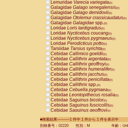
Lemuridae
Varecia variegata
(0)
Galagidae
Galago senegalensis
(0)
Galagidae
Galago demidovii
(0)
Galagidae
Otolemur crassicaudatus
(0)
Galagidae
Galagidae
spp.
(0)
Loridae
Loris tardigradus
(0)
Loridae
Nycticebus coucang
(0)
Loridae
Nycticebus pygmaeus
(0)
Loridae
Perodicticus potto
(0)
Tarsiidae
Tarsius syrichta
(0)
Cebidae
Callimico goeldii
(0)
Cebidae
Callithrix argentata
(0)
Cebidae
Callithrix geoffroyi
(0)
Cebidae
Callithrix humeralifer
(0)
Cebidae
Callithrix jacchus
(0)
Cebidae
Callithrix penicillata
(0)
Cebidae
Callithrix
spp.
(0)
Cebidae
Cebuella pygmaea
(0)
Cebidae
Leontopithecus rosalia
(0)
Cebidae
Saguinus bicolor
(0)
Cebidae
Saguinus fuscicollis
(0)
Cebidae
Saguinus geoffroyi
(0)
Cebidae
Saguinus imperator
(0)
■検索結果-----------1 件中 1 件から 1 件を表示中
Cebidae
Saguinus labiatus
(0)
Cebidae
Saguinus leucopus
剖検番号：02220
性別：M
年齢：Unk
(0)