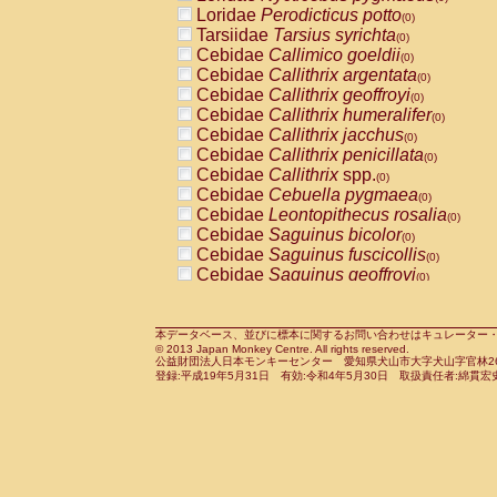
Pitheciidae
Callicebus cupreus
Loridae
Perodicticus potto
(0)
(0)
Pitheciidae
Callicebus donacophilus
Tarsiidae
Tarsius syrichta
(0
(0)
Pitheciidae
Callicebus moloch
Cebidae
Callimico goeldii
(0)
(0)
Pitheciidae
Callicebus torquatus
Cebidae
Callithrix argentata
(0)
(0)
Pitheciidae
Callicebus
spp.
Cebidae
Callithrix geoffroyi
(0)
(0)
Pitheciidae
Chiropotes satanas
Cebidae
Callithrix humeralifer
(0)
(0)
Pitheciidae
Pithecia monachus
Cebidae
Callithrix jacchus
(0)
(0)
Pitheciidae
Pithecia pithecia
Cebidae
Callithrix penicillata
(0)
(0)
Cercopithecidae
Cercocebus agilis
Cebidae
Callithrix
spp.
(0)
(0)
Cercopithecidae
Cercocebus galeritus
Cebidae
Cebuella pygmaea
(0)
Cercopithecidae
Cercocebus torquatu
Cebidae
Leontopithecus rosalia
(0)
Cercopithecidae
Cercocebus torquatus
Cebidae
Saguinus bicolor
(0)
Cercopithecidae
Cercocebus torquatu
Cebidae
Saguinus fuscicollis
(0)
Cercopithecidae
Cercocebus
hybrid
Cebidae
Saguinus geoffroyi
(0)
(0)
Cercopithecidae
Cercocebus
spp.
Cebidae
Saguinus imperator
(0)
(0)
Cercopithecidae
Lophocebus albigen
Cebidae
Saguinus labiatus
(0)
Cercopithecidae
Papio anubis
Cebidae
Saguinus leucopus
本データベース、並びに標本に関するお問い合わせはキュレーター・新宅勇太までお願い
(0)
(0)
© 2013 Japan Monkey Centre. All rights reserved.
Cercopithecidae
Papio cynocephalus
Cebidae
Saguinus midas
(
(0)
公益財団法人日本モンキーセンター 愛知県犬山市大字犬山字官林26番
Cercopithecidae
Papio hamadryas
Cebidae
Saguinus mystax
(0)
登録:平成19年5月31日 有効:令和4年5月30日 取扱責任者:綿貫宏
(0)
Cercopithecidae
Papio papio
Cebidae
Saguinus nigricollis
(0)
(0)
Cercopithecidae
Papio
spp.
Cebidae
Saguinus oedipus
(0)
(1)
Cercopithecidae
Mandrillus leucopha
Cebidae
Saguinus weddelli
(0)
Cercopithecidae
Mandrillus sphinx
Cebidae
Saguinus
spp.
(0)
(0)
Cercopithecidae
Theropithecus gelad
Cebidae
Aotus trivirgatus
(0)
Cercopithecidae
Macaca arctoides
Cebidae
Cebus albifrons
(0)
(0)