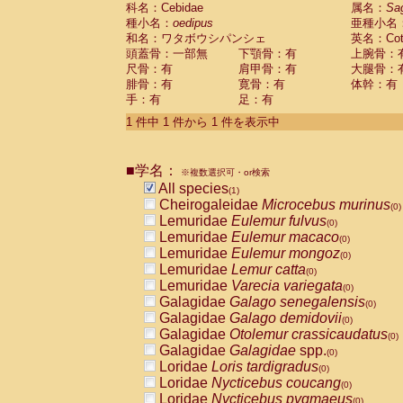
科名：Cebidae
Cebidae
Saguinus midas
属名：
Sa
(0)
種小名：
oedipus
亜種小名
Cebidae
Saguinus mystax
(0)
和名：ワタボウシパンシェ
英名：Cotto
Cebidae
Saguinus nigricollis
(0)
頭蓋骨：一部無
下顎骨：有
上腕骨：
Cebidae
Saguinus oedipus
(1)
尺骨：有
肩甲骨：有
大腿骨：
Cebidae
Saguinus weddelli
(0)
腓骨：有
寛骨：有
体幹：有
Cebidae
Saguinus
spp.
(0)
手：有
足：有
Cebidae
Aotus trivirgatus
(0)
Cebidae
Cebus albifrons
1 件中 1 件から 1 件を表示中
(0)
Cebidae
Cebus apella
(0)
Cebidae
Cebus capucinus
(0)
■学名：
Cebidae
Cebus nigrivittatus
※複数選択可・or検索
(0)
Cebidae
Cebus
spp.
All species
(0)
(1)
Cebidae
Saimiri boliviensis
Cheirogaleidae
Microcebus murinus
(0)
(0)
Cebidae
Saimiri sciureus
Lemuridae
Eulemur fulvus
(0)
(0)
Atelidae
Alouatta caraya
Lemuridae
Eulemur macaco
(0)
(0)
Atelidae
Alouatta fusca
Lemuridae
Eulemur mongoz
(0)
(0)
Atelidae
Alouatta seniculus
Lemuridae
Lemur catta
(0)
(0)
Atelidae
Alouatta
spp.
Lemuridae
Varecia variegata
(0)
(0)
Atelidae
Ateles belzebuth
Galagidae
Galago senegalensis
(0)
(0)
Atelidae
Ateles geoffroyi
Galagidae
Galago demidovii
(0)
(0)
Atelidae
Ateles paniscus
Galagidae
Otolemur crassicaudatus
(0)
(0)
Atelidae
Ateles
spp.
Galagidae
Galagidae
spp.
(0)
(0)
Atelidae
Lagothrix lagothricha
Loridae
Loris tardigradus
(0)
(0)
Atelidae
Lagothrix lagothricha cana
Loridae
Nycticebus coucang
(0)
(0)
Pitheciidae
Cacajao calvus rubicundu
Loridae
Nycticebus pygmaeus
(0)