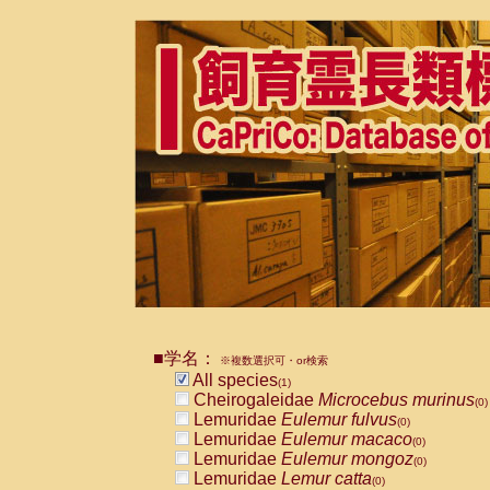
■学名：
※複数選択可・or検索
All species
(1)
Cheirogaleidae
Microcebus murinus
(0)
Lemuridae
Eulemur fulvus
(0)
Lemuridae
Eulemur macaco
(0)
Lemuridae
Eulemur mongoz
(0)
Lemuridae
Lemur catta
(0)