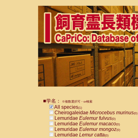
■学名：
※複数選択可・or検索
All species
(1)
Cheirogaleidae
Microcebus murinus
(0)
Lemuridae
Eulemur fulvus
(0)
Lemuridae
Eulemur macaco
(0)
Lemuridae
Eulemur mongoz
(0)
Lemuridae
Lemur catta
(0)