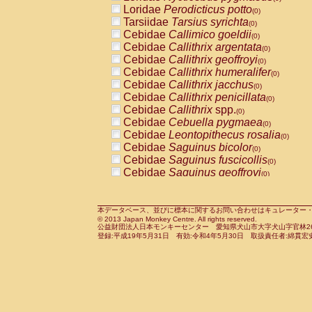
Pitheciidae
Callicebus cupreus
Loridae
Perodicticus potto
(0)
(0)
Pitheciidae
Callicebus donacophilus
Tarsiidae
Tarsius syrichta
(0
(0)
Pitheciidae
Callicebus moloch
Cebidae
Callimico goeldii
(0)
(0)
Pitheciidae
Callicebus torquatus
Cebidae
Callithrix argentata
(0)
(0)
Pitheciidae
Callicebus
spp.
Cebidae
Callithrix geoffroyi
(0)
(0)
Pitheciidae
Chiropotes satanas
Cebidae
Callithrix humeralifer
(0)
(0)
Pitheciidae
Pithecia monachus
Cebidae
Callithrix jacchus
(0)
(0)
Pitheciidae
Pithecia pithecia
Cebidae
Callithrix penicillata
(0)
(0)
Cercopithecidae
Cercocebus agilis
Cebidae
Callithrix
spp.
(0)
(0)
Cercopithecidae
Cercocebus galeritus
Cebidae
Cebuella pygmaea
(0)
Cercopithecidae
Cercocebus torquatu
Cebidae
Leontopithecus rosalia
(0)
Cercopithecidae
Cercocebus torquatus
Cebidae
Saguinus bicolor
(0)
Cercopithecidae
Cercocebus torquatu
Cebidae
Saguinus fuscicollis
(0)
Cercopithecidae
Cercocebus
hybrid
Cebidae
Saguinus geoffroyi
(0)
(0)
Cercopithecidae
Cercocebus
spp.
Cebidae
Saguinus imperator
(0)
(0)
Cercopithecidae
Lophocebus albigen
Cebidae
Saguinus labiatus
(0)
Cercopithecidae
Papio anubis
Cebidae
Saguinus leucopus
本データベース、並びに標本に関するお問い合わせはキュレーター・新宅勇太までお願い
(0)
(0)
© 2013 Japan Monkey Centre. All rights reserved.
Cercopithecidae
Papio cynocephalus
Cebidae
Saguinus midas
(
(0)
公益財団法人日本モンキーセンター 愛知県犬山市大字犬山字官林26番
Cercopithecidae
Papio hamadryas
Cebidae
Saguinus mystax
(0)
登録:平成19年5月31日 有効:令和4年5月30日 取扱責任者:綿貫宏
(0)
Cercopithecidae
Papio papio
Cebidae
Saguinus nigricollis
(0)
(1)
Cercopithecidae
Papio
spp.
Cebidae
Saguinus oedipus
(0)
(0)
Cercopithecidae
Mandrillus leucopha
Cebidae
Saguinus weddelli
(0)
Cercopithecidae
Mandrillus sphinx
Cebidae
Saguinus
spp.
(0)
(0)
Cercopithecidae
Theropithecus gelad
Cebidae
Aotus trivirgatus
(0)
Cercopithecidae
Macaca arctoides
Cebidae
Cebus albifrons
(0)
(0)