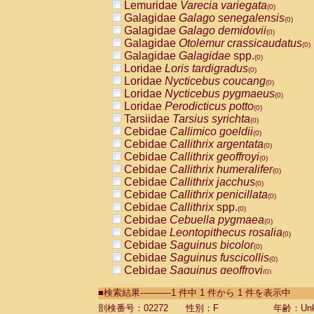
Lemuridae
Varecia variegata
(0)
Galagidae
Galago senegalensis
(0)
Galagidae
Galago demidovii
(0)
Galagidae
Otolemur crassicaudatus
(0)
Galagidae
Galagidae
spp.
(0)
Loridae
Loris tardigradus
(0)
Loridae
Nycticebus coucang
(0)
Loridae
Nycticebus pygmaeus
(0)
Loridae
Perodicticus potto
(0)
Tarsiidae
Tarsius syrichta
(0)
Cebidae
Callimico goeldii
(0)
Cebidae
Callithrix argentata
(0)
Cebidae
Callithrix geoffroyi
(0)
Cebidae
Callithrix humeralifer
(0)
Cebidae
Callithrix jacchus
(0)
Cebidae
Callithrix penicillata
(0)
Cebidae
Callithrix
spp.
(0)
Cebidae
Cebuella pygmaea
(0)
Cebidae
Leontopithecus rosalia
(0)
Cebidae
Saguinus bicolor
(0)
Cebidae
Saguinus fuscicollis
(0)
Cebidae
Saguinus geoffroyi
(0)
Cebidae
Saguinus imperator
(0)
■検索結果-----------1 件中 1 件から 1 件を表示中
Cebidae
Saguinus labiatus
(0)
Cebidae
Saguinus leucopus
剖検番号：02272
性別：F
年齢：Unk
(0)