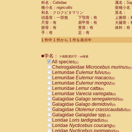
科名：Cebidae
Cebidae
Saguinus midas
属名：
Sa
(0)
種小名：
nigricollis
亜種小名
Cebidae
Saguinus mystax
(0)
和名：クロクビタマリン
英名：
Cebidae
Saguinus nigricollis
(1)
頭蓋骨：一部無
下顎骨：有
上腕骨：
Cebidae
Saguinus oedipus
(0)
尺骨：有
肩甲骨：有
大腿骨：
Cebidae
Saguinus weddelli
(0)
腓骨：有
寛骨：有
体幹：有
Cebidae
Saguinus
spp.
(0)
手：有
足：有
Cebidae
Aotus trivirgatus
(0)
Cebidae
Cebus albifrons
1 件中 1 件から 1 件を表示中
(0)
Cebidae
Cebus apella
(0)
Cebidae
Cebus capucinus
(0)
■学名：
Cebidae
Cebus nigrivittatus
※複数選択可・or検索
(0)
Cebidae
Cebus
spp.
All species
(0)
(1)
Cebidae
Saimiri boliviensis
Cheirogaleidae
Microcebus murinus
(0)
(0)
Cebidae
Saimiri sciureus
Lemuridae
Eulemur fulvus
(0)
(0)
Atelidae
Alouatta caraya
Lemuridae
Eulemur macaco
(0)
(0)
Atelidae
Alouatta fusca
Lemuridae
Eulemur mongoz
(0)
(0)
Atelidae
Alouatta seniculus
Lemuridae
Lemur catta
(0)
(0)
Atelidae
Alouatta
spp.
Lemuridae
Varecia variegata
(0)
(0)
Atelidae
Ateles belzebuth
Galagidae
Galago senegalensis
(0)
(0)
Atelidae
Ateles geoffroyi
Galagidae
Galago demidovii
(0)
(0)
Atelidae
Ateles paniscus
Galagidae
Otolemur crassicaudatus
(0)
(0)
Atelidae
Ateles
spp.
Galagidae
Galagidae
spp.
(0)
(0)
Atelidae
Lagothrix lagothricha
Loridae
Loris tardigradus
(0)
(0)
Atelidae
Lagothrix lagothricha cana
Loridae
Nycticebus coucang
(0)
(0)
Pitheciidae
Cacajao calvus rubicundu
Loridae
Nycticebus pygmaeus
(0)