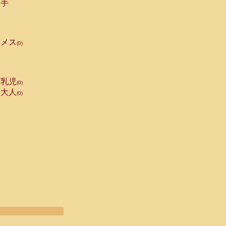
手
メス
(0)
乳児
(0)
大人
(0)