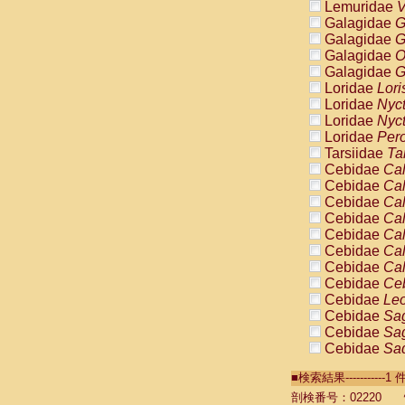
Lemuridae
V
Galagidae
G
Galagidae
G
Galagidae
O
Galagidae
G
Loridae
Lori
Loridae
Nyc
Loridae
Nyc
Loridae
Pero
Tarsiidae
Ta
Cebidae
Cal
Cebidae
Cal
Cebidae
Cal
Cebidae
Cal
Cebidae
Cal
Cebidae
Cal
Cebidae
Cal
Cebidae
Ce
Cebidae
Leo
Cebidae
Sag
Cebidae
Sag
Cebidae
Sag
Cebidae
Sag
■検索結果----------
Cebidae
Sag
Cebidae
Sa
剖検番号：02220