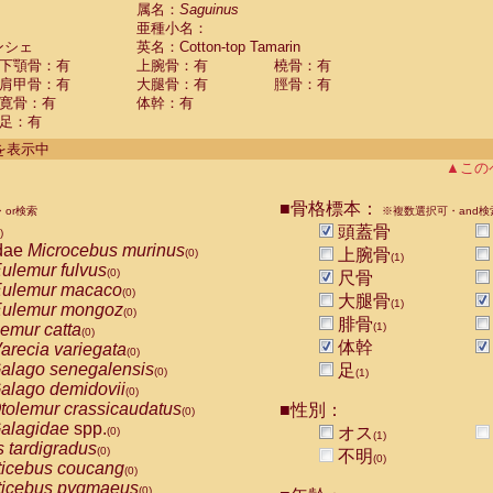
guinus midas
属名：
Saguinus
(0)
亜種小名：
guinus mystax
(0)
ンシェ
英名：Cotton-top Tamarin
uinus nigricollis
(1)
下顎骨：有
上腕骨：有
橈骨：有
guinus oedipus
(1)
肩甲骨：有
大腿骨：有
脛骨：有
uinus weddelli
(0)
寛骨：有
体幹：有
guinus
spp.
(0)
足：有
us trivirgatus
(0)
us albifrons
件を表示中
(0)
us apella
▲この
(0)
bus capucinus
(0)
us nigrivittatus
■骨格標本：
or検索
(0)
※複数選択可・and検
bus
spp.
頭蓋骨
(0)
)
miri boliviensis
dae
Microcebus murinus
(0)
上腕骨
(0)
(1)
miri sciureus
ulemur fulvus
(0)
(0)
尺骨
uatta caraya
ulemur macaco
(0)
(0)
大腿骨
(1)
uatta fusca
ulemur mongoz
(0)
(0)
腓骨
uatta seniculus
emur catta
(1)
(0)
(0)
uatta
spp.
体幹
arecia variegata
(0)
(0)
les belzebuth
alago senegalensis
足
(0)
(0)
(1)
les geoffroyi
alago demidovii
(0)
(0)
les paniscus
tolemur crassicaudatus
■性別：
(0)
(0)
les
spp.
alagidae
spp.
(0)
オス
(0)
(1)
othrix lagothricha
s tardigradus
(0)
(0)
不明
(0)
othrix lagothricha cana
ticebus coucang
(0)
(0)
Cacajao calvus rubicundus
ticebus pygmaeus
(0)
(0)