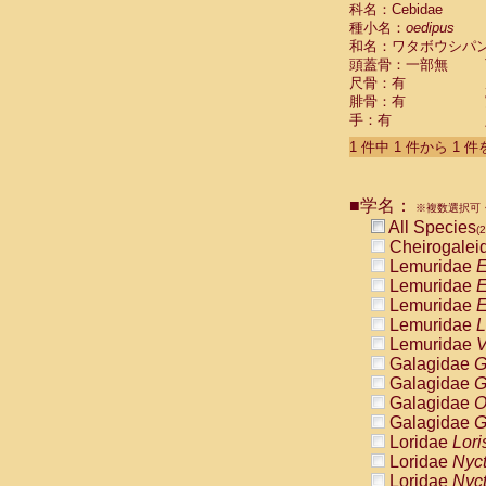
科名：Cebidae
Cebidae
Sa
種小名：
oedipus
Cebidae
Sa
和名：ワタボウシパ
Cebidae
Sag
頭蓋骨：一部無
Cebidae
Sa
尺骨：有
Cebidae
Sag
腓骨：有
Cebidae
Sa
手：有
Cebidae
Aot
Cebidae
Ceb
1 件中 1 件から 1 
Cebidae
Ceb
Cebidae
Ce
■学名：
Cebidae
Ceb
※複数選択可・
Cebidae
Ce
All Species
(2
Cebidae
Sai
Cheirogalei
Cebidae
Sai
Lemuridae
E
Atelidae
Alo
Lemuridae
E
Atelidae
Alo
Lemuridae
E
Atelidae
Alo
Lemuridae
L
Atelidae
Alo
Lemuridae
V
Atelidae
Ate
Galagidae
G
Atelidae
Ate
Galagidae
G
Atelidae
Ate
Galagidae
O
Atelidae
Ate
Galagidae
G
Atelidae
Lag
Loridae
Lori
Atelidae
Lag
Loridae
Nyc
Pitheciidae
Loridae
Nyc