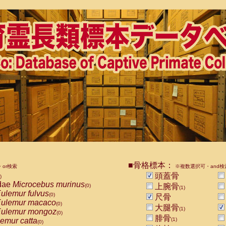
■骨格標本：
or検索
※複数選択可・and検
頭蓋骨
)
dae
Microcebus murinus
上腕骨
(0)
(1)
ulemur fulvus
(0)
尺骨
ulemur macaco
(0)
大腿骨
(1)
ulemur mongoz
(0)
腓骨
emur catta
(1)
(0)