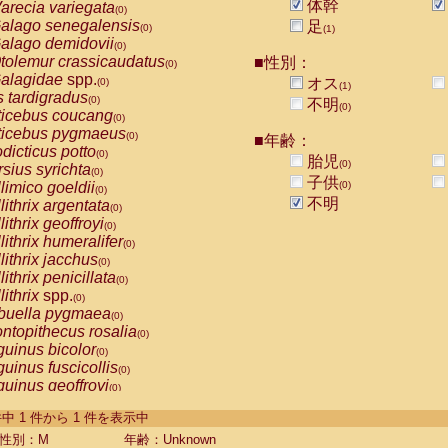
体幹
arecia variegata
(0)
alago senegalensis
足
(0)
(1)
alago demidovii
(0)
tolemur crassicaudatus
■性別：
(0)
alagidae
spp.
オス
(0)
(1)
s tardigradus
(0)
不明
(0)
ticebus coucang
(0)
ticebus pygmaeus
(0)
■年齢：
dicticus potto
(0)
胎児
(0)
rsius syrichta
(0)
子供
limico goeldii
(0)
(0)
不明
lithrix argentata
(0)
lithrix geoffroyi
(0)
lithrix humeralifer
(0)
lithrix jacchus
(0)
lithrix penicillata
(0)
lithrix
spp.
(0)
buella pygmaea
(0)
ntopithecus rosalia
(0)
uinus bicolor
(0)
uinus fuscicollis
(0)
uinus geoffroyi
(0)
uinus imperator
(0)
-1 件中 1 件から 1 件を表示中
uinus labiatus
(0)
guinus leucopus
性別：M
年齢：Unknown
(0)