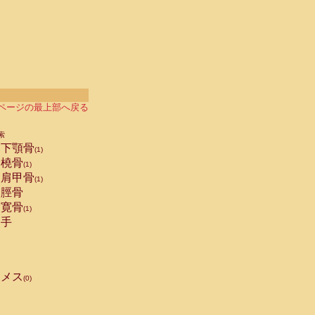
ページの最上部へ戻る
索
下顎骨
(1)
橈骨
(1)
肩甲骨
(1)
脛骨
寛骨
(1)
手
メス
(0)