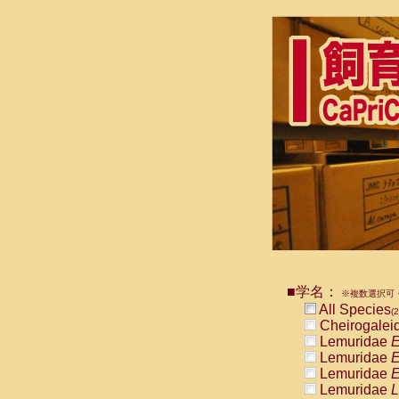
■学名：
※複数選択可・
All Species
(2
Cheirogalei
Lemuridae
E
Lemuridae
E
Lemuridae
E
Lemuridae
L