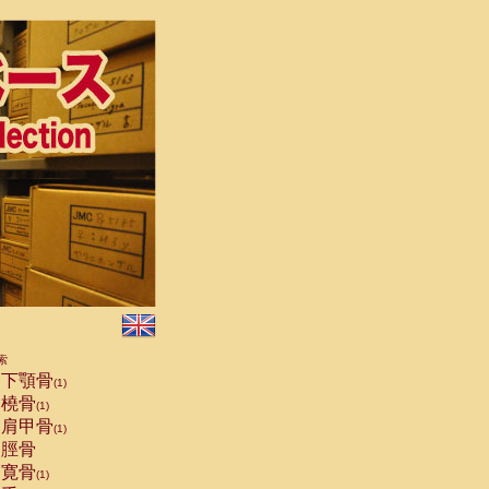
索
下顎骨
(1)
橈骨
(1)
肩甲骨
(1)
脛骨
寛骨
(1)