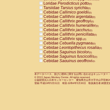
Pitheciidae
Callicebus cupreus
Loridae
Perodicticus potto
(0)
(0)
Pitheciidae
Callicebus donacophilus
Tarsiidae
Tarsius syrichta
(0
(0)
Pitheciidae
Callicebus moloch
Cebidae
Callimico goeldii
(0)
(0)
Pitheciidae
Callicebus torquatus
Cebidae
Callithrix argentata
(0)
(0)
Pitheciidae
Callicebus
spp.
Cebidae
Callithrix geoffroyi
(0)
(0)
Pitheciidae
Chiropotes satanas
Cebidae
Callithrix humeralifer
(0)
(0)
Pitheciidae
Pithecia monachus
Cebidae
Callithrix jacchus
(0)
(0)
Pitheciidae
Pithecia pithecia
Cebidae
Callithrix penicillata
(0)
(0)
Cercopithecidae
Cercocebus agilis
Cebidae
Callithrix
spp.
(0)
(0)
Cercopithecidae
Cercocebus galeritus
Cebidae
Cebuella pygmaea
(0)
Cercopithecidae
Cercocebus torquatu
Cebidae
Leontopithecus rosalia
(0)
Cercopithecidae
Cercocebus torquatus
Cebidae
Saguinus bicolor
(0)
Cercopithecidae
Cercocebus torquatu
Cebidae
Saguinus fuscicollis
(0)
Cercopithecidae
Cercocebus
hybrid
Cebidae
Saguinus geoffroyi
(0)
(0)
Cercopithecidae
Cercocebus
spp.
Cebidae
Saguinus imperator
(0)
(0)
Cercopithecidae
Lophocebus albigen
Cebidae
Saguinus labiatus
(0)
Cercopithecidae
Papio anubis
Cebidae
Saguinus leucopus
本データベース、並びに標本に関するお問い合わせはキュレーター・新宅勇太までお願い
(0)
(0)
© 2013 Japan Monkey Centre. All rights reserved.
Cercopithecidae
Papio cynocephalus
Cebidae
Saguinus midas
(
(0)
公益財団法人日本モンキーセンター 愛知県犬山市大字犬山字官林26番
Cercopithecidae
Papio hamadryas
Cebidae
Saguinus mystax
(0)
登録:平成19年5月31日 有効:令和4年5月30日 取扱責任者:綿貫宏
(0)
Cercopithecidae
Papio papio
Cebidae
Saguinus nigricollis
(0)
(1)
Cercopithecidae
Papio
spp.
Cebidae
Saguinus oedipus
(0)
(0)
Cercopithecidae
Mandrillus leucopha
Cebidae
Saguinus weddelli
(0)
Cercopithecidae
Mandrillus sphinx
Cebidae
Saguinus
spp.
(0)
(0)
Cercopithecidae
Theropithecus gelad
Cebidae
Aotus trivirgatus
(0)
Cercopithecidae
Macaca arctoides
Cebidae
Cebus albifrons
(0)
(0)