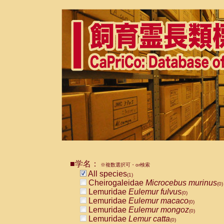
■学名：
※複数選択可・or検索
All species
(1)
Cheirogaleidae
Microcebus murinus
(0)
Lemuridae
Eulemur fulvus
(0)
Lemuridae
Eulemur macaco
(0)
Lemuridae
Eulemur mongoz
(0)
Lemuridae
Lemur catta
(0)