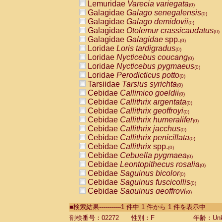
Lemuridae
Varecia variegata
(0)
Galagidae
Galago senegalensis
(0)
Galagidae
Galago demidovii
(0)
Galagidae
Otolemur crassicaudatus
(0)
Galagidae
Galagidae
spp.
(0)
Loridae
Loris tardigradus
(0)
Loridae
Nycticebus coucang
(0)
Loridae
Nycticebus pygmaeus
(0)
Loridae
Perodicticus potto
(0)
Tarsiidae
Tarsius syrichta
(0)
Cebidae
Callimico goeldii
(0)
Cebidae
Callithrix argentata
(0)
Cebidae
Callithrix geoffroyi
(0)
Cebidae
Callithrix humeralifer
(0)
Cebidae
Callithrix jacchus
(0)
Cebidae
Callithrix penicillata
(0)
Cebidae
Callithrix
spp.
(0)
Cebidae
Cebuella pygmaea
(0)
Cebidae
Leontopithecus rosalia
(0)
Cebidae
Saguinus bicolor
(0)
Cebidae
Saguinus fuscicollis
(0)
Cebidae
Saguinus geoffroyi
(0)
Cebidae
Saguinus imperator
(0)
■検索結果-----------1 件中 1 件から 1 件を表示中
Cebidae
Saguinus labiatus
(0)
Cebidae
Saguinus leucopus
剖検番号：02272
性別：F
年齢：Unk
(0)