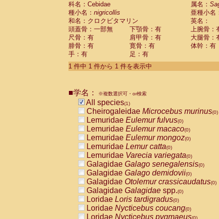
科名：Cebidae
Cebidae
Saguinus midas
属名：
Sa
(0)
種小名：
nigricollis
亜種小名
Cebidae
Saguinus mystax
(0)
和名：クロクビタマリン
英名：
Cebidae
Saguinus nigricollis
(1)
頭蓋骨：一部無
下顎骨：有
上腕骨：
Cebidae
Saguinus oedipus
(0)
尺骨：有
肩甲骨：有
大腿骨：
Cebidae
Saguinus weddelli
(0)
腓骨：有
寛骨：有
体幹：有
Cebidae
Saguinus
spp.
(0)
手：有
足：有
Cebidae
Aotus trivirgatus
(0)
Cebidae
Cebus albifrons
1 件中 1 件から 1 件を表示中
(0)
Cebidae
Cebus apella
(0)
Cebidae
Cebus capucinus
(0)
■学名：
Cebidae
Cebus nigrivittatus
※複数選択可・or検索
(0)
Cebidae
Cebus
spp.
All species
(0)
(1)
Cebidae
Saimiri boliviensis
Cheirogaleidae
Microcebus murinus
(0)
(0)
Cebidae
Saimiri sciureus
Lemuridae
Eulemur fulvus
(0)
(0)
Atelidae
Alouatta caraya
Lemuridae
Eulemur macaco
(0)
(0)
Atelidae
Alouatta fusca
Lemuridae
Eulemur mongoz
(0)
(0)
Atelidae
Alouatta seniculus
Lemuridae
Lemur catta
(0)
(0)
Atelidae
Alouatta
spp.
Lemuridae
Varecia variegata
(0)
(0)
Atelidae
Ateles belzebuth
Galagidae
Galago senegalensis
(0)
(0)
Atelidae
Ateles geoffroyi
Galagidae
Galago demidovii
(0)
(0)
Atelidae
Ateles paniscus
Galagidae
Otolemur crassicaudatus
(0)
(0)
Atelidae
Ateles
spp.
Galagidae
Galagidae
spp.
(0)
(0)
Atelidae
Lagothrix lagothricha
Loridae
Loris tardigradus
(0)
(0)
Atelidae
Lagothrix lagothricha cana
Loridae
Nycticebus coucang
(0)
(0)
Pitheciidae
Cacajao calvus rubicundu
Loridae
Nycticebus pygmaeus
(0)