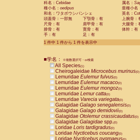
科名：Cebidae
Cebidae
Saguinus midas
属名：
Sa
(0)
種小名：
oedipus
亜種小名
Cebidae
Saguinus mystax
(0)
和名：ワタボウシパンシェ
英名：Cotto
Cebidae
Saguinus nigricollis
(0)
頭蓋骨：一部無
下顎骨：有
上腕骨：
Cebidae
Saguinus oedipus
(1)
尺骨：有
肩甲骨：有
大腿骨：
Cebidae
Saguinus weddelli
(0)
腓骨：有
寛骨：有
体幹：有
Cebidae
Saguinus
spp.
(0)
手：有
足：有
Cebidae
Aotus trivirgatus
(0)
Cebidae
Cebus albifrons
1 件中 1 件から 1 件を表示中
(0)
Cebidae
Cebus apella
(0)
Cebidae
Cebus capucinus
(0)
■学名：
Cebidae
Cebus nigrivittatus
※複数選択可・or検索
(0)
Cebidae
Cebus
spp.
All Species
(0)
(1)
Cebidae
Saimiri boliviensis
Cheirogaleidae
Microcebus murinus
(0)
(0)
Cebidae
Saimiri sciureus
Lemuridae
Eulemur fulvus
(0)
(0)
Atelidae
Alouatta caraya
Lemuridae
Eulemur macaco
(0)
(0)
Atelidae
Alouatta fusca
Lemuridae
Eulemur mongoz
(0)
(0)
Atelidae
Alouatta seniculus
Lemuridae
Lemur catta
(0)
(0)
Atelidae
Alouatta
spp.
Lemuridae
Varecia variegata
(0)
(0)
Atelidae
Ateles belzebuth
Galagidae
Galago senegalensis
(0)
(0)
Atelidae
Ateles geoffroyi
Galagidae
Galago demidovii
(0)
(0)
Atelidae
Ateles paniscus
Galagidae
Otolemur crassicaudatus
(0)
(0)
Atelidae
Ateles
spp.
Galagidae
Galagidae
spp.
(0)
(0)
Atelidae
Lagothrix lagothricha
Loridae
Loris tardigradus
(0)
(0)
Atelidae
Lagothrix lagothricha cana
Loridae
Nycticebus coucang
(0)
(0)
Pitheciidae
Cacajao calvus rubicundu
Loridae
Nycticebus pygmaeus
(0)