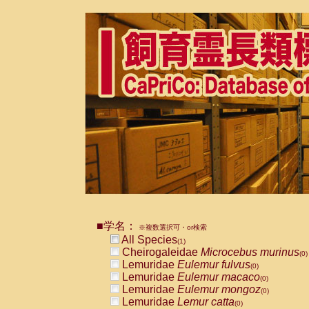
■学名：
※複数選択可・or検索
All Species
(1)
Cheirogaleidae
Microcebus murinus
(0)
Lemuridae
Eulemur fulvus
(0)
Lemuridae
Eulemur macaco
(0)
Lemuridae
Eulemur mongoz
(0)
Lemuridae
Lemur catta
(0)