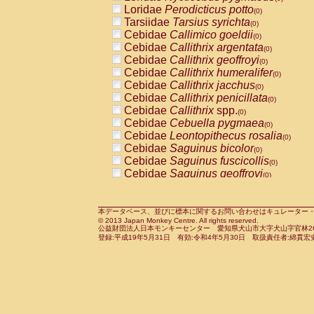
Pitheciidae
Callicebus cupreus
Loridae
Perodicticus potto
(0)
(0)
Pitheciidae
Callicebus donacophilus
Tarsiidae
Tarsius syrichta
(0
(0)
Pitheciidae
Callicebus moloch
Cebidae
Callimico goeldii
(0)
(0)
Pitheciidae
Callicebus torquatus
Cebidae
Callithrix argentata
(0)
(0)
Pitheciidae
Callicebus
spp.
Cebidae
Callithrix geoffroyi
(0)
(0)
Pitheciidae
Chiropotes satanas
Cebidae
Callithrix humeralifer
(0)
(0)
Pitheciidae
Pithecia monachus
Cebidae
Callithrix jacchus
(0)
(0)
Pitheciidae
Pithecia pithecia
Cebidae
Callithrix penicillata
(0)
(0)
Cercopithecidae
Cercocebus agilis
Cebidae
Callithrix
spp.
(0)
(0)
Cercopithecidae
Cercocebus galeritus
Cebidae
Cebuella pygmaea
(0)
Cercopithecidae
Cercocebus torquatu
Cebidae
Leontopithecus rosalia
(0)
Cercopithecidae
Cercocebus torquatus
Cebidae
Saguinus bicolor
(0)
Cercopithecidae
Cercocebus torquatu
Cebidae
Saguinus fuscicollis
(0)
Cercopithecidae
Cercocebus
hybrid
Cebidae
Saguinus geoffroyi
(0)
(0)
Cercopithecidae
Cercocebus
spp.
Cebidae
Saguinus imperator
(0)
(0)
Cercopithecidae
Lophocebus albigen
Cebidae
Saguinus labiatus
(0)
Cercopithecidae
Papio anubis
Cebidae
Saguinus leucopus
本データベース、並びに標本に関するお問い合わせはキュレーター・新宅勇太までお願い
(0)
(0)
© 2013 Japan Monkey Centre. All rights reserved.
Cercopithecidae
Papio cynocephalus
Cebidae
Saguinus midas
(
(0)
公益財団法人日本モンキーセンター 愛知県犬山市大字犬山字官林26番
Cercopithecidae
Papio hamadryas
Cebidae
Saguinus mystax
(0)
登録:平成19年5月31日 有効:令和4年5月30日 取扱責任者:綿貫宏
(0)
Cercopithecidae
Papio papio
Cebidae
Saguinus nigricollis
(0)
(0)
Cercopithecidae
Papio
spp.
Cebidae
Saguinus oedipus
(0)
(1)
Cercopithecidae
Mandrillus leucopha
Cebidae
Saguinus weddelli
(0)
Cercopithecidae
Mandrillus sphinx
Cebidae
Saguinus
spp.
(0)
(0)
Cercopithecidae
Theropithecus gelad
Cebidae
Aotus trivirgatus
(0)
Cercopithecidae
Macaca arctoides
Cebidae
Cebus albifrons
(0)
(0)