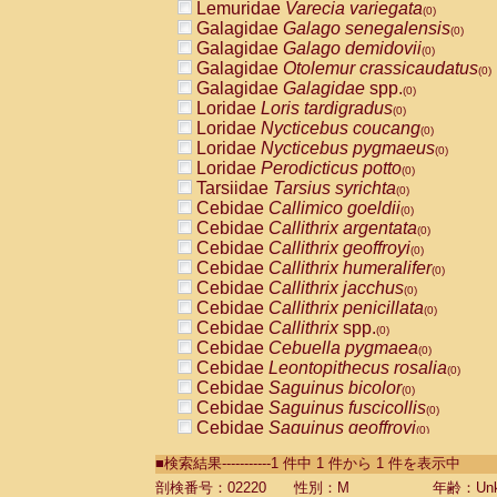
Lemuridae
Varecia variegata
(0)
Galagidae
Galago senegalensis
(0)
Galagidae
Galago demidovii
(0)
Galagidae
Otolemur crassicaudatus
(0)
Galagidae
Galagidae
spp.
(0)
Loridae
Loris tardigradus
(0)
Loridae
Nycticebus coucang
(0)
Loridae
Nycticebus pygmaeus
(0)
Loridae
Perodicticus potto
(0)
Tarsiidae
Tarsius syrichta
(0)
Cebidae
Callimico goeldii
(0)
Cebidae
Callithrix argentata
(0)
Cebidae
Callithrix geoffroyi
(0)
Cebidae
Callithrix humeralifer
(0)
Cebidae
Callithrix jacchus
(0)
Cebidae
Callithrix penicillata
(0)
Cebidae
Callithrix
spp.
(0)
Cebidae
Cebuella pygmaea
(0)
Cebidae
Leontopithecus rosalia
(0)
Cebidae
Saguinus bicolor
(0)
Cebidae
Saguinus fuscicollis
(0)
Cebidae
Saguinus geoffroyi
(0)
Cebidae
Saguinus imperator
(0)
■検索結果-----------1 件中 1 件から 1 件を表示中
Cebidae
Saguinus labiatus
(0)
Cebidae
Saguinus leucopus
剖検番号：02220
性別：M
年齢：Unk
(0)