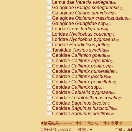
Lemuridae
Varecia variegata
(0)
Galagidae
Galago senegalensis
(0)
Galagidae
Galago demidovii
(0)
Galagidae
Otolemur crassicaudatus
(0)
Galagidae
Galagidae
spp.
(0)
Loridae
Loris tardigradus
(0)
Loridae
Nycticebus coucang
(0)
Loridae
Nycticebus pygmaeus
(0)
Loridae
Perodicticus potto
(0)
Tarsiidae
Tarsius syrichta
(0)
Cebidae
Callimico goeldii
(0)
Cebidae
Callithrix argentata
(0)
Cebidae
Callithrix geoffroyi
(0)
Cebidae
Callithrix humeralifer
(0)
Cebidae
Callithrix jacchus
(0)
Cebidae
Callithrix penicillata
(0)
Cebidae
Callithrix
spp.
(0)
Cebidae
Cebuella pygmaea
(0)
Cebidae
Leontopithecus rosalia
(0)
Cebidae
Saguinus bicolor
(0)
Cebidae
Saguinus fuscicollis
(0)
Cebidae
Saguinus geoffroyi
(0)
Cebidae
Saguinus imperator
(0)
■検索結果-----------1 件中 1 件から 1 件を表示中
Cebidae
Saguinus labiatus
(0)
Cebidae
Saguinus leucopus
剖検番号：02272
性別：F
年齢：Unk
(0)