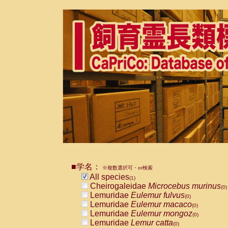
■学名：
※複数選択可・or検索
All species
(1)
Cheirogaleidae
Microcebus murinus
(0)
Lemuridae
Eulemur fulvus
(0)
Lemuridae
Eulemur macaco
(0)
Lemuridae
Eulemur mongoz
(0)
Lemuridae
Lemur catta
(0)