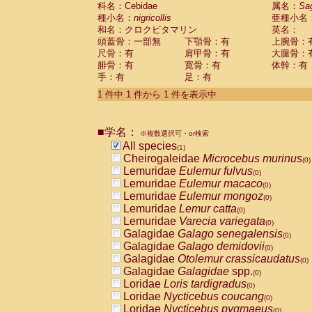
科名：Cebidae
Cebidae
Saguinus midas
属名：
Sa
(0)
種小名：
nigricollis
亜種小名
Cebidae
Saguinus mystax
(0)
和名：クロクビタマリン
英名：
Cebidae
Saguinus nigricollis
(1)
頭蓋骨：一部無
下顎骨：有
上腕骨：
Cebidae
Saguinus oedipus
(0)
尺骨：有
肩甲骨：有
大腿骨：
Cebidae
Saguinus weddelli
(0)
腓骨：有
寛骨：有
体幹：有
Cebidae
Saguinus
spp.
(0)
手：有
足：有
Cebidae
Aotus trivirgatus
(0)
Cebidae
Cebus albifrons
1 件中 1 件から 1 件を表示中
(0)
Cebidae
Cebus apella
(0)
Cebidae
Cebus capucinus
(0)
■学名：
Cebidae
Cebus nigrivittatus
※複数選択可・or検索
(0)
Cebidae
Cebus
spp.
All species
(0)
(1)
Cebidae
Saimiri boliviensis
Cheirogaleidae
Microcebus murinus
(0)
(0)
Cebidae
Saimiri sciureus
Lemuridae
Eulemur fulvus
(0)
(0)
Atelidae
Alouatta caraya
Lemuridae
Eulemur macaco
(0)
(0)
Atelidae
Alouatta fusca
Lemuridae
Eulemur mongoz
(0)
(0)
Atelidae
Alouatta seniculus
Lemuridae
Lemur catta
(0)
(0)
Atelidae
Alouatta
spp.
Lemuridae
Varecia variegata
(0)
(0)
Atelidae
Ateles belzebuth
Galagidae
Galago senegalensis
(0)
(0)
Atelidae
Ateles geoffroyi
Galagidae
Galago demidovii
(0)
(0)
Atelidae
Ateles paniscus
Galagidae
Otolemur crassicaudatus
(0)
(0)
Atelidae
Ateles
spp.
Galagidae
Galagidae
spp.
(0)
(0)
Atelidae
Lagothrix lagothricha
Loridae
Loris tardigradus
(0)
(0)
Atelidae
Lagothrix lagothricha cana
Loridae
Nycticebus coucang
(0)
(0)
Pitheciidae
Cacajao calvus rubicundu
Loridae
Nycticebus pygmaeus
(0)