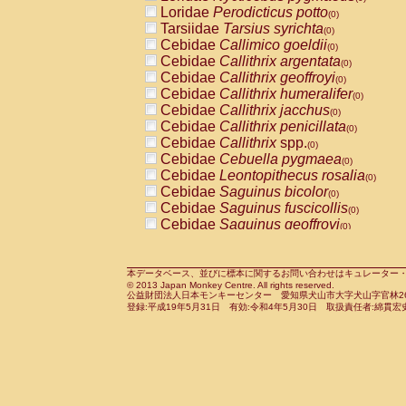
Pitheciidae
Callicebus cupreus
Loridae
Perodicticus potto
(0)
(0)
Pitheciidae
Callicebus donacophilus
Tarsiidae
Tarsius syrichta
(0
(0)
Pitheciidae
Callicebus moloch
Cebidae
Callimico goeldii
(0)
(0)
Pitheciidae
Callicebus torquatus
Cebidae
Callithrix argentata
(0)
(0)
Pitheciidae
Callicebus
spp.
Cebidae
Callithrix geoffroyi
(0)
(0)
Pitheciidae
Chiropotes satanas
Cebidae
Callithrix humeralifer
(0)
(0)
Pitheciidae
Pithecia monachus
Cebidae
Callithrix jacchus
(0)
(0)
Pitheciidae
Pithecia pithecia
Cebidae
Callithrix penicillata
(0)
(0)
Cercopithecidae
Cercocebus agilis
Cebidae
Callithrix
spp.
(0)
(0)
Cercopithecidae
Cercocebus galeritus
Cebidae
Cebuella pygmaea
(0)
Cercopithecidae
Cercocebus torquatu
Cebidae
Leontopithecus rosalia
(0)
Cercopithecidae
Cercocebus torquatus
Cebidae
Saguinus bicolor
(0)
Cercopithecidae
Cercocebus torquatu
Cebidae
Saguinus fuscicollis
(0)
Cercopithecidae
Cercocebus
hybrid
Cebidae
Saguinus geoffroyi
(0)
(0)
Cercopithecidae
Cercocebus
spp.
Cebidae
Saguinus imperator
(0)
(0)
Cercopithecidae
Lophocebus albigen
Cebidae
Saguinus labiatus
(0)
Cercopithecidae
Papio anubis
Cebidae
Saguinus leucopus
本データベース、並びに標本に関するお問い合わせはキュレーター・新宅勇太までお願い
(0)
(0)
© 2013 Japan Monkey Centre. All rights reserved.
Cercopithecidae
Papio cynocephalus
Cebidae
Saguinus midas
(
(0)
公益財団法人日本モンキーセンター 愛知県犬山市大字犬山字官林26番
Cercopithecidae
Papio hamadryas
Cebidae
Saguinus mystax
(0)
登録:平成19年5月31日 有効:令和4年5月30日 取扱責任者:綿貫宏
(0)
Cercopithecidae
Papio papio
Cebidae
Saguinus nigricollis
(0)
(1)
Cercopithecidae
Papio
spp.
Cebidae
Saguinus oedipus
(0)
(0)
Cercopithecidae
Mandrillus leucopha
Cebidae
Saguinus weddelli
(0)
Cercopithecidae
Mandrillus sphinx
Cebidae
Saguinus
spp.
(0)
(0)
Cercopithecidae
Theropithecus gelad
Cebidae
Aotus trivirgatus
(0)
Cercopithecidae
Macaca arctoides
Cebidae
Cebus albifrons
(0)
(0)