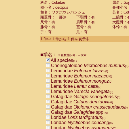
科名：Cebidae
Cebidae
Saguinus midas
属名：
Sa
(0)
種小名：
oedipus
亜種小名
Cebidae
Saguinus mystax
(0)
和名：ワタボウシパンシェ
英名：Cotto
Cebidae
Saguinus nigricollis
(0)
頭蓋骨：一部無
下顎骨：有
上腕骨：
Cebidae
Saguinus oedipus
(1)
尺骨：有
肩甲骨：有
大腿骨：
Cebidae
Saguinus weddelli
(0)
腓骨：有
寛骨：有
体幹：有
Cebidae
Saguinus
spp.
(0)
手：有
足：有
Cebidae
Aotus trivirgatus
(0)
Cebidae
Cebus albifrons
1 件中 1 件から 1 件を表示中
(0)
Cebidae
Cebus apella
(0)
Cebidae
Cebus capucinus
(0)
■学名：
Cebidae
Cebus nigrivittatus
※複数選択可・or検索
(0)
Cebidae
Cebus
spp.
All species
(0)
(1)
Cebidae
Saimiri boliviensis
Cheirogaleidae
Microcebus murinus
(0)
(0)
Cebidae
Saimiri sciureus
Lemuridae
Eulemur fulvus
(0)
(0)
Atelidae
Alouatta caraya
Lemuridae
Eulemur macaco
(0)
(0)
Atelidae
Alouatta fusca
Lemuridae
Eulemur mongoz
(0)
(0)
Atelidae
Alouatta seniculus
Lemuridae
Lemur catta
(0)
(0)
Atelidae
Alouatta
spp.
Lemuridae
Varecia variegata
(0)
(0)
Atelidae
Ateles belzebuth
Galagidae
Galago senegalensis
(0)
(0)
Atelidae
Ateles geoffroyi
Galagidae
Galago demidovii
(0)
(0)
Atelidae
Ateles paniscus
Galagidae
Otolemur crassicaudatus
(0)
(0)
Atelidae
Ateles
spp.
Galagidae
Galagidae
spp.
(0)
(0)
Atelidae
Lagothrix lagothricha
Loridae
Loris tardigradus
(0)
(0)
Atelidae
Lagothrix lagothricha cana
Loridae
Nycticebus coucang
(0)
(0)
Pitheciidae
Cacajao calvus rubicundu
Loridae
Nycticebus pygmaeus
(0)