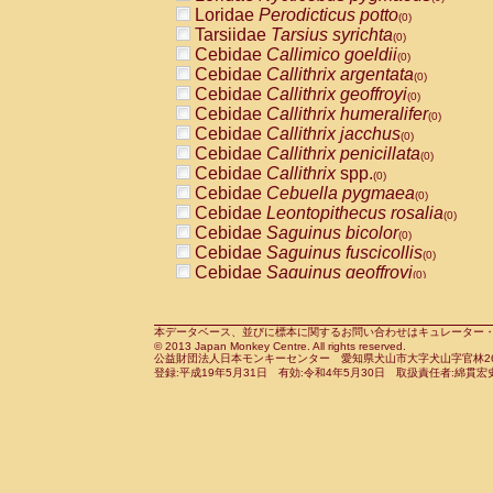
Pitheciidae
Callicebus cupreus
Loridae
Perodicticus potto
(0)
(0)
Pitheciidae
Callicebus donacophilus
Tarsiidae
Tarsius syrichta
(0
(0)
Pitheciidae
Callicebus moloch
Cebidae
Callimico goeldii
(0)
(0)
Pitheciidae
Callicebus torquatus
Cebidae
Callithrix argentata
(0)
(0)
Pitheciidae
Callicebus
spp.
Cebidae
Callithrix geoffroyi
(0)
(0)
Pitheciidae
Chiropotes satanas
Cebidae
Callithrix humeralifer
(0)
(0)
Pitheciidae
Pithecia monachus
Cebidae
Callithrix jacchus
(0)
(0)
Pitheciidae
Pithecia pithecia
Cebidae
Callithrix penicillata
(0)
(0)
Cercopithecidae
Cercocebus agilis
Cebidae
Callithrix
spp.
(0)
(0)
Cercopithecidae
Cercocebus galeritus
Cebidae
Cebuella pygmaea
(0)
Cercopithecidae
Cercocebus torquatu
Cebidae
Leontopithecus rosalia
(0)
Cercopithecidae
Cercocebus torquatus
Cebidae
Saguinus bicolor
(0)
Cercopithecidae
Cercocebus torquatu
Cebidae
Saguinus fuscicollis
(0)
Cercopithecidae
Cercocebus
hybrid
Cebidae
Saguinus geoffroyi
(0)
(0)
Cercopithecidae
Cercocebus
spp.
Cebidae
Saguinus imperator
(0)
(0)
Cercopithecidae
Lophocebus albigen
Cebidae
Saguinus labiatus
(0)
Cercopithecidae
Papio anubis
Cebidae
Saguinus leucopus
本データベース、並びに標本に関するお問い合わせはキュレーター・新宅勇太までお願い
(0)
(0)
© 2013 Japan Monkey Centre. All rights reserved.
Cercopithecidae
Papio cynocephalus
Cebidae
Saguinus midas
(
(0)
公益財団法人日本モンキーセンター 愛知県犬山市大字犬山字官林26番
Cercopithecidae
Papio hamadryas
Cebidae
Saguinus mystax
(0)
登録:平成19年5月31日 有効:令和4年5月30日 取扱責任者:綿貫宏
(0)
Cercopithecidae
Papio papio
Cebidae
Saguinus nigricollis
(0)
(0)
Cercopithecidae
Papio
spp.
Cebidae
Saguinus oedipus
(0)
(1)
Cercopithecidae
Mandrillus leucopha
Cebidae
Saguinus weddelli
(0)
Cercopithecidae
Mandrillus sphinx
Cebidae
Saguinus
spp.
(0)
(0)
Cercopithecidae
Theropithecus gelad
Cebidae
Aotus trivirgatus
(0)
Cercopithecidae
Macaca arctoides
Cebidae
Cebus albifrons
(0)
(0)