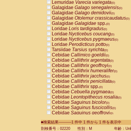
Lemuridae
Varecia variegata
(0)
Galagidae
Galago senegalensis
(0)
Galagidae
Galago demidovii
(0)
Galagidae
Otolemur crassicaudatus
(0)
Galagidae
Galagidae
spp.
(0)
Loridae
Loris tardigradus
(0)
Loridae
Nycticebus coucang
(0)
Loridae
Nycticebus pygmaeus
(0)
Loridae
Perodicticus potto
(0)
Tarsiidae
Tarsius syrichta
(0)
Cebidae
Callimico goeldii
(0)
Cebidae
Callithrix argentata
(0)
Cebidae
Callithrix geoffroyi
(0)
Cebidae
Callithrix humeralifer
(0)
Cebidae
Callithrix jacchus
(0)
Cebidae
Callithrix penicillata
(0)
Cebidae
Callithrix
spp.
(0)
Cebidae
Cebuella pygmaea
(0)
Cebidae
Leontopithecus rosalia
(0)
Cebidae
Saguinus bicolor
(0)
Cebidae
Saguinus fuscicollis
(0)
Cebidae
Saguinus geoffroyi
(0)
Cebidae
Saguinus imperator
(0)
■検索結果-----------1 件中 1 件から 1 件を表示中
Cebidae
Saguinus labiatus
(0)
Cebidae
Saguinus leucopus
剖検番号：02220
性別：M
年齢：Unk
(0)