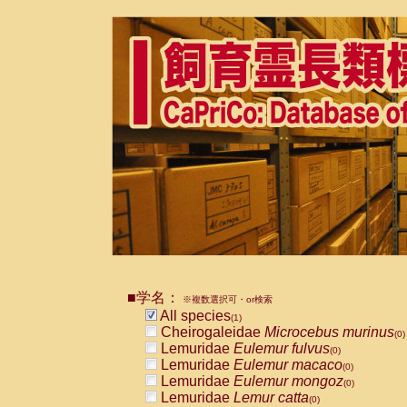
■学名：
※複数選択可・or検索
All species
(1)
Cheirogaleidae
Microcebus murinus
(0)
Lemuridae
Eulemur fulvus
(0)
Lemuridae
Eulemur macaco
(0)
Lemuridae
Eulemur mongoz
(0)
Lemuridae
Lemur catta
(0)