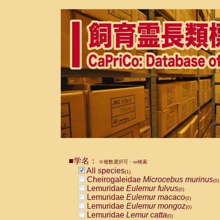
■学名：
※複数選択可・or検索
All species
(1)
Cheirogaleidae
Microcebus murinus
(0)
Lemuridae
Eulemur fulvus
(0)
Lemuridae
Eulemur macaco
(0)
Lemuridae
Eulemur mongoz
(0)
Lemuridae
Lemur catta
(0)