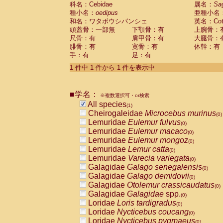
科名：Cebidae
Cebidae
Saguinus midas
属名：
Sa
(0)
種小名：
oedipus
亜種小名
Cebidae
Saguinus mystax
(0)
和名：ワタボウシパンシェ
英名：Cotto
Cebidae
Saguinus nigricollis
(0)
頭蓋骨：一部無
下顎骨：有
上腕骨：
Cebidae
Saguinus oedipus
(1)
尺骨：有
肩甲骨：有
大腿骨：
Cebidae
Saguinus weddelli
(0)
腓骨：有
寛骨：有
体幹：有
Cebidae
Saguinus
spp.
(0)
手：有
足：有
Cebidae
Aotus trivirgatus
(0)
Cebidae
Cebus albifrons
1 件中 1 件から 1 件を表示中
(0)
Cebidae
Cebus apella
(0)
Cebidae
Cebus capucinus
(0)
■学名：
Cebidae
Cebus nigrivittatus
※複数選択可・or検索
(0)
Cebidae
Cebus
spp.
All species
(0)
(1)
Cebidae
Saimiri boliviensis
Cheirogaleidae
Microcebus murinus
(0)
(0)
Cebidae
Saimiri sciureus
Lemuridae
Eulemur fulvus
(0)
(0)
Atelidae
Alouatta caraya
Lemuridae
Eulemur macaco
(0)
(0)
Atelidae
Alouatta fusca
Lemuridae
Eulemur mongoz
(0)
(0)
Atelidae
Alouatta seniculus
Lemuridae
Lemur catta
(0)
(0)
Atelidae
Alouatta
spp.
Lemuridae
Varecia variegata
(0)
(0)
Atelidae
Ateles belzebuth
Galagidae
Galago senegalensis
(0)
(0)
Atelidae
Ateles geoffroyi
Galagidae
Galago demidovii
(0)
(0)
Atelidae
Ateles paniscus
Galagidae
Otolemur crassicaudatus
(0)
(0)
Atelidae
Ateles
spp.
Galagidae
Galagidae
spp.
(0)
(0)
Atelidae
Lagothrix lagothricha
Loridae
Loris tardigradus
(0)
(0)
Atelidae
Lagothrix lagothricha cana
Loridae
Nycticebus coucang
(0)
(0)
Pitheciidae
Cacajao calvus rubicundu
Loridae
Nycticebus pygmaeus
(0)