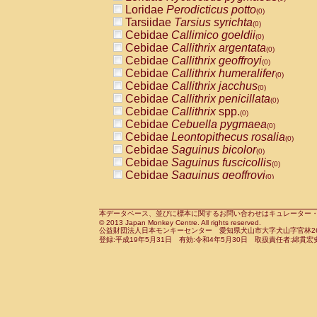
Pitheciidae
Callicebus cupreus
Loridae
Perodicticus potto
(0)
(0)
Pitheciidae
Callicebus donacophilus
Tarsiidae
Tarsius syrichta
(0
(0)
Pitheciidae
Callicebus moloch
Cebidae
Callimico goeldii
(0)
(0)
Pitheciidae
Callicebus torquatus
Cebidae
Callithrix argentata
(0)
(0)
Pitheciidae
Callicebus
spp.
Cebidae
Callithrix geoffroyi
(0)
(0)
Pitheciidae
Chiropotes satanas
Cebidae
Callithrix humeralifer
(0)
(0)
Pitheciidae
Pithecia monachus
Cebidae
Callithrix jacchus
(0)
(0)
Pitheciidae
Pithecia pithecia
Cebidae
Callithrix penicillata
(0)
(0)
Cercopithecidae
Cercocebus agilis
Cebidae
Callithrix
spp.
(0)
(0)
Cercopithecidae
Cercocebus galeritus
Cebidae
Cebuella pygmaea
(0)
Cercopithecidae
Cercocebus torquatu
Cebidae
Leontopithecus rosalia
(0)
Cercopithecidae
Cercocebus torquatus
Cebidae
Saguinus bicolor
(0)
Cercopithecidae
Cercocebus torquatu
Cebidae
Saguinus fuscicollis
(0)
Cercopithecidae
Cercocebus
hybrid
Cebidae
Saguinus geoffroyi
(0)
(0)
Cercopithecidae
Cercocebus
spp.
Cebidae
Saguinus imperator
(0)
(0)
Cercopithecidae
Lophocebus albigen
Cebidae
Saguinus labiatus
(0)
Cercopithecidae
Papio anubis
Cebidae
Saguinus leucopus
本データベース、並びに標本に関するお問い合わせはキュレーター・新宅勇太までお願い
(0)
(0)
© 2013 Japan Monkey Centre. All rights reserved.
Cercopithecidae
Papio cynocephalus
Cebidae
Saguinus midas
(
(0)
公益財団法人日本モンキーセンター 愛知県犬山市大字犬山字官林26番
Cercopithecidae
Papio hamadryas
Cebidae
Saguinus mystax
(0)
登録:平成19年5月31日 有効:令和4年5月30日 取扱責任者:綿貫宏
(0)
Cercopithecidae
Papio papio
Cebidae
Saguinus nigricollis
(0)
(0)
Cercopithecidae
Papio
spp.
Cebidae
Saguinus oedipus
(0)
(1)
Cercopithecidae
Mandrillus leucopha
Cebidae
Saguinus weddelli
(0)
Cercopithecidae
Mandrillus sphinx
Cebidae
Saguinus
spp.
(0)
(0)
Cercopithecidae
Theropithecus gelad
Cebidae
Aotus trivirgatus
(0)
Cercopithecidae
Macaca arctoides
Cebidae
Cebus albifrons
(0)
(0)