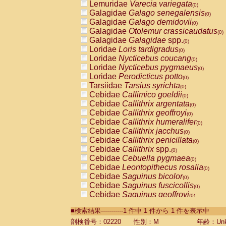
Lemuridae
Varecia variegata
(0)
Galagidae
Galago senegalensis
(0)
Galagidae
Galago demidovii
(0)
Galagidae
Otolemur crassicaudatus
(0)
Galagidae
Galagidae
spp.
(0)
Loridae
Loris tardigradus
(0)
Loridae
Nycticebus coucang
(0)
Loridae
Nycticebus pygmaeus
(0)
Loridae
Perodicticus potto
(0)
Tarsiidae
Tarsius syrichta
(0)
Cebidae
Callimico goeldii
(0)
Cebidae
Callithrix argentata
(0)
Cebidae
Callithrix geoffroyi
(0)
Cebidae
Callithrix humeralifer
(0)
Cebidae
Callithrix jacchus
(0)
Cebidae
Callithrix penicillata
(0)
Cebidae
Callithrix
spp.
(0)
Cebidae
Cebuella pygmaea
(0)
Cebidae
Leontopithecus rosalia
(0)
Cebidae
Saguinus bicolor
(0)
Cebidae
Saguinus fuscicollis
(0)
Cebidae
Saguinus geoffroyi
(0)
Cebidae
Saguinus imperator
(0)
■検索結果-----------1 件中 1 件から 1 件を表示中
Cebidae
Saguinus labiatus
(0)
Cebidae
Saguinus leucopus
剖検番号：02220
性別：M
年齢：Unk
(0)