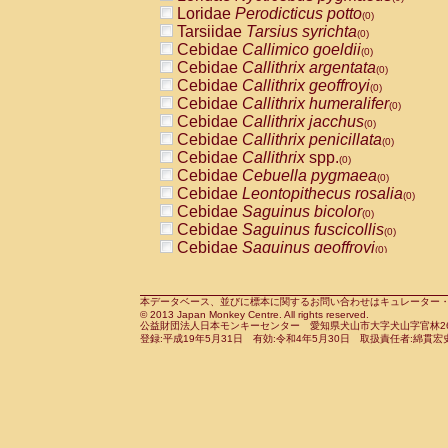
Pitheciidae
Callicebus cupreus
Loridae
Perodicticus potto
(0)
(0)
Pitheciidae
Callicebus donacophilus
Tarsiidae
Tarsius syrichta
(0
(0)
Pitheciidae
Callicebus moloch
Cebidae
Callimico goeldii
(0)
(0)
Pitheciidae
Callicebus torquatus
Cebidae
Callithrix argentata
(0)
(0)
Pitheciidae
Callicebus
spp.
Cebidae
Callithrix geoffroyi
(0)
(0)
Pitheciidae
Chiropotes satanas
Cebidae
Callithrix humeralifer
(0)
(0)
Pitheciidae
Pithecia monachus
Cebidae
Callithrix jacchus
(0)
(0)
Pitheciidae
Pithecia pithecia
Cebidae
Callithrix penicillata
(0)
(0)
Cercopithecidae
Cercocebus agilis
Cebidae
Callithrix
spp.
(0)
(0)
Cercopithecidae
Cercocebus galeritus
Cebidae
Cebuella pygmaea
(0)
Cercopithecidae
Cercocebus torquatu
Cebidae
Leontopithecus rosalia
(0)
Cercopithecidae
Cercocebus torquatus
Cebidae
Saguinus bicolor
(0)
Cercopithecidae
Cercocebus torquatu
Cebidae
Saguinus fuscicollis
(0)
Cercopithecidae
Cercocebus
hybrid
Cebidae
Saguinus geoffroyi
(0)
(0)
Cercopithecidae
Cercocebus
spp.
Cebidae
Saguinus imperator
(0)
(0)
Cercopithecidae
Lophocebus albigen
Cebidae
Saguinus labiatus
(0)
Cercopithecidae
Papio anubis
Cebidae
Saguinus leucopus
本データベース、並びに標本に関するお問い合わせはキュレーター・新宅勇太までお願い
(0)
(0)
© 2013 Japan Monkey Centre. All rights reserved.
Cercopithecidae
Papio cynocephalus
Cebidae
Saguinus midas
(
(0)
公益財団法人日本モンキーセンター 愛知県犬山市大字犬山字官林26番
Cercopithecidae
Papio hamadryas
Cebidae
Saguinus mystax
(0)
登録:平成19年5月31日 有効:令和4年5月30日 取扱責任者:綿貫宏
(0)
Cercopithecidae
Papio papio
Cebidae
Saguinus nigricollis
(0)
(0)
Cercopithecidae
Papio
spp.
Cebidae
Saguinus oedipus
(0)
(1)
Cercopithecidae
Mandrillus leucopha
Cebidae
Saguinus weddelli
(0)
Cercopithecidae
Mandrillus sphinx
Cebidae
Saguinus
spp.
(0)
(0)
Cercopithecidae
Theropithecus gelad
Cebidae
Aotus trivirgatus
(0)
Cercopithecidae
Macaca arctoides
Cebidae
Cebus albifrons
(0)
(0)