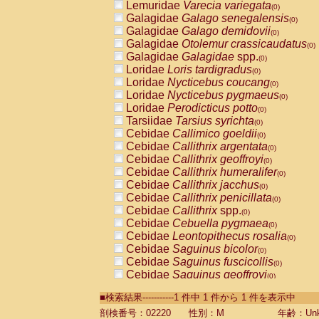
Lemuridae
Varecia variegata
(0)
Galagidae
Galago senegalensis
(0)
Galagidae
Galago demidovii
(0)
Galagidae
Otolemur crassicaudatus
(0)
Galagidae
Galagidae
spp.
(0)
Loridae
Loris tardigradus
(0)
Loridae
Nycticebus coucang
(0)
Loridae
Nycticebus pygmaeus
(0)
Loridae
Perodicticus potto
(0)
Tarsiidae
Tarsius syrichta
(0)
Cebidae
Callimico goeldii
(0)
Cebidae
Callithrix argentata
(0)
Cebidae
Callithrix geoffroyi
(0)
Cebidae
Callithrix humeralifer
(0)
Cebidae
Callithrix jacchus
(0)
Cebidae
Callithrix penicillata
(0)
Cebidae
Callithrix
spp.
(0)
Cebidae
Cebuella pygmaea
(0)
Cebidae
Leontopithecus rosalia
(0)
Cebidae
Saguinus bicolor
(0)
Cebidae
Saguinus fuscicollis
(0)
Cebidae
Saguinus geoffroyi
(0)
Cebidae
Saguinus imperator
(0)
■検索結果-----------1 件中 1 件から 1 件を表示中
Cebidae
Saguinus labiatus
(0)
Cebidae
Saguinus leucopus
剖検番号：02220
性別：M
年齢：Unk
(0)