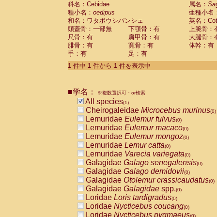
科名：Cebidae
Cebidae
Saguinus midas
属名：
Sa
(0)
種小名：
oedipus
亜種小名
Cebidae
Saguinus mystax
(0)
和名：ワタボウシパンシェ
英名：Cotto
Cebidae
Saguinus nigricollis
(0)
頭蓋骨：一部無
下顎骨：有
上腕骨：
Cebidae
Saguinus oedipus
(1)
尺骨：有
肩甲骨：有
大腿骨：
Cebidae
Saguinus weddelli
(0)
腓骨：有
寛骨：有
体幹：有
Cebidae
Saguinus
spp.
(0)
手：有
足：有
Cebidae
Aotus trivirgatus
(0)
Cebidae
Cebus albifrons
1 件中 1 件から 1 件を表示中
(0)
Cebidae
Cebus apella
(0)
Cebidae
Cebus capucinus
(0)
■学名：
Cebidae
Cebus nigrivittatus
※複数選択可・or検索
(0)
Cebidae
Cebus
spp.
All species
(0)
(1)
Cebidae
Saimiri boliviensis
Cheirogaleidae
Microcebus murinus
(0)
(0)
Cebidae
Saimiri sciureus
Lemuridae
Eulemur fulvus
(0)
(0)
Atelidae
Alouatta caraya
Lemuridae
Eulemur macaco
(0)
(0)
Atelidae
Alouatta fusca
Lemuridae
Eulemur mongoz
(0)
(0)
Atelidae
Alouatta seniculus
Lemuridae
Lemur catta
(0)
(0)
Atelidae
Alouatta
spp.
Lemuridae
Varecia variegata
(0)
(0)
Atelidae
Ateles belzebuth
Galagidae
Galago senegalensis
(0)
(0)
Atelidae
Ateles geoffroyi
Galagidae
Galago demidovii
(0)
(0)
Atelidae
Ateles paniscus
Galagidae
Otolemur crassicaudatus
(0)
(0)
Atelidae
Ateles
spp.
Galagidae
Galagidae
spp.
(0)
(0)
Atelidae
Lagothrix lagothricha
Loridae
Loris tardigradus
(0)
(0)
Atelidae
Lagothrix lagothricha cana
Loridae
Nycticebus coucang
(0)
(0)
Pitheciidae
Cacajao calvus rubicundu
Loridae
Nycticebus pygmaeus
(0)