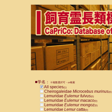
■学名：
※複数選択可・or検索
All species
(1)
Cheirogaleidae
Microcebus murinus
(0)
Lemuridae
Eulemur fulvus
(0)
Lemuridae
Eulemur macaco
(0)
Lemuridae
Eulemur mongoz
(0)
Lemuridae
Lemur catta
(0)