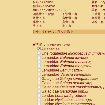
科名：Cebidae
Cebidae
Saguinus midas
属名：
Sa
(0)
種小名：
oedipus
亜種小名
Cebidae
Saguinus mystax
(0)
和名：ワタボウシパンシェ
英名：Cotto
Cebidae
Saguinus nigricollis
(0)
頭蓋骨：一部無
下顎骨：有
上腕骨：
Cebidae
Saguinus oedipus
(1)
尺骨：有
肩甲骨：有
大腿骨：
Cebidae
Saguinus weddelli
(0)
腓骨：有
寛骨：有
体幹：有
Cebidae
Saguinus
spp.
(0)
手：有
足：有
Cebidae
Aotus trivirgatus
(0)
Cebidae
Cebus albifrons
1 件中 1 件から 1 件を表示中
(0)
Cebidae
Cebus apella
(0)
Cebidae
Cebus capucinus
(0)
■学名：
Cebidae
Cebus nigrivittatus
※複数選択可・or検索
(0)
Cebidae
Cebus
spp.
All species
(0)
(1)
Cebidae
Saimiri boliviensis
Cheirogaleidae
Microcebus murinus
(0)
(0)
Cebidae
Saimiri sciureus
Lemuridae
Eulemur fulvus
(0)
(0)
Atelidae
Alouatta caraya
Lemuridae
Eulemur macaco
(0)
(0)
Atelidae
Alouatta fusca
Lemuridae
Eulemur mongoz
(0)
(0)
Atelidae
Alouatta seniculus
Lemuridae
Lemur catta
(0)
(0)
Atelidae
Alouatta
spp.
Lemuridae
Varecia variegata
(0)
(0)
Atelidae
Ateles belzebuth
Galagidae
Galago senegalensis
(0)
(0)
Atelidae
Ateles geoffroyi
Galagidae
Galago demidovii
(0)
(0)
Atelidae
Ateles paniscus
Galagidae
Otolemur crassicaudatus
(0)
(0)
Atelidae
Ateles
spp.
Galagidae
Galagidae
spp.
(0)
(0)
Atelidae
Lagothrix lagothricha
Loridae
Loris tardigradus
(0)
(0)
Atelidae
Lagothrix lagothricha cana
Loridae
Nycticebus coucang
(0)
(0)
Pitheciidae
Cacajao calvus rubicundu
Loridae
Nycticebus pygmaeus
(0)