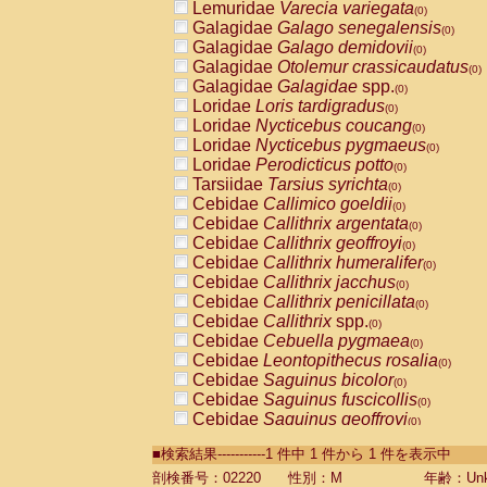
Lemuridae
Varecia variegata
(0)
Galagidae
Galago senegalensis
(0)
Galagidae
Galago demidovii
(0)
Galagidae
Otolemur crassicaudatus
(0)
Galagidae
Galagidae
spp.
(0)
Loridae
Loris tardigradus
(0)
Loridae
Nycticebus coucang
(0)
Loridae
Nycticebus pygmaeus
(0)
Loridae
Perodicticus potto
(0)
Tarsiidae
Tarsius syrichta
(0)
Cebidae
Callimico goeldii
(0)
Cebidae
Callithrix argentata
(0)
Cebidae
Callithrix geoffroyi
(0)
Cebidae
Callithrix humeralifer
(0)
Cebidae
Callithrix jacchus
(0)
Cebidae
Callithrix penicillata
(0)
Cebidae
Callithrix
spp.
(0)
Cebidae
Cebuella pygmaea
(0)
Cebidae
Leontopithecus rosalia
(0)
Cebidae
Saguinus bicolor
(0)
Cebidae
Saguinus fuscicollis
(0)
Cebidae
Saguinus geoffroyi
(0)
Cebidae
Saguinus imperator
(0)
■検索結果-----------1 件中 1 件から 1 件を表示中
Cebidae
Saguinus labiatus
(0)
Cebidae
Saguinus leucopus
剖検番号：02220
性別：M
年齢：Unk
(0)