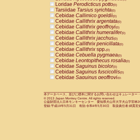
Pitheciidae
Callicebus cupreus
Loridae
Perodicticus potto
(0)
(0)
Pitheciidae
Callicebus donacophilus
Tarsiidae
Tarsius syrichta
(0
(0)
Pitheciidae
Callicebus moloch
Cebidae
Callimico goeldii
(0)
(0)
Pitheciidae
Callicebus torquatus
Cebidae
Callithrix argentata
(0)
(0)
Pitheciidae
Callicebus
spp.
Cebidae
Callithrix geoffroyi
(0)
(0)
Pitheciidae
Chiropotes satanas
Cebidae
Callithrix humeralifer
(0)
(0)
Pitheciidae
Pithecia monachus
Cebidae
Callithrix jacchus
(0)
(0)
Pitheciidae
Pithecia pithecia
Cebidae
Callithrix penicillata
(0)
(0)
Cercopithecidae
Cercocebus agilis
Cebidae
Callithrix
spp.
(0)
(0)
Cercopithecidae
Cercocebus galeritus
Cebidae
Cebuella pygmaea
(0)
Cercopithecidae
Cercocebus torquatu
Cebidae
Leontopithecus rosalia
(0)
Cercopithecidae
Cercocebus torquatus
Cebidae
Saguinus bicolor
(0)
Cercopithecidae
Cercocebus torquatu
Cebidae
Saguinus fuscicollis
(0)
Cercopithecidae
Cercocebus
hybrid
Cebidae
Saguinus geoffroyi
(0)
(0)
Cercopithecidae
Cercocebus
spp.
Cebidae
Saguinus imperator
(0)
(0)
Cercopithecidae
Lophocebus albigen
Cebidae
Saguinus labiatus
(0)
Cercopithecidae
Papio anubis
Cebidae
Saguinus leucopus
本データベース、並びに標本に関するお問い合わせはキュレーター・新宅勇太までお願い
(0)
(0)
© 2013 Japan Monkey Centre. All rights reserved.
Cercopithecidae
Papio cynocephalus
Cebidae
Saguinus midas
(
(0)
公益財団法人日本モンキーセンター 愛知県犬山市大字犬山字官林26番
Cercopithecidae
Papio hamadryas
Cebidae
Saguinus mystax
(0)
登録:平成19年5月31日 有効:令和4年5月30日 取扱責任者:綿貫宏
(0)
Cercopithecidae
Papio papio
Cebidae
Saguinus nigricollis
(0)
(0)
Cercopithecidae
Papio
spp.
Cebidae
Saguinus oedipus
(0)
(1)
Cercopithecidae
Mandrillus leucopha
Cebidae
Saguinus weddelli
(0)
Cercopithecidae
Mandrillus sphinx
Cebidae
Saguinus
spp.
(0)
(0)
Cercopithecidae
Theropithecus gelad
Cebidae
Aotus trivirgatus
(0)
Cercopithecidae
Macaca arctoides
Cebidae
Cebus albifrons
(0)
(0)