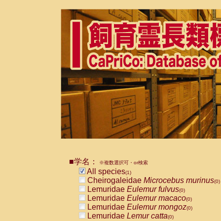
■学名：
※複数選択可・or検索
All species
(1)
Cheirogaleidae
Microcebus murinus
(0)
Lemuridae
Eulemur fulvus
(0)
Lemuridae
Eulemur macaco
(0)
Lemuridae
Eulemur mongoz
(0)
Lemuridae
Lemur catta
(0)