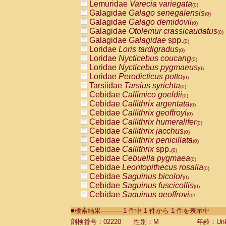
Lemuridae
Varecia variegata
(0)
Galagidae
Galago senegalensis
(0)
Galagidae
Galago demidovii
(0)
Galagidae
Otolemur crassicaudatus
(0)
Galagidae
Galagidae
spp.
(0)
Loridae
Loris tardigradus
(0)
Loridae
Nycticebus coucang
(0)
Loridae
Nycticebus pygmaeus
(0)
Loridae
Perodicticus potto
(0)
Tarsiidae
Tarsius syrichta
(0)
Cebidae
Callimico goeldii
(0)
Cebidae
Callithrix argentata
(0)
Cebidae
Callithrix geoffroyi
(0)
Cebidae
Callithrix humeralifer
(0)
Cebidae
Callithrix jacchus
(0)
Cebidae
Callithrix penicillata
(0)
Cebidae
Callithrix
spp.
(0)
Cebidae
Cebuella pygmaea
(0)
Cebidae
Leontopithecus rosalia
(0)
Cebidae
Saguinus bicolor
(0)
Cebidae
Saguinus fuscicollis
(0)
Cebidae
Saguinus geoffroyi
(0)
Cebidae
Saguinus imperator
(0)
■検索結果-----------1 件中 1 件から 1 件を表示中
Cebidae
Saguinus labiatus
(0)
Cebidae
Saguinus leucopus
剖検番号：02220
性別：M
年齢：Unk
(0)