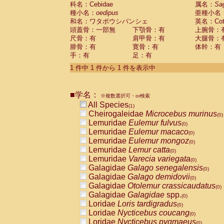
科名：Cebidae
Cebidae
Saguinus midas
属名：
Sa
(0)
種小名：
oedipus
亜種小名
Cebidae
Saguinus mystax
(0)
和名：ワタボウシパンシェ
英名：Cotto
Cebidae
Saguinus nigricollis
(0)
頭蓋骨：一部無
下顎骨：有
上腕骨：
Cebidae
Saguinus oedipus
(1)
尺骨：有
肩甲骨：有
大腿骨：
Cebidae
Saguinus weddelli
(0)
腓骨：有
寛骨：有
体幹：有
Cebidae
Saguinus
spp.
(0)
手：有
足：有
Cebidae
Aotus trivirgatus
(0)
Cebidae
Cebus albifrons
1 件中 1 件から 1 件を表示中
(0)
Cebidae
Cebus apella
(0)
Cebidae
Cebus capucinus
(0)
■学名：
Cebidae
Cebus nigrivittatus
※複数選択可・or検索
(0)
Cebidae
Cebus
spp.
All Species
(0)
(1)
Cebidae
Saimiri boliviensis
Cheirogaleidae
Microcebus murinus
(0)
(0)
Cebidae
Saimiri sciureus
Lemuridae
Eulemur fulvus
(0)
(0)
Atelidae
Alouatta caraya
Lemuridae
Eulemur macaco
(0)
(0)
Atelidae
Alouatta fusca
Lemuridae
Eulemur mongoz
(0)
(0)
Atelidae
Alouatta seniculus
Lemuridae
Lemur catta
(0)
(0)
Atelidae
Alouatta
spp.
Lemuridae
Varecia variegata
(0)
(0)
Atelidae
Ateles belzebuth
Galagidae
Galago senegalensis
(0)
(0)
Atelidae
Ateles geoffroyi
Galagidae
Galago demidovii
(0)
(0)
Atelidae
Ateles paniscus
Galagidae
Otolemur crassicaudatus
(0)
(0)
Atelidae
Ateles
spp.
Galagidae
Galagidae
spp.
(0)
(0)
Atelidae
Lagothrix lagothricha
Loridae
Loris tardigradus
(0)
(0)
Atelidae
Lagothrix lagothricha cana
Loridae
Nycticebus coucang
(0)
(0)
Pitheciidae
Cacajao calvus rubicundu
Loridae
Nycticebus pygmaeus
(0)