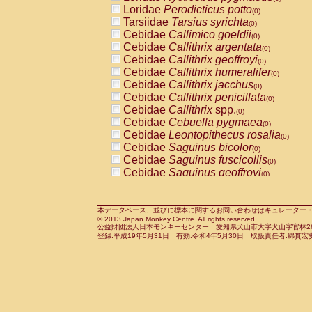
Pitheciidae
Callicebus cupreus
Loridae
Perodicticus potto
(0)
(0)
Pitheciidae
Callicebus donacophilus
Tarsiidae
Tarsius syrichta
(0
(0)
Pitheciidae
Callicebus moloch
Cebidae
Callimico goeldii
(0)
(0)
Pitheciidae
Callicebus torquatus
Cebidae
Callithrix argentata
(0)
(0)
Pitheciidae
Callicebus
spp.
Cebidae
Callithrix geoffroyi
(0)
(0)
Pitheciidae
Chiropotes satanas
Cebidae
Callithrix humeralifer
(0)
(0)
Pitheciidae
Pithecia monachus
Cebidae
Callithrix jacchus
(0)
(0)
Pitheciidae
Pithecia pithecia
Cebidae
Callithrix penicillata
(0)
(0)
Cercopithecidae
Cercocebus agilis
Cebidae
Callithrix
spp.
(0)
(0)
Cercopithecidae
Cercocebus galeritus
Cebidae
Cebuella pygmaea
(0)
Cercopithecidae
Cercocebus torquatu
Cebidae
Leontopithecus rosalia
(0)
Cercopithecidae
Cercocebus torquatus
Cebidae
Saguinus bicolor
(0)
Cercopithecidae
Cercocebus torquatu
Cebidae
Saguinus fuscicollis
(0)
Cercopithecidae
Cercocebus
hybrid
Cebidae
Saguinus geoffroyi
(0)
(0)
Cercopithecidae
Cercocebus
spp.
Cebidae
Saguinus imperator
(0)
(0)
Cercopithecidae
Lophocebus albigen
Cebidae
Saguinus labiatus
(0)
Cercopithecidae
Papio anubis
Cebidae
Saguinus leucopus
本データベース、並びに標本に関するお問い合わせはキュレーター・新宅勇太までお願い
(0)
(0)
© 2013 Japan Monkey Centre. All rights reserved.
Cercopithecidae
Papio cynocephalus
Cebidae
Saguinus midas
(
(0)
公益財団法人日本モンキーセンター 愛知県犬山市大字犬山字官林26番
Cercopithecidae
Papio hamadryas
Cebidae
Saguinus mystax
(0)
登録:平成19年5月31日 有効:令和4年5月30日 取扱責任者:綿貫宏
(0)
Cercopithecidae
Papio papio
Cebidae
Saguinus nigricollis
(0)
(0)
Cercopithecidae
Papio
spp.
Cebidae
Saguinus oedipus
(0)
(1)
Cercopithecidae
Mandrillus leucopha
Cebidae
Saguinus weddelli
(0)
Cercopithecidae
Mandrillus sphinx
Cebidae
Saguinus
spp.
(0)
(0)
Cercopithecidae
Theropithecus gelad
Cebidae
Aotus trivirgatus
(0)
Cercopithecidae
Macaca arctoides
Cebidae
Cebus albifrons
(0)
(0)